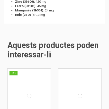
Zinc (3b606):
120 mg
Ferro (3b106):
45 mg
Manganès (3b504):
24 mg
Iode (3b201):
0,3 mg
Aquests productes poden
interessar-li
-15%