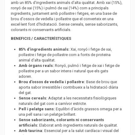
amb un 85% d'ingredients animals d'alta qualitat. Amb xai (15%),
ronyó de xai (15%) i pulmó de xai (14%) com a principals
ingredients, juntament amb pollastre i fetges, en una base de
brou d'ossos de vedella i pollastre que el converteix en una
excel·lent font d'hidratació. Sense cereals, sense saborizants,
colorants ni conservants artificials.
BENEFICIS / CARACTERÍSTIQUES
85% d'ingredients animals:
Xai, ronyó i fetge de xai,
pollastre i fetge de pollastre com a fonts de proteïna
animal d'alta qualitat.
Amb òrgans reals:
Ronyó, pulmó i fetge de xai i fetge de
pollastre per a un sabor intens i natural que els gats
adoren.
Brou d'ossos de vedella i pollastre:
Base de brou que
aporta sabor irresistible i contribueix a la hidratació diària
del gat.
Sense cereals:
Adaptat a les necessitats fisiològiques
naturals del gat com a carnívor estricte.
Pell i pelatge sans:
Equilibri d'àcids grassos omega per a
una pell sana i un pelatge brillant.
Sense saborizants, colorants ni conservants
artificials:
Elaborat amb ingredients naturals de qualitat.
Amb taurina:
Essencial per a la salut cardíaca i visual del