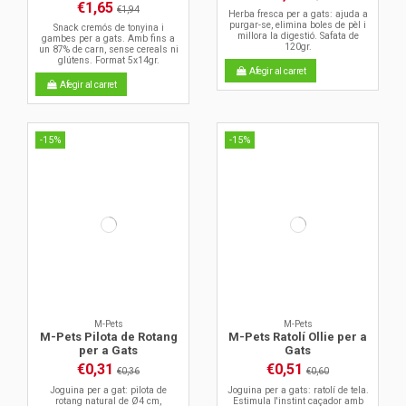
€1,65
€1,94
Herba fresca per a gats: ajuda a
purgar-se, elimina boles de pèl i
Snack cremós de tonyina i
millora la digestió. Safata de
gambes per a gats. Amb fins a
120gr.
un 87% de carn, sense cereals ni
glútens. Format 5x14gr.
Afegir al carret
Afegir al carret
-15%
-15%
M-Pets
M-Pets
M-Pets Pilota de Rotang
M-Pets Ratolí Ollie per a
per a Gats
Gats
€0,31
€0,51
€0,36
€0,60
Joguina per a gat: pilota de
Joguina per a gats: ratolí de tela.
rotang natural de Ø4 cm,
Estimula l'instint caçador amb