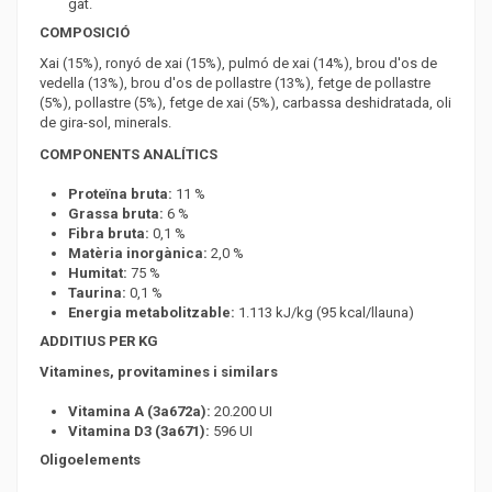
gat.
COMPOSICIÓ
Xai (15%), ronyó de xai (15%), pulmó de xai (14%), brou d'os de
vedella (13%), brou d'os de pollastre (13%), fetge de pollastre
(5%), pollastre (5%), fetge de xai (5%), carbassa deshidratada, oli
de gira-sol, minerals.
COMPONENTS ANALÍTICS
Proteïna bruta:
11 %
Grassa bruta:
6 %
Fibra bruta:
0,1 %
Matèria inorgànica:
2,0 %
Humitat:
75 %
Taurina:
0,1 %
Energia metabolitzable:
1.113 kJ/kg (95 kcal/llauna)
ADDITIUS PER KG
Vitamines, provitamines i similars
Vitamina A (3a672a):
20.200 UI
Vitamina D3 (3a671):
596 UI
Oligoelements