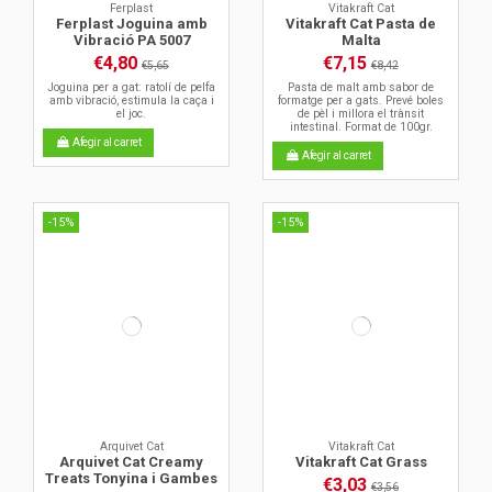
Ferplast
Vitakraft Cat
Ferplast Joguina amb
Vitakraft Cat Pasta de
Vibració PA 5007
Malta
€4,80
€7,15
€5,65
€8,42
Joguina per a gat: ratolí de pelfa
Pasta de malt amb sabor de
amb vibració, estimula la caça i
formatge per a gats. Prevé boles
el joc.
de pèl i millora el trànsit
intestinal. Format de 100gr.
Afegir al carret
Afegir al carret
-15%
-15%
Arquivet Cat
Vitakraft Cat
Arquivet Cat Creamy
Vitakraft Cat Grass
Treats Tonyina i Gambes
€3,03
€3,56