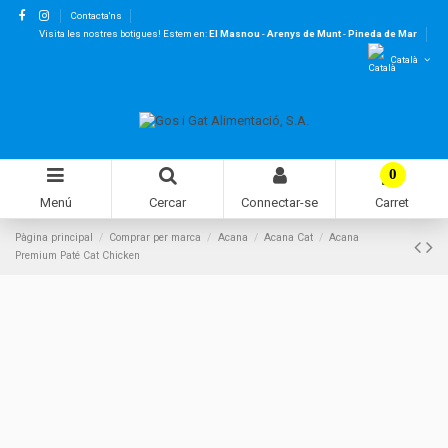
Contacta'ns
Visita les nostres botigues! Estem en:
El Masnou
-
Arenys de Munt
-
Pineda de Mar
Català
0
Menú
Cercar
Connectar-se
Carret
Pàgina principal
Comprar per marca
Acana
Acana Cat
Acana
Premium Paté Cat Chicken