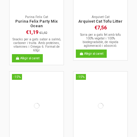
Purina Felix Cat
Arquivet Cat
Purina Felix Party Mix
Arquivet Cat Tofu Litter
Ocean
€7,56
€1,19
€1,40
Sorra per a gats fet amb tofu
100% vegetal i 100%
Snacks per a gats sabor a salmó,
biodegradable, de ràpida
carboner i truita. Amb proteïnes,
aglomeració i absorció.
vitamines i Omega 6. Format de
60gr.
Afegir al carret
Afegir al carret
-15%
-15%