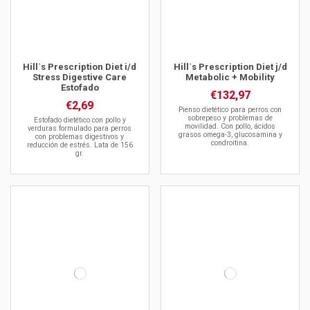
Hill`s Prescription Diet i/d
Hill`s Prescription Diet j/d
Stress Digestive Care
Metabolic + Mobility
Estofado
€132,97
€2,69
Pienso dietético para perros con
sobrepeso y problemas de
Estofado dietético con pollo y
movilidad. Con pollo, ácidos
verduras formulado para perros
grasos omega-3, glucosamina y
con problemas digestivos y
condroitina.
reducción de estrés. Lata de 156
gr.