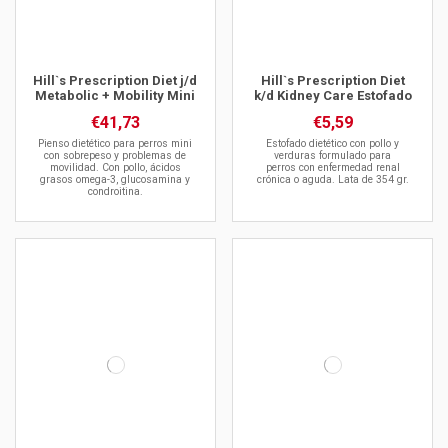
Hill`s Prescription Diet j/d
Hill`s Prescription Diet
Metabolic + Mobility Mini
k/d Kidney Care Estofado
€41,73
€5,59
Pienso dietético para perros mini
Estofado dietético con pollo y
con sobrepeso y problemas de
verduras formulado para
movilidad. Con pollo, ácidos
perros con enfermedad renal
grasos omega-3, glucosamina y
crónica o aguda. Lata de 354 gr.
condroitina.