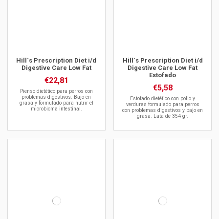
Hill`s Prescription Diet i/d
Hill`s Prescription Diet i/d
Digestive Care Low Fat
Digestive Care Low Fat
Estofado
€22,81
€5,58
Pienso dietético para perros con
problemas digestivos. Bajo en
Estofado dietético con pollo y
grasa y formulado para nutrir el
verduras formulado para perros
microbioma intestinal.
con problemas digestivos y bajo en
grasa. Lata de 354 gr.