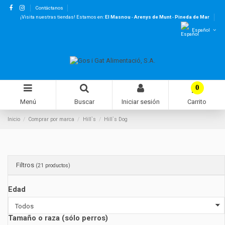
Contáctanos
¡Visita nuestras tiendas! Estamos en:
El Masnou
-
Arenys de Munt
-
Pineda de Mar
Español
0
Menú
Buscar
Iniciar sesión
Carrito
Inicio
Comprar por marca
Hill`s
Hill`s Dog
Filtros
(21 productos)
Edad
Tamaño o raza (sólo perros)