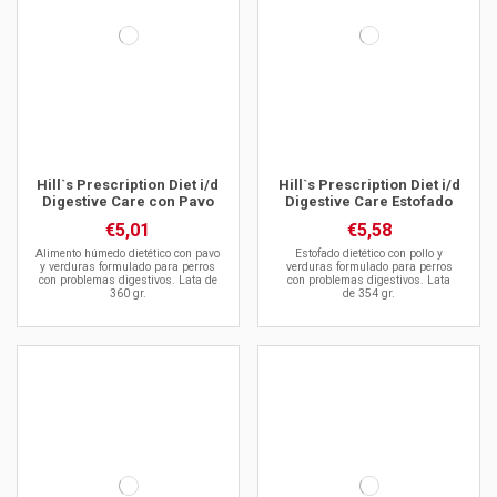
Hill`s Prescription Diet i/d
Hill`s Prescription Diet i/d
Digestive Care con Pavo
Digestive Care Estofado
€5,01
€5,58
Alimento húmedo dietético con pavo
Estofado dietético con pollo y
y verduras formulado para perros
verduras formulado para perros
con problemas digestivos. Lata de
con problemas digestivos. Lata
360 gr.
de 354 gr.