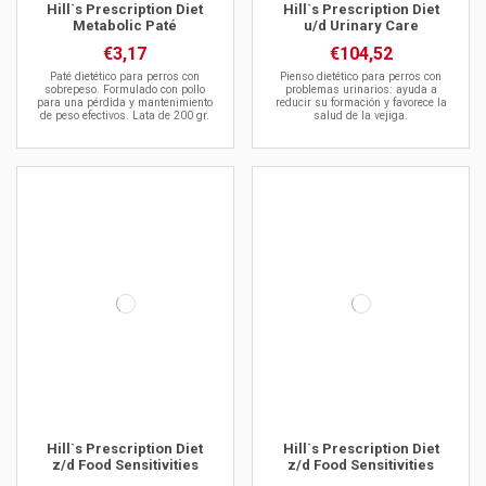
Hill`s Prescription Diet
Hill`s Prescription Diet
Metabolic Paté
u/d Urinary Care
€3,17
€104,52
Paté dietético para perros con
Pienso dietético para perros con
sobrepeso. Formulado con pollo
problemas urinarios: ayuda a
para una pérdida y mantenimiento
reducir su formación y favorece la
de peso efectivos. Lata de 200 gr.
salud de la vejiga.
Hill`s Prescription Diet
Hill`s Prescription Diet
z/d Food Sensitivities
z/d Food Sensitivities