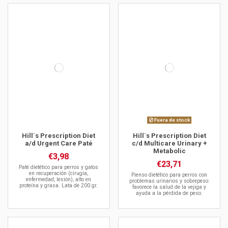
Fuera de stock
Hill`s Prescription Diet
Hill`s Prescription Diet
a/d Urgent Care Paté
c/d Multicare Urinary +
Metabolic
€3,98
€23,71
Paté dietético para perros y gatos
en recuperación (cirugía,
Pienso dietético para perros con
enfermedad, lesión), alto en
problemas urinarios y sobrepeso:
proteína y grasa. Lata de 200 gr.
favorece la salud de la vejiga y
ayuda a la pérdida de peso.