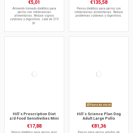
€5,01
€135,58
Alimento húmedo dietético para
Pienso dietético para perros con
perros con intolerancias
intolerancias alimentarias. Reduce
alimentarias. Reduce signos
problemas cutáneos y digestivos.
cutáneos y digestivos. Lata de 370
gr.
Fuera de stock
Hill`s Prescription Diet
Hill`s Science Plan Dog
z/d Food Sensitivities Mini
Adult Large Pollo
€17,88
€81,36
Pienso dietético para perros mini
Pienso para perros adultos de