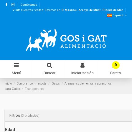
Contáctanos
¡Visita nuestras tiendas! Estamos en:
El Masnou
-
Arenys de Munt
-
Pineda de Mar
Español
0
Menú
Buscar
Iniciar sesión
Carrito
Inicio
Comprar por mascota
Gatos
Arenas, suplementos y accesorios
para Gatos
Transportines
Filtros
(3 productos)
Edad