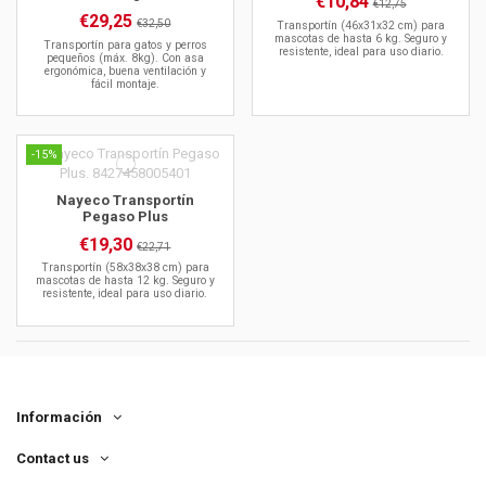
€10,84
€12,75
€29,25
€32,50
Transportín (46x31x32 cm) para
mascotas de hasta 6 kg. Seguro y
Transportín para gatos y perros
resistente, ideal para uso diario.
pequeños (máx. 8kg). Con asa
ergonómica, buena ventilación y
fácil montaje.
-15%
Nayeco Transportín
Pegaso Plus
€19,30
€22,71
Transportín (58x38x38 cm) para
mascotas de hasta 12 kg. Seguro y
resistente, ideal para uso diario.
Información
Contact us