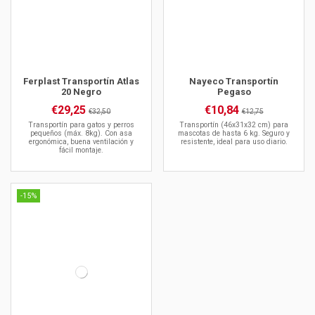
Ferplast Transportín Atlas
Nayeco Transportín
20 Negro
Pegaso
€29,25
€10,84
€32,50
€12,75
Transportín para gatos y perros
Transportín (46x31x32 cm) para
pequeños (máx. 8kg). Con asa
mascotas de hasta 6 kg. Seguro y
ergonómica, buena ventilación y
resistente, ideal para uso diario.
fácil montaje.
-15%