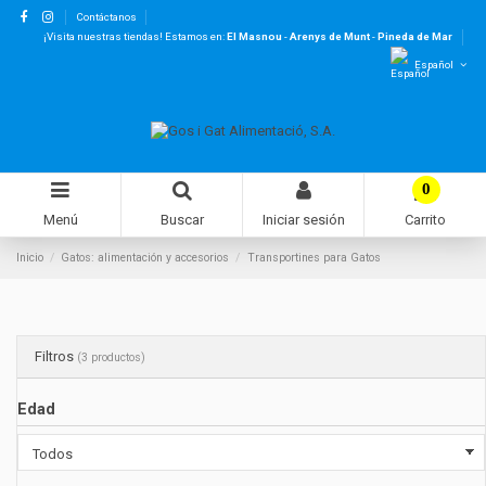
Contáctanos
¡Visita nuestras tiendas! Estamos en:
El Masnou
-
Arenys de Munt
-
Pineda de Mar
Español
0
Menú
Buscar
Iniciar sesión
Carrito
Inicio
Gatos: alimentación y accesorios
Transportines para Gatos
Filtros
(3 productos)
Edad