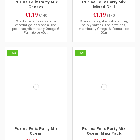
Purina Felix Party Mix
Purina Felix Party Mix
Cheezy
Mixed Grill
€1,19
€1,19
€1,40
€1,40
Snacks para gatos sabor a
Snacks para gatos sabor a buey,
cheddar, gouda y edam. Con
pollo y salmón. Con proteínas,
proteínas, vitaminas y Omega 6.
vitaminas y Omega 6. Formato de
Formato de 60gr.
60gr.
-15%
-15%
Purina Felix Party Mix
Purina Felix Party Mix
Ocean
Ocean Maxi Pack