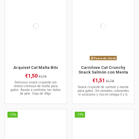
Fuera de stock
Arquivet Cat Malta Bits
Carnilove Cat Crunchy
Snack Salmón con Menta
€1,50
€1,76
€1,51
€1,78
Delicioso snack crujiente con
relleno cremoso de malta para
Snack crujiente de salmón y menta
gatos. Ayuda a controlar las bolas
para gatos. Sin cereales, colorantes
de pelo. Caja de 40gr.
ni azúcares y rico en omega-3 y 6.
-15%
-15%