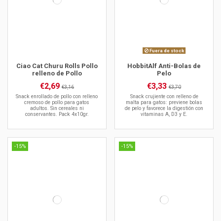
Fuera de stock
Ciao Cat Churu Rolls Pollo
HobbitAlf Anti-Bolas de
relleno de Pollo
Pelo
€2,69
€3,33
€3,16
€3,70
Snack enrollado de pollo con relleno
Snack crujiente con relleno de
cremoso de pollo para gatos
malta para gatos: previene bolas
adultos. Sin cereales ni
de pelo y favorece la digestión con
conservantes. Pack 4x10gr.
vitaminas A, D3 y E.
-15%
-15%