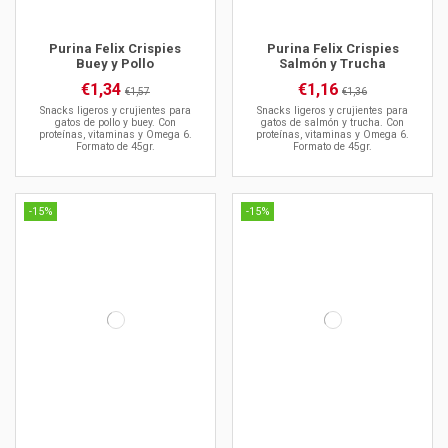
Purina Felix Crispies
Purina Felix Crispies
Buey y Pollo
Salmón y Trucha
€1,34
€1,16
€1,57
€1,36
Snacks ligeros y crujientes para
Snacks ligeros y crujientes para
gatos de pollo y buey. Con
gatos de salmón y trucha. Con
proteínas, vitaminas y Omega 6.
proteínas, vitaminas y Omega 6.
Formato de 45gr.
Formato de 45gr.
-15%
-15%