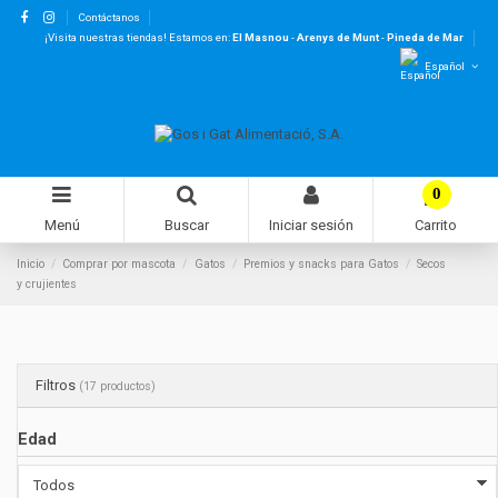
Contáctanos
¡Visita nuestras tiendas! Estamos en:
El Masnou
-
Arenys de Munt
-
Pineda de Mar
Español
0
Menú
Buscar
Iniciar sesión
Carrito
Inicio
Comprar por mascota
Gatos
Premios y snacks para Gatos
Secos
y crujientes
Filtros
(17 productos)
Edad