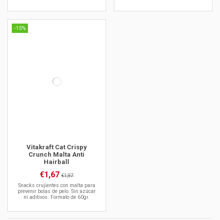
-15%
Vitakraft Cat Crispy
Crunch Malta Anti
Hairball
€1,67
€1,97
Snacks crujientes con malta para
prevenir bolas de pelo. Sin azúcar
ni aditivos. Formato de 60gr.