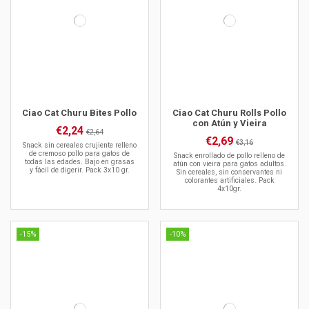
Ciao Cat Churu Bites Pollo
Ciao Cat Churu Rolls Pollo
con Atún y Vieira
€2,24
€2,64
€2,69
€3,16
Snack sin cereales crujiente relleno
de cremoso pollo para gatos de
Snack enrollado de pollo relleno de
todas las edades. Bajo en grasas
atún con vieira para gatos adultos.
y fácil de digerir. Pack 3x10 gr.
Sin cereales, sin conservantes ni
colorantes artificiales. Pack
4x10gr.
-15%
-10%