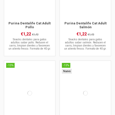
Purina Dentalife Cat Adult
Purina Dentalife Cat Adult
Pollo
Salmón
€1,22
€1,22
€1,43
€1,43
Snacks dentales para gatos
Snacks dentales para gatos
adultos sabor pollo. Reducen el
adultos sabor salmón. Reducen el
sarro, limpian dientes y favorecen
sarro, limpian dientes y favorecen
un aliento fresco. Formato de 40 gr.
un aliento fresco. Formato de 40 gr.
-15%
-15%
Nuevo