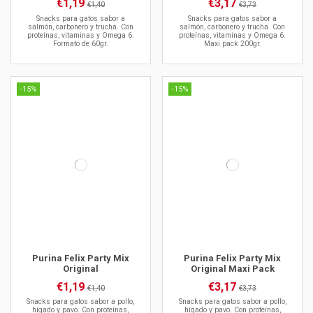
€1,19
€3,17
€1,40
€3,73
Snacks para gatos sabor a
Snacks para gatos sabor a
salmón, carbonero y trucha. Con
salmón, carbonero y trucha. Con
proteínas, vitaminas y Omega 6.
proteínas, vitaminas y Omega 6.
Formato de 60gr.
Maxi pack 200gr.
-15%
-15%
Purina Felix Party Mix
Purina Felix Party Mix
Original
Original Maxi Pack
€1,19
€3,17
€1,40
€3,73
Snacks para gatos sabor a pollo,
Snacks para gatos sabor a pollo,
hígado y pavo. Con proteínas,
hígado y pavo. Con proteínas,