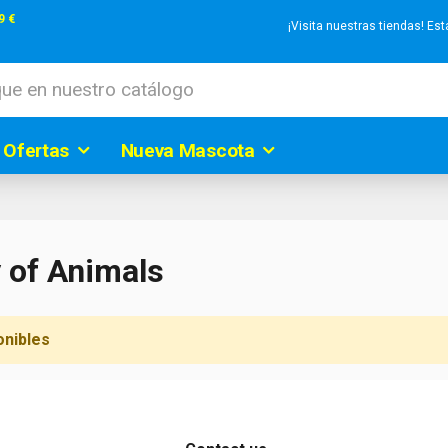
9 €
¡Visita nuestras tiendas! E
 Ofertas
Nueva Mascota
 of Animals
onibles