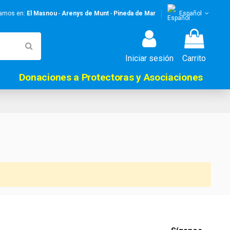
stamos en:
El Masnou
-
Arenys de Munt
-
Pineda de Mar
Español
Iniciar sesión
Carrito
Donaciones a Protectoras y Asociaciones