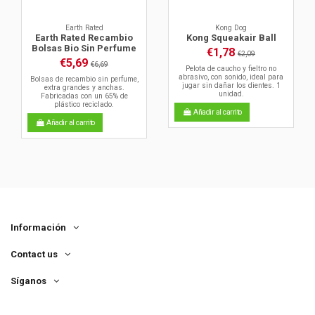
Earth Rated
Kong Dog
Earth Rated Recambio
Kong Squeakair Ball
Bolsas Bio Sin Perfume
€1,78
€2,09
€5,69
€6,69
Pelota de caucho y fieltro no
abrasivo, con sonido, ideal para
Bolsas de recambio sin perfume,
jugar sin dañar los dientes. 1
extra grandes y anchas.
unidad.
Fabricadas con un 65% de
plástico reciclado.
Añadir al carrito
Añadir al carrito
Información
Contact us
Síganos