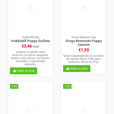
Hobbit-Alf Dog
Dingo Moments Dog
HobbitAlf Puppy Galleta
Dingo Moments Puppy
Salmón
€3,46
€4,07
€1,50
Galletas crujientes para
cachorros y/o perros pequeños.
Snack hipoalergénico sin cereales
Ideales como premio, con formas
de salmón fresco (70%) para
divertidas e ingredientes
cachorros. Bolsa de 60 gr.
naturales.
Añadir al carrito
Añadir al carrito
-15%
-15%