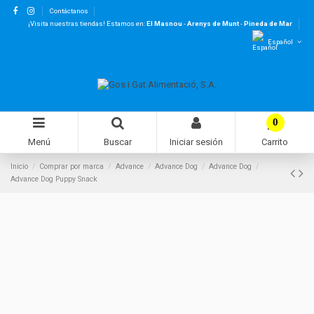
Contáctanos
¡Visita nuestras tiendas! Estamos en:
El Masnou
-
Arenys de Munt
-
Pineda de Mar
Español
0
Menú
Buscar
Iniciar sesión
Carrito
Inicio
Comprar por marca
Advance
Advance Dog
Advance Dog
Advance Dog Puppy Snack