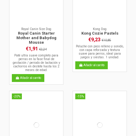
Royal Canin Size Dog
Kong Dog
Royal Canin Starter
Kong Cozie Pastels
Mother and Babydog
€9,23
€10,85
Mousse
Peluche con poco relleno y sonido,
€1,91
€2,24
con capa reforzada y textura
suave para perros, ideal para
Paté ultra suave completo para
juegos y siestas. 1 unidad.
perras en la fase final de
gestación / periodo de lactación y
Añadir al carrito
cachorros en destete hasta los 2
meses de edad.
Añadir al carrito
-20%
-15%