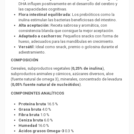
DHA influyen positivamente en el desarrollo del cerebro y
las capacidades cognitivas.
Flora intestinal equilibrada:
Los prebióticos como la
inulina estimulan las bacterias beneficiosas del intestino.
Alta aceptación:
Receta sabrosa y aromática, con
consistencia blanda que consigue la mejor aceptación.
Adaptado a cachorros:
Pequeños snacks con forma de
hueso, adecuados para las mandíbulas en crecimiento.
Versátil:
Ideal como snack, premio o golosina durante el
adiestramiento.
COMPOSICIÓN
Cereales, subproductos vegetales (
0,25% de inulina
),
subproductos animales y cárnicos, azúcares diversos, aloe
(fuente natural de omega 3), minerales, concentrado de levadura
(
0,05% fuente natural de nucleótidos
).
COMPONENTES ANALÍTICOS
Proteína bruta
16.5 %
Grasa bruta
4.0 %
Fibra bruta
1.0 %
Ceniza bruta
6.0 %
Humedad
16.0 %
Ácidos grasos Omega-3
0.3 %