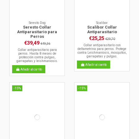
Seresto Dog
Scalibor
Seresto Collar
Scalibor Collar
Antiparasitario para
Antiparasitario
Perros
€25,25
€29,70
€39,49
€49,36
Collar antiparasitario con
deltametrina para perros. Protege
Collar antiparasitario para
contra Leishmaniosis, mosquitos,
perros. Hasta 8 meses de
garrapatas y pulgas.
protección contra pulgas,
garrapatas y leishmaniosis.
Añadir al carrito
Añadir al carrito
-15%
-15%