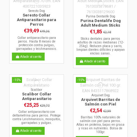
Seresto Dog
Seresto Collar
Purina Dentalife Dog
Antiparasitario para
Purina Dentalife Dog
Perros
Adult Medium Sticks
€39,49
€1,85
€49,36
€2,18
Collar antiparasitario para
Sticks dentales para perros
perros. Hasta 8 meses de
adultos de razas medianas (12-
protección contra pulgas,
25kg). Reducen placa y sarro,
garrapatas y leishmaniosis.
limpian dientes difíciles y apoyan
encías sanas.
Añadir al carrito
Añadir al carrito
-15%
-15%
Scalibor
Scalibor Collar
Arquivet Dog
Antiparasitario
Arquivet Barritas de
Salmón con Piel
€25,25
€29,70
€2,54
€2,99
Collar antiparasitario con
deltametrina para perros. Protege
Barritas 100% naturales de
contra Leishmaniosis, mosquitos,
salmón con piel para perros.
garrapatas y pulgas.
Altas en proteína, bajas en grasa
y ricas en nutrientes. Bolsa de
Añadir al carrito
100gr.