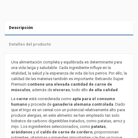
Descripción
Detalles del producto
Una alimentación completa y equilibrada es determinante para
una vida larga y saludable. Cada ingrediente influye en la
vitalidad, la salud y la esperanza de vida de los perros. Por ello, la
calidad de las materias también es importante. Belcando Super
Premium
contiene una elevada cantidad de carne de
músculos
, además de
vísceras
, todo ello
de alta calidad
.
La
carne
está considerada como
apta para el consumo
humano
y procede de
ganadería alemana controlada
. Dado
que el trigo es un cereal con un potencial relativamente alto para
producir alergias, en este alimento se han empleado tan solo
hidratos de carbono digestibles tratados, como patatas, arroz y
mijo. Los ingredientes seleccionados, como
patatas
,
arándanos
y el
caldo de carne de cordero
, proporcionan
nutrientes, vitaminas y minerales importantes y le dan un toque