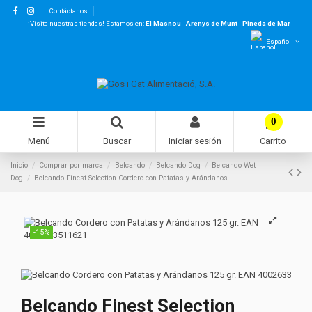
Contáctanos
¡Visita nuestras tiendas! Estamos en:
El Masnou
-
Arenys de Munt
-
Pineda de Mar
Español
0
Menú
Buscar
Iniciar sesión
Carrito
Inicio
Comprar por marca
Belcando
Belcando Dog
Belcando Wet
Dog
Belcando Finest Selection Cordero con Patatas y Arándanos
-15%
Belcando Finest Selection