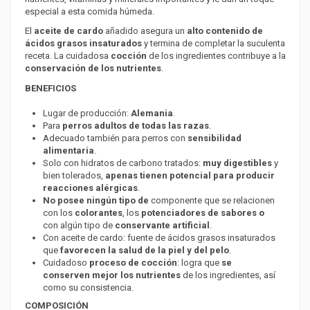
especial a esta comida húmeda.
El
aceite de cardo
añadido asegura un
alto contenido de
ácidos grasos insaturados
y termina de completar la suculenta
receta. La cuidadosa
cocción
de los ingredientes contribuye a la
conservación de los nutrientes
.
BENEFICIOS
Lugar de producción:
Alemania
.
Para
perros adultos de todas las razas
.
Adecuado también para perros con
sensibilidad
alimentaria
.
Solo con hidratos de carbono tratados:
muy digestibles
y
bien tolerados,
apenas tienen potencial para producir
reacciones alérgicas
.
No posee ningún tipo de
componente que se relacionen
con los
colorantes
, los
potenciadores de sabores
o
con algún tipo de
conservante artificial
.
Con aceite de cardo: fuente de ácidos grasos insaturados
que
favorecen la salud de la piel y del pelo
.
Cuidadoso
proceso de cocción
: logra que
se
conserven mejor los nutrientes
de los ingredientes, así
como su consistencia.
COMPOSICIÓN