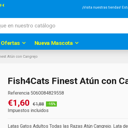
9 €
¡Visita nuestras tiendas! E
 Ofertas
Nueva Mascota
nest Atún con Cangrejo
Fish4Cats Finest Atún con C
Referencia
5060084829558
€1,60
€1,88
-15%
Impuestos incluidos
Latas Gatos Adultos Todas las Razas Atún Cangrejo. Lata de