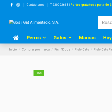
Contáctanos
T.930002663 |
Portes gratuitos a partir de 3
Perros
Gatos
Marcas
Hoy
Inicio
Comprar por marca
Fish4Dogs
Fish4Cats
Fish4Cats Fi
-15%