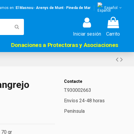
stamos en:
El Masnou
-
Arenys de Munt
-
Pineda de Mar
Español
Iniciar sesión
Carrito
Donaciones a Protectoras y Asociaciones
angrejo
Contacte
T.930002663
Envíos 24-48 horas
Península
 70 gr