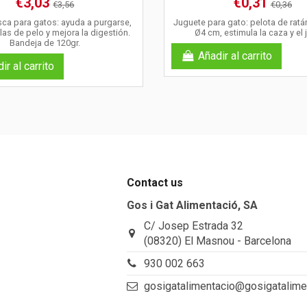
€3,03
€0,31
€3,56
€0,36
sca para gatos: ayuda a purgarse,
Juguete para gato: pelota de ratá
las de pelo y mejora la digestión.
Ø4 cm, estimula la caza y el 
Bandeja de 120gr.
Añadir al carrito
ir al carrito
Contact us
Gos i Gat Alimentació, SA
C/ Josep Estrada 32
(08320) El Masnou - Barcelona
930 002 663
gosigatalimentacio@gosigatalime