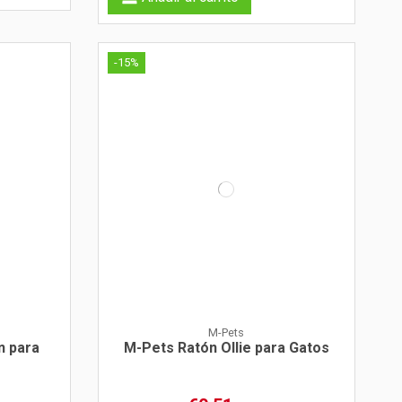
-15%
M-Pets
n para
M-Pets Ratón Ollie para Gatos