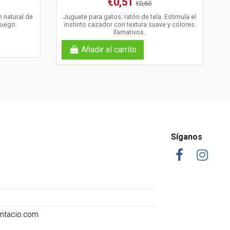
€0,51
€0,60
n natural de
Juguete para gatos: ratón de tela. Estimula el
juego.
instinto cazador con textura suave y colores
llamativos.
Añadir al carrito
Síganos
ntacio.com