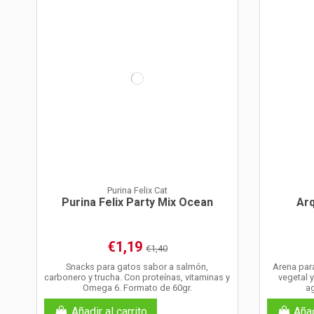
Purina Felix Cat
Purina Felix Party Mix Ocean
Arq
€1,19
€1,40
Snacks para gatos sabor a salmón,
Arena par
carbonero y trucha. Con proteínas, vitaminas y
vegetal 
Omega 6. Formato de 60gr.
a
Añadir al carrito
Añad