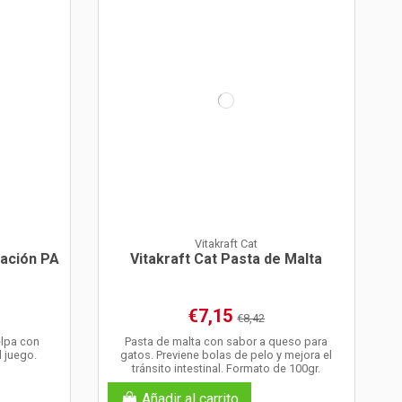
Vitakraft Cat
ración PA
Vitakraft Cat Pasta de Malta
€7,15
€8,42
elpa con
Pasta de malta con sabor a queso para
l juego.
gatos. Previene bolas de pelo y mejora el
tránsito intestinal. Formato de 100gr.
Añadir al carrito