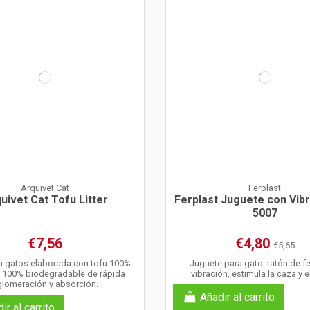
Arquivet Cat
Ferplast
uivet Cat Tofu Litter
Ferplast Juguete con Vib
5007
€7,56
€4,80
€5,65
a gatos elaborada con tofu 100%
Juguete para gato: ratón de f
y 100% biodegradable de rápida
vibración, estimula la caza y e
glomeración y absorción.
Añadir al carrito
ir al carrito