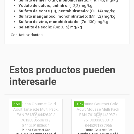
Sulfato de hierro (II), monohidratado:
(Fe: 140) mg/kg
Yodato de calcio, anhidro:
(I: 2,2) mg/kg
Sulfato de cobre (II), pentahidratado:
(Cu: 14) mg/kg
Sulfato manganoso, monohidratado:
(Mn: 52) mg/kg
Sulfato de zinc, monohidratado:
(Zn: 130) mg/kg
Selenito de sodio:
(Se: 0,15) mg/kg
Con Antioxidantes.
Estos productos pueden
interesarle
-15%
-15%
Purina Gourmet Cat
Purina Gourmet Cat