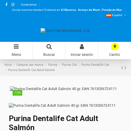
Contáctanos
¡Visita nuestras tiendas! Estamos en:
El Masnou
-
Arenys de Munt
-
Pineda de Mar
Español
0
Menú
Buscar
Iniciar sesión
Carrito
Inicio
Comprar por marca
Purina
Purina Cat
Purina Dentalife Cat
Purina Dentalife Cat Adult Salmón
-15%
Purina Dentalife Cat Adult
Salmón