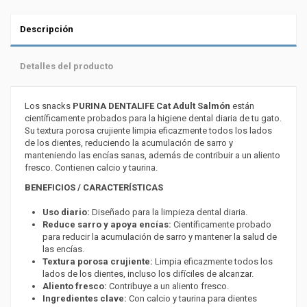
Descripción
Detalles del producto
Los snacks
PURINA DENTALIFE Cat Adult Salmón
están
científicamente probados para la higiene dental diaria de tu gato.
Su textura porosa crujiente limpia eficazmente todos los lados
de los dientes, reduciendo la acumulación de sarro y
manteniendo las encías sanas, además de contribuir a un aliento
fresco. Contienen calcio y taurina.
BENEFICIOS / CARACTERÍSTICAS
Uso diario:
Diseñado para la limpieza dental diaria.
Reduce sarro y apoya encías:
Científicamente probado
para reducir la acumulación de sarro y mantener la salud de
las encías.
Textura porosa crujiente:
Limpia eficazmente todos los
lados de los dientes, incluso los difíciles de alcanzar.
Aliento fresco:
Contribuye a un aliento fresco.
Ingredientes clave:
Con calcio y taurina para dientes