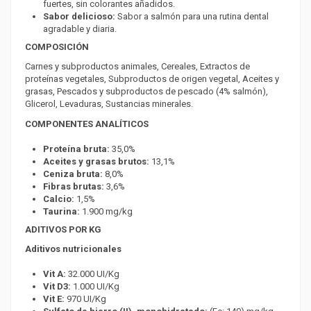
fuertes, sin colorantes añadidos.
Sabor delicioso:
Sabor a salmón para una rutina dental
agradable y diaria.
COMPOSICIÓN
Carnes y subproductos animales, Cereales, Extractos de
proteínas vegetales, Subproductos de origen vegetal, Aceites y
grasas, Pescados y subproductos de pescado (4% salmón),
Glicerol, Levaduras, Sustancias minerales.
COMPONENTES ANALÍTICOS
Proteína bruta:
35,0%
Aceites y grasas brutos:
13,1%
Ceniza bruta:
8,0%
Fibras brutas:
3,6%
Calcio:
1,5%
Taurina:
1.900 mg/kg
ADITIVOS POR KG
Aditivos nutricionales
Vit A:
32.000 UI/Kg
Vit D3:
1.000 UI/Kg
Vit E:
970 UI/Kg