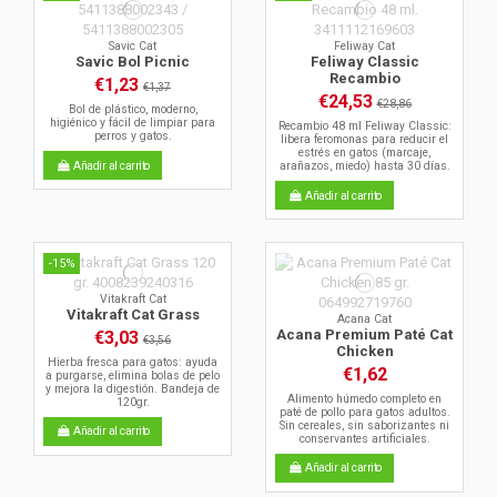
Savic Cat
Feliway Cat
Savic Bol Picnic
Feliway Classic
Recambio
€1,23
€1,37
€24,53
€28,86
Bol de plástico, moderno,
higiénico y fácil de limpiar para
Recambio 48 ml Feliway Classic:
perros y gatos.
libera feromonas para reducir el
estrés en gatos (marcaje,
Añadir al carrito
arañazos, miedo) hasta 30 días.
Añadir al carrito
-15%
Vitakraft Cat
Vitakraft Cat Grass
Acana Cat
Acana Premium Paté Cat
€3,03
€3,56
Chicken
Hierba fresca para gatos: ayuda
€1,62
a purgarse, elimina bolas de pelo
y mejora la digestión. Bandeja de
Alimento húmedo completo en
120gr.
paté de pollo para gatos adultos.
Sin cereales, sin saborizantes ni
Añadir al carrito
conservantes artificiales.
Añadir al carrito