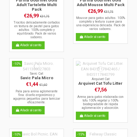
Purina Gourmet Gold
Purina Gourmet Gold
Adult Tartelette Multi
Adult Mousse Multi Pack
Pack
€26,99
€31,75
€26,99
€31,75
Mousse para gatos adultos. 100%
completo y textura suave para
Trocitos delicadamente cortados
una experiencia delicada. Pack de
en textura de pastel para gatos
varios sabores.
adultos. 100% completo y
equilibrado. Pack de varios
Añadir al carrito
sabores.
Añadir al carrito
-10%
Savic Cat
Savic Pala Micro
Arquivet Cat
Arquivet Cat Tofu Litter
€1,44
€1,60
€7,56
Pala para arena aglomerante
fina: diseño ergonómico y
Arena para gatos elaborada con
agujeros pequeños para tamizar
tofu 100% vegetal y 100%
eficazmente.
biodegradable de rápida
aglomeración y absorción.
Añadir al carrito
Añadir al carrito
-10%
-15%