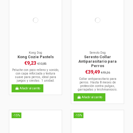
Kong Dog
Seresto Dog
Kong Cozie Pastels
Seresto Collar
Antiparasitario para
€9,23
€10,85
Perros
Peluche con poco relleno y sonido,
€39,49
€49,36
con capa reforzada y textura
suave para perros, ideal para
Collar antiparasitario para
juegos y siestas. 1 unidad.
perros. Hasta 8 meses de
protección contra pulgas,
Añadir al carrito
garrapatas y leishmaniosis.
Añadir al carrito
-15%
-15%