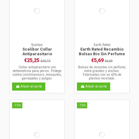
Scalibor
Earth Rated
Scalibor Collar
Earth Rated Recambio
Antiparasitario
Bolsas Bio Sin Perfume
€25,25
€5,69
€29,70
€6,69
Collar antiparasitario con
Bolsas de recambio sin perfume,
deltametrina para perros. Protege
extra grandes y anchas.
contra Leishmaniosis, mosquitos,
Fabricadas con un 65% de
garrapatas y pulgas.
plástico reciclado.
Añadir al carrito
Añadir al carrito
-15%
-15%