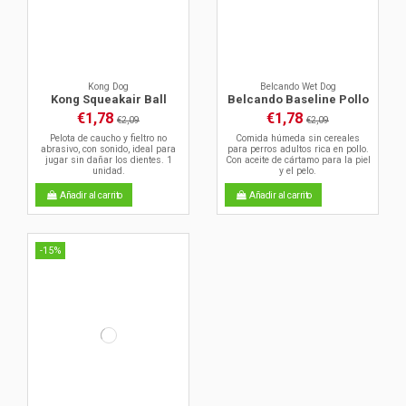
Kong Dog
Belcando Wet Dog
Kong Squeakair Ball
Belcando Baseline Pollo
€1,78
€1,78
€2,09
€2,09
Pelota de caucho y fieltro no
Comida húmeda sin cereales
abrasivo, con sonido, ideal para
para perros adultos rica en pollo.
jugar sin dañar los dientes. 1
Con aceite de cártamo para la piel
unidad.
y el pelo.
Añadir al carrito
Añadir al carrito
-15%