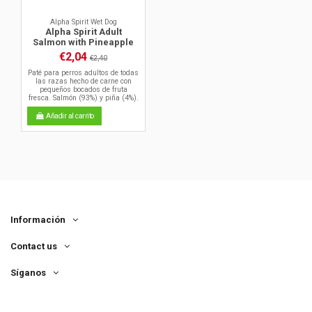
Alpha Spirit Wet Dog
Alpha Spirit Adult
Salmon with Pineapple
€2,04
€2,40
Paté para perros adultos de todas
las razas hecho de carne con
pequeños bocados de fruta
fresca. Salmón (93%) y piña (4%).
Añadir al carrito
Información
Contact us
Síganos