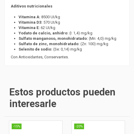
Aditivos nutricionales
Vitamina A:
8500 UI/kg
Vitamina D3:
570 UI/kg
Vitamina E:
62 UI/kg
Yodato de calcio, anhidro:
(I: 1,4) mg/kg
Sulfato manganoso, monohidratado:
(Mn: 4,0) mg/kg
Sulfato de zinc, monohidratado:
(Zn: 100) mg/kg
Selenito de sodio:
(Se: 0,14) mg/kg
Con Antioxidantes, Conservantes.
Estos productos pueden
interesarle
-15%
-20%