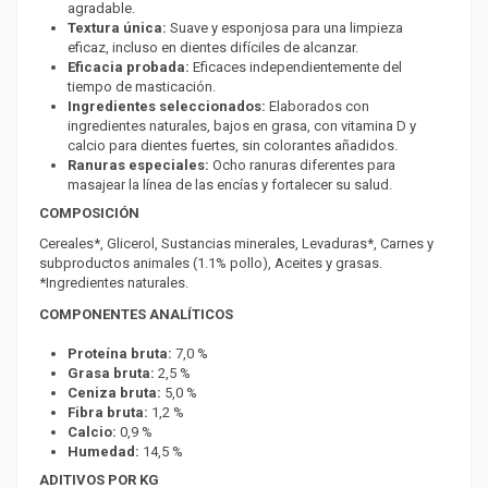
agradable.
Textura única:
Suave y esponjosa para una limpieza
eficaz, incluso en dientes difíciles de alcanzar.
Eficacia probada:
Eficaces independientemente del
tiempo de masticación.
Ingredientes seleccionados:
Elaborados con
ingredientes naturales, bajos en grasa, con vitamina D y
calcio para dientes fuertes, sin colorantes añadidos.
Ranuras especiales:
Ocho ranuras diferentes para
masajear la línea de las encías y fortalecer su salud.
COMPOSICIÓN
Cereales*, Glicerol, Sustancias minerales, Levaduras*, Carnes y
subproductos animales (1.1% pollo), Aceites y grasas.
*Ingredientes naturales.
COMPONENTES ANALÍTICOS
Proteína bruta:
7,0 %
Grasa bruta:
2,5 %
Ceniza bruta:
5,0 %
Fibra bruta:
1,2 %
Calcio:
0,9 %
Humedad:
14,5 %
ADITIVOS POR KG