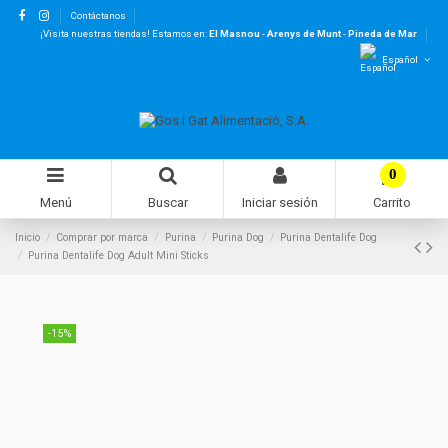
Contáctanos
¡Visita nuestras tiendas! Estamos en:
El Masnou
-
Arenys de Munt
-
Pineda de Mar
Español
0
Menú
Buscar
Iniciar sesión
Carrito
Inicio
Comprar por marca
Purina
Purina Dog
Purina Dentalife Dog
Purina Dentalife Dog Adult Mini Sticks
-15%