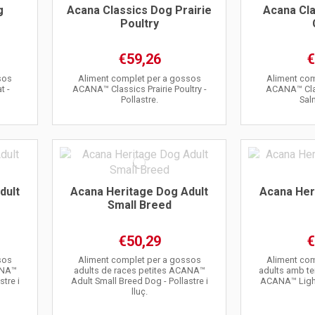
g
Acana Classics Dog Prairie
Acana Cla
Poultry
€59,26
€
sos
Aliment complet per a gossos
Aliment com
t -
ACANA™ Classics Prairie Poultry -
ACANA™ Clas
Pollastre.
Sal
dult
Acana Heritage Dog Adult
Acana Her
Small Breed
€50,29
€
sos
Aliment complet per a gossos
Aliment com
ANA™
adults de races petites ACANA™
adults amb te
stre i
Adult Small Breed Dog - Pollastre i
ACANA™ Light 
lluç.