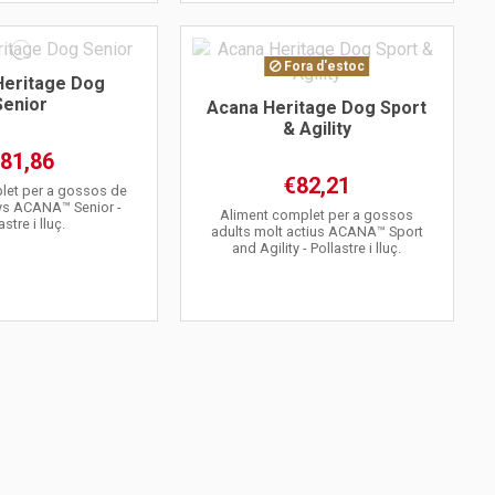
Fora d'estoc
Heritage Dog
Senior
Acana Heritage Dog Sport
& Agility
81,86
€82,21
let per a gossos de
ys ACANA™ Senior -
Aliment complet per a gossos
astre i lluç.
adults molt actius ACANA™ Sport
and Agility - Pollastre i lluç.