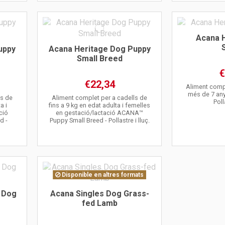
Acana 
uppy
Acana Heritage Dog Puppy
Small Breed
€
€22,34
Aliment comp
més de 7 an
ls de
Aliment complet per a cadells de
Poll
a i
fins a 9 kg en edat adulta i femelles
ció
en gestació/lactació ACANA™
d -
Puppy Small Breed - Pollastre i lluç.
Disponible en altres formats
 Dog
Acana Singles Dog Grass-
fed Lamb