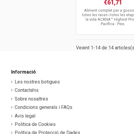
€61,71
Aliment complet per a goss
totes les races i totes les eta
la vida ACANA™ Highest Pro
Pacifica - Peix.
Veient 1-14 de 14 articles(s
Informació
Les nostres botigues
Contacta'ns
Sobre nosaltres
Condicions generals i FAQs
Avís legal
Política de Cookies
Política de Protecció de Dades