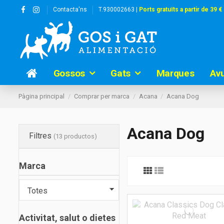
Contacta'ns
T.930002663 |
Ports gratuïts a partir de 39 €
Gossos
Gats
Marques
Av
Pàgina principal
Comprar per marca
Acana
Acana Dog
Acana Dog
Filtres
(13 productos)
Marca
Activitat, salut o dietes