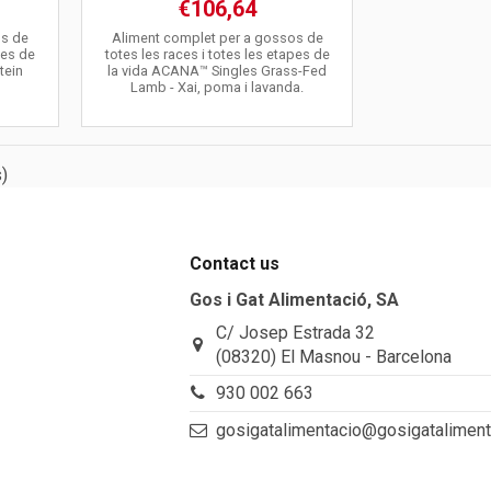
€106,64
os de
Aliment complet per a gossos de
pes de
totes les races i totes les etapes de
tein
la vida ACANA™ Singles Grass-Fed
Lamb - Xai, poma i lavanda.
)
Contact us
Gos i Gat Alimentació, SA
C/ Josep Estrada 32
(08320) El Masnou - Barcelona
930 002 663
gosigatalimentacio@gosigatalimen