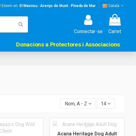
s! Estem en:
El Masnou
-
Arenys de Munt
-
Pineda de Mar
Català
Connectar-se
Carret
Donacions a Protectores i Associacions
Nom, A - Z
14
Acana Heritage Dog Adult