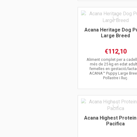
Acana Heritage Dog P
Large Breed
€112,10
Aliment complet per a cadel
més de 25 kg en edat adult
femelles en gestació/lacta
ACANA™ Puppy Large Bree
Pollastre i lluç.
Acana Highest Protein
Pacifica