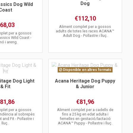
Dog
ssics Dog Wild
Coast
€112,10
68,03
Aliment complet per a gossos
adults de totes les races ACANA™
plet per a gossos
Adult Dog - Pollastre i lluç.
sics Wild Coast -
mó i areng.
Disponible en altres formats
itage Dog Light
Acana Heritage Dog Puppy
& Fit
& Junior
81,86
€81,96
plet per a gossos
Aliment complet per a cadells de
ndència al sobrepès
fins a 25 kg en edat adulta i
and Fit - Pollastre i
femelles en gestació/lactació
lluç.
ACANA™ Puppy - Pollastre i lluç.