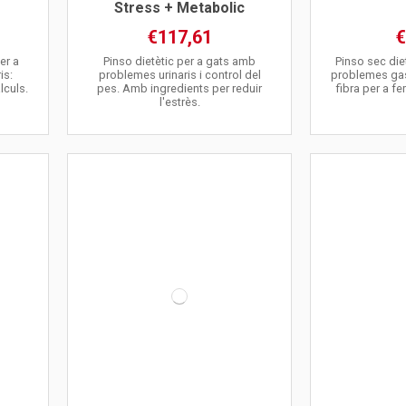
Stress + Metabolic
€117,61
€
er a
Pinso dietètic per a gats amb
Pinso sec die
is:
problemes urinaris i control del
problemes gast
lculs.
pes. Amb ingredients per reduir
fibra per a f
l'estrès.