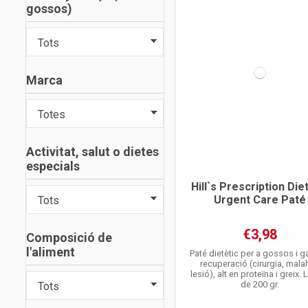
gossos)
Marca
Activitat, salut o dietes
especials
Hill`s Prescription Die
Urgent Care Paté
€3,98
Composició de
l'aliment
Paté dietètic per a gossos i g
recuperació (cirurgia, malal
lesió), alt en proteïna i greix. 
de 200 gr.