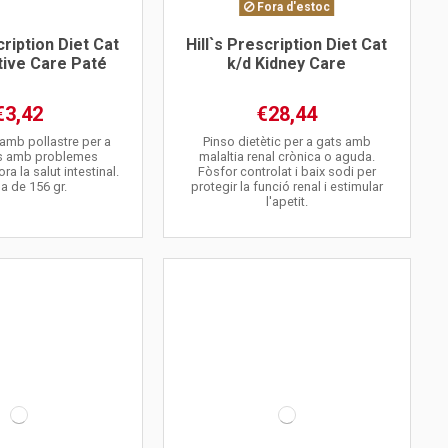
Fora d'estoc
cription Diet Cat
Hill`s Prescription Diet Cat
tive Care Paté
k/d Kidney Care
€3,42
€28,44
 amb pollastre per a
Pinso dietètic per a gats amb
ts amb problemes
malaltia renal crònica o aguda.
ora la salut intestinal.
Fòsfor controlat i baix sodi per
a de 156 gr.
protegir la funció renal i estimular
l'apetit.