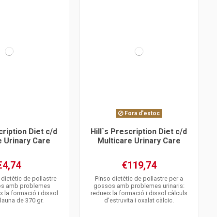
Fora d'estoc
cription Diet c/d
Hill`s Prescription Diet c/d
e Urinary Care
Multicare Urinary Care
€4,74
€119,74
dietètic de pollastre
Pinso dietètic de pollastre per a
os amb problemes
gossos amb problemes urinaris:
ix la formació i dissol
redueix la formació i dissol càlculs
Llauna de 370 gr.
d'estruvita i oxalat càlcic.