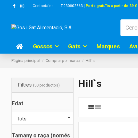
Contacta'ns
T.930002663 |
Ports gratuïts a partir de 39 €
Gossos
Gats
Marques
Av
Pàgina principal
Comprar per marca
Hill`s
Hill`s
Filtres
(50 productos)
Edat
Tamany o raça (només