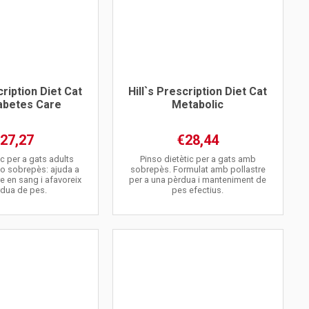
cription Diet Cat
Hill`s Prescription Diet Cat
abetes Care
Metabolic
27,27
€28,44
ic per a gats adults
Pinso dietètic per a gats amb
 o sobrepès: ajuda a
sobrepès. Formulat amb pollastre
re en sang i afavoreix
per a una pèrdua i manteniment de
rdua de pes.
pes efectius.