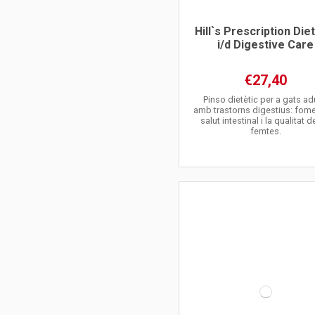
Hill`s Prescription Die
i/d Digestive Care
€27,40
Pinso dietètic per a gats ad
amb trastorns digestius: fome
salut intestinal i la qualitat d
femtes.