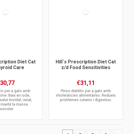
cription Diet Cat
Hill`s Prescription Diet Cat
hyroid Care
z/d Food Sensitivities
30,77
€31,11
tic per a gats amb
Pinso dietètic per a gats amb
isme. Baix en iode,
intoleràncies alimentàries. Redueix
salut tiroïdal, renal,
problemes cutanis i digestius.
i manté la massa
uscular.