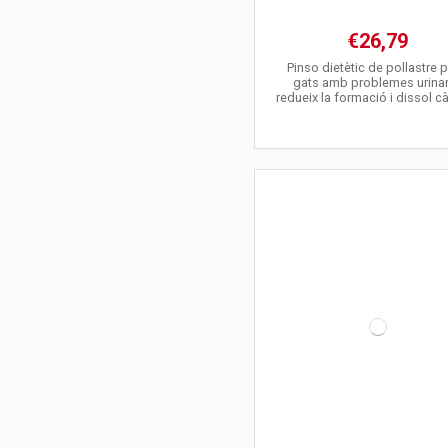
€26,79
Pinso dietètic de pollastre p
gats amb problemes urinar
redueix la formació i dissol cà