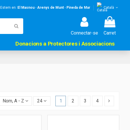
! Estem en:
El Masnou
-
Arenys de Munt
-
Pineda de Mar
Català
Connectar-se
Carret
Donacions a Protectores i Associacions
Nom, A - Z
24
1
2
3
4