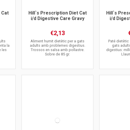
t Cat
Hill`s Prescription Diet Cat
Hill`s Pres
i/d Digestive Care Gravy
i/d Diges
€2,13
ults
Aliment humit dietètic per a gats
Paté dietètic
nta la
adults amb problemes digestius.
gats adul
e les
Trossos en salsa amb pollastre.
digestius: mill
Sobre de 85 gr.
Llaun