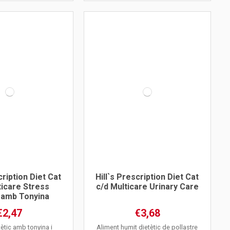
cription Diet Cat
Hill`s Prescription Diet Cat
ticare Stress
c/d Multicare Urinary Care
 amb Tonyina
€2,47
€3,68
tètic amb tonyina i
Aliment humit dietètic de pollastre