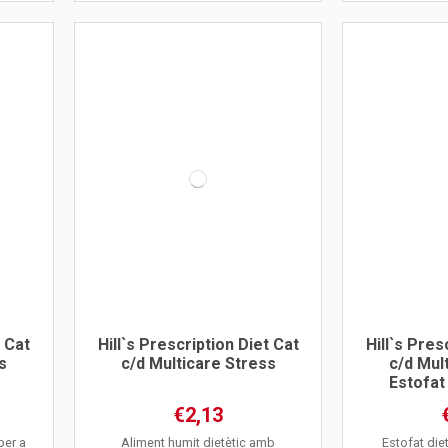
t Cat
Hill`s Prescription Diet Cat
Hill`s Pres
s
c/d Multicare Stress
c/d Mul
Estofat
€2,13
per a
Aliment humit dietètic amb
Estofat die