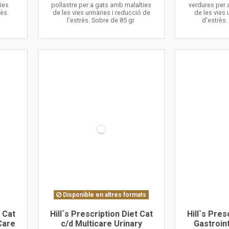
ies
pollastre per a gats amb malalties
verdures per 
rès.
de les vies urinàries i reducció de
de les vies 
l'estrès. Sobre de 85 gr.
d'estrès.
Disponible en altres formats
t Cat
Hill`s Prescription Diet Cat
Hill`s Pres
Care
c/d Multicare Urinary
Gastroin