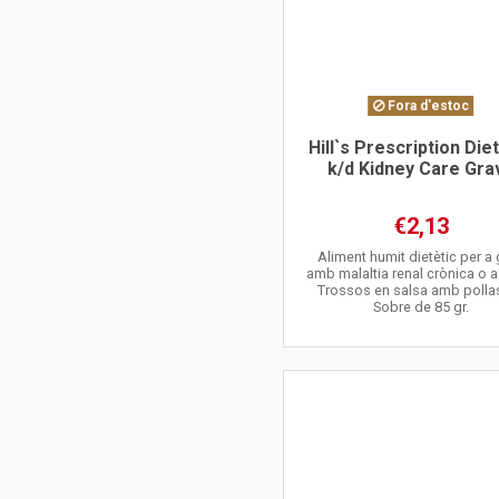
Fora d'estoc
Hill`s Prescription Die
k/d Kidney Care Gra
€2,13
Aliment humit dietètic per a
amb malaltia renal crònica o 
Trossos en salsa amb pollas
Sobre de 85 gr.