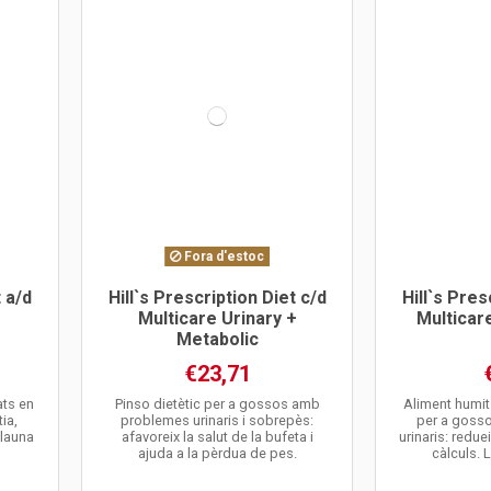
Fora d'estoc
t a/d
Hill`s Prescription Diet c/d
Hill`s Pres
Multicare Urinary +
Multicar
Metabolic
€23,71
ats en
Pinso dietètic per a gossos amb
Aliment humit 
tia,
problemes urinaris i sobrepès:
per a goss
Llauna
afavoreix la salut de la bufeta i
urinaris: redue
ajuda a la pèrdua de pes.
càlculs. 