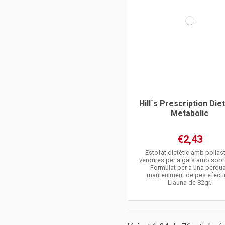
Hill`s Prescription Die
Metabolic
€2,43
Estofat dietètic amb pollast
verdures per a gats amb sob
Formulat per a una pèrdua
manteniment de pes efecti
Llauna de 82gr.