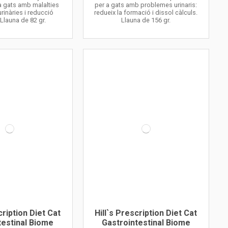
a gats amb malalties
per a gats amb problemes urinaris:
urinàries i reducció
redueix la formació i dissol càlculs.
 Llauna de 82 gr.
Llauna de 156 gr.
cription Diet Cat
Hill`s Prescription Diet Cat
testinal Biome
Gastrointestinal Biome