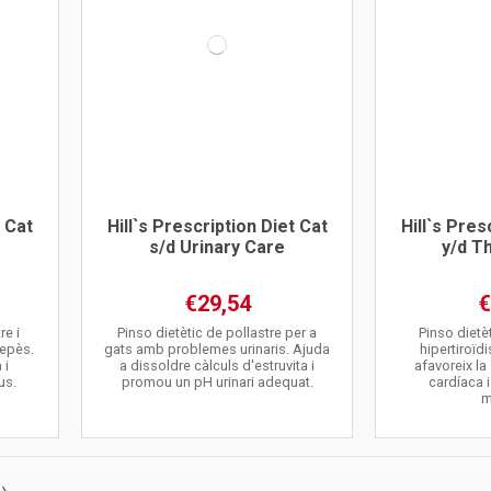
t Cat
Hill`s Prescription Diet Cat
Hill`s Pres
s/d Urinary Care
y/d T
€29,54
€
re i
Pinso dietètic de pollastre per a
Pinso dietè
repès.
gats amb problemes urinaris. Ajuda
hipertiroïd
 i
a dissoldre càlculs d'estruvita i
afavoreix la 
us.
promou un pH urinari adequat.
cardíaca 
m