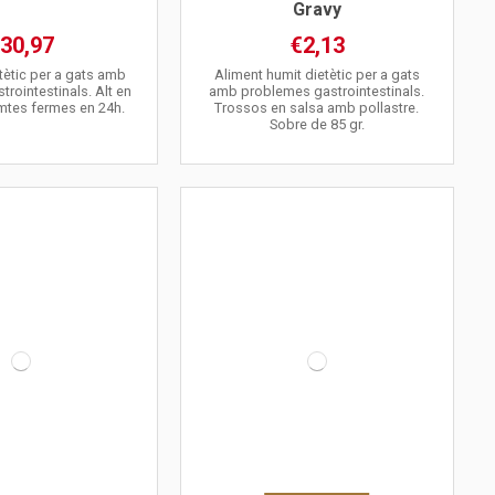
Gravy
30,97
€2,13
tètic per a gats amb
Aliment humit dietètic per a gats
rointestinals. Alt en
amb problemes gastrointestinals.
emtes fermes en 24h.
Trossos en salsa amb pollastre.
Sobre de 85 gr.