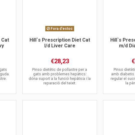
Fora d'estoc
t Cat
Hill`s Prescription Diet Cat
Hill`s Pres
vy
l/d Liver Care
m/d Di
€28,23
€
 gats
Pinso dietètic de pollastre per a
Pinso dietèt
aguda.
gats amb problemes hepàtics:
amb diabetis
tre.
dóna suport a la funció hepàtica i la
regular el suc
reparació del teixit.
la pè