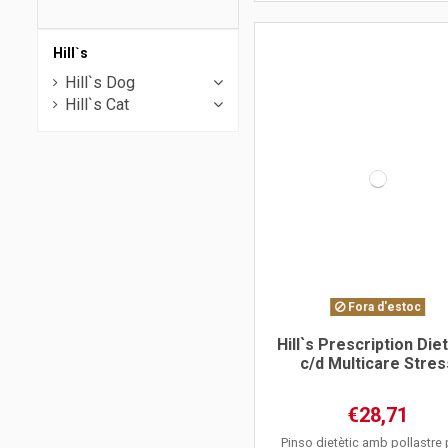
Hill`s
Hill`s Dog
Hill`s Cat
Fora d'estoc
Hill`s Prescription Die
c/d Multicare Stres
€28,71
Pinso dietètic amb pollastre 