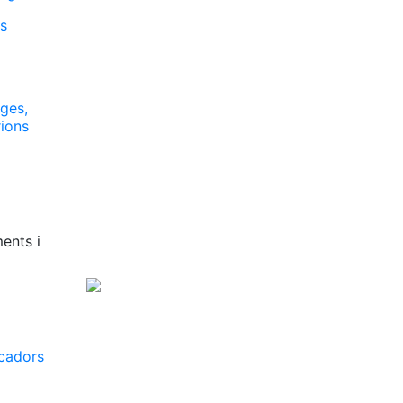
es
tges,
rions
ents i
scadors