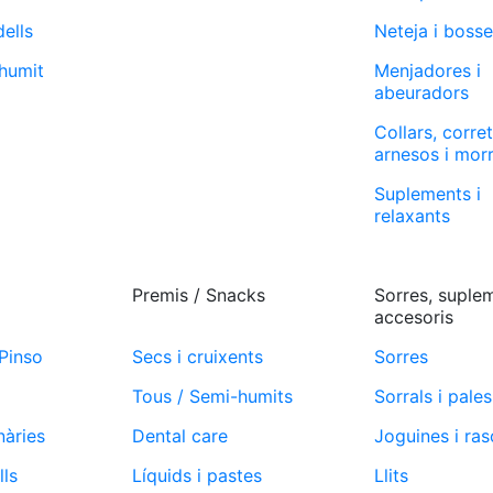
dells
Neteja i boss
humit
Menjadores i
abeuradors
Collars, corre
arnesos i mor
Suplements i
relaxants
Premis / Snacks
Sorres, suplem
accesoris
 Pinso
Secs i cruixents
Sorres
Tous / Semi-humits
Sorrals i pales
nàries
Dental care
Joguines i ra
lls
Líquids i pastes
Llits