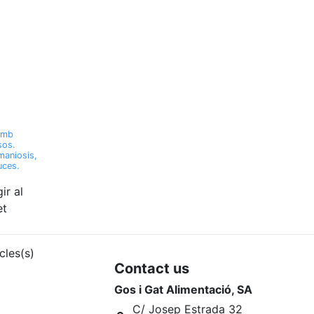
 amb
sos.
maniosis,
uces.
ir al
et
cles(s)
Contact us
Gos i Gat Alimentació, SA
C/ Josep Estrada 32