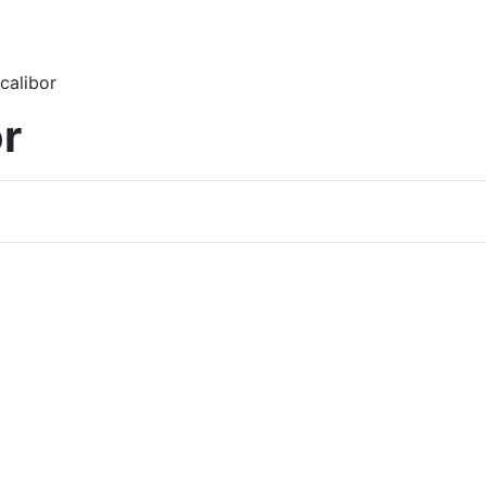
calibor
r