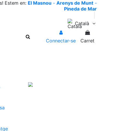
es! Estem en:
El Masnou
-
Arenys de Munt
-
Pineda de Mar
Català
Connectar-se
Carret
s
esa
atge