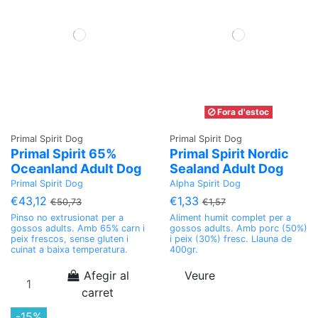
Fora d'estoc
Primal Spirit Dog
Primal Spirit Dog
Primal Spirit 65%
Primal Spirit Nordic
Oceanland Adult Dog
Sealand Adult Dog
Primal Spirit Dog
Alpha Spirit Dog
€43,12
€1,33
€50,73
€1,57
Pinso no extrusionat per a
Aliment humit complet per a
gossos adults. Amb 65% carn i
gossos adults. Amb porc (50%)
peix frescos, sense gluten i
i peix (30%) fresc. Llauna de
cuinat a baixa temperatura.
400gr.
Afegir al
Veure
carret
-15%