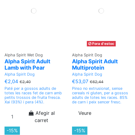
Fora d'estoc
Alpha Spirit Wet Dog
Alpha Spirit Dog
Alpha Spirit Adult
Alpha Spirit Adult
Lamb with Pear
Multiprotein
Alpha Spirit Dog
Alpha Spirit Dog
€2,04
€53,07
€2,40
€62,44
Paté per a gossos adults de
Pinso no extrusionat, sense
totes les races fet de carn amb
cereals ni gluten, per a gossos
petits trossos de fruita fresca.
adults de totes les races. 85%
Xai (93%) i pera (4%).
de carn i peix sencer fresc.
Afegir al
Veure
carret
-15%
-15%