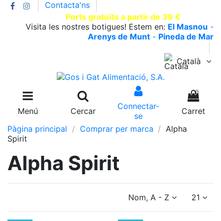
Contacta'ns
T.930002663 |
Ports gratuïts a partir de 39 €
Visita les nostres botigues! Estem en:
El Masnou
-
Arenys de Munt
-
Pineda de Mar
Català
0
Connectar-
Menú
Cercar
Carret
se
Pàgina principal
Comprar per marca
Alpha
Spirit
Alpha Spirit
Nom, A - Z
21