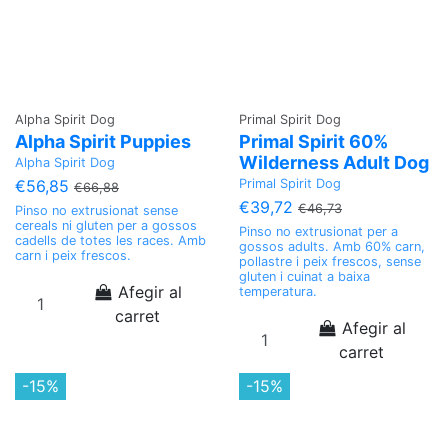
Alpha Spirit Dog
Primal Spirit Dog
Alpha Spirit Puppies
Primal Spirit 60%
Wilderness Adult Dog
Alpha Spirit Dog
Primal Spirit Dog
€56,85
€66,88
€39,72
€46,73
Pinso no extrusionat sense
cereals ni gluten per a gossos
Pinso no extrusionat per a
cadells de totes les races. Amb
gossos adults. Amb 60% carn,
carn i peix frescos.
pollastre i peix frescos, sense
gluten i cuinat a baixa
Afegir al
temperatura.
carret
Afegir al
carret
-15%
-15%