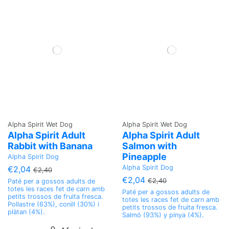
Alpha Spirit Wet Dog
Alpha Spirit Wet Dog
Alpha Spirit Adult
Alpha Spirit Adult
Rabbit with Banana
Salmon with
Pineapple
Alpha Spirit Dog
Alpha Spirit Dog
€2,04
€2,40
€2,04
€2,40
Paté per a gossos adults de
totes les races fet de carn amb
Paté per a gossos adults de
petits trossos de fruita fresca.
totes les races fet de carn amb
Pollastre (63%), conill (30%) i
petits trossos de fruita fresca.
plàtan (4%).
Salmó (93%) y pinya (4%).