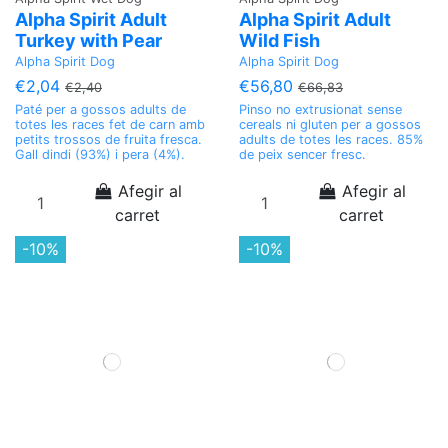
Alpha Spirit Adult
Alpha Spirit Adult
Turkey with Pear
Wild Fish
Alpha Spirit Dog
Alpha Spirit Dog
€2,04
€56,80
€2,40
€66,83
Paté per a gossos adults de
Pinso no extrusionat sense
totes les races fet de carn amb
cereals ni gluten per a gossos
petits trossos de fruita fresca.
adults de totes les races. 85%
Gall dindi (93%) i pera (4%).
de peix sencer fresc.
Afegir al
Afegir al
carret
carret
-10%
-10%