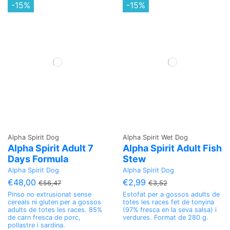
-15%
-15%
Alpha Spirit Dog
Alpha Spirit Wet Dog
Alpha Spirit Adult 7
Alpha Spirit Adult Fish
Days Formula
Stew
Alpha Spirit Dog
Alpha Spirit Dog
€48,00
€2,99
€56,47
€3,52
Pinso no extrusionat sense
Estofat per a gossos adults de
cereals ni gluten per a gossos
totes les races fet de tonyina
adults de totes les races. 85%
(97% fresca en la seva salsa) i
de carn fresca de porc,
verdures. Format de 280 g.
pollastre i sardina.