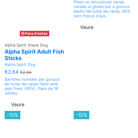
Pinso no extrusionat sense
cereals ni gluten per a gossos
adults de totes les races. 80%
carn fresca d'aus.
Veure
Fora d'estoc
Alpha Spirit Snack Dog
Alpha Spirit Adult Fish
Sticks
Alpha Spirit Dog
€2,64
€2,94
Barretes humides per gossos
de totes les races fetes amb
peix fresc (85%). Pack de 16
unitats.
Veure
-15%
-15%