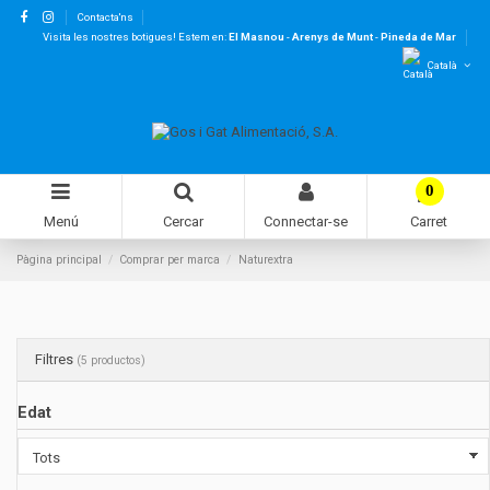
Contacta'ns
Visita les nostres botigues! Estem en:
El Masnou
-
Arenys de Munt
-
Pineda de Mar
Català
0
Menú
Cercar
Connectar-se
Carret
Pàgina principal
Comprar per marca
Naturextra
Filtres
(5 productos)
Edat