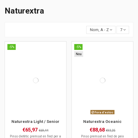
Naturextra
Nom, A - Z
7
-5%
-5%
Nou
Fora d'estoc
Naturextra Light / Senior
Naturextra Oceanic
€65,97
€88,68
€69,44
€93,35
Pinso dietètic premsat en fred per a
Pinso premsat en fred de peix