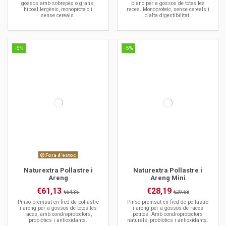
gossos amb sobrepès o grans;
blanc per a gossos de totes les
hipoal·lergènic, monoproteic i
races. Monoproteic, sense cereals i
sense cereals.
d'alta digestibilitat.
-5%
-5%
Fora d'estoc
Naturextra Pollastre i
Naturextra Pollastre i
Areng
Areng Mini
€61,13
€28,19
€64,35
€29,68
Pinso premsat en fred de pollastre
Pinso premsat en fred de pollastre
i areng per a gossos de totes les
i areng per a gossos de races
races, amb condroprotectors,
petites. Amb condroprotectors
probiòtics i antioxidants.
naturals, probiòtics i antioxidants.