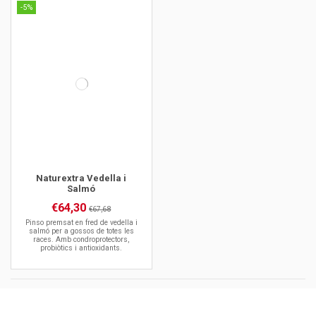
-5%
Naturextra Vedella i
Salmó
€64,30
€67,68
Pinso premsat en fred de vedella i
salmó per a gossos de totes les
races. Amb condroprotectors,
probiòtics i antioxidants.