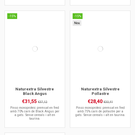
-15%
-15%
Nou
Naturextra Silvestre
Naturextra Silvestre
Black Angus
Pollastre
€31,55
€28,40
€37,12
€33,41
Pinso monoproteic premsat en fred
Pinso monoproteic premsat en fred
amb 70% carn de Black Angus per
amb 75% carn de pollastre per a
a gats. Sense cereals i alt en
gats. Sense cereals i alt en taurina.
taurina.