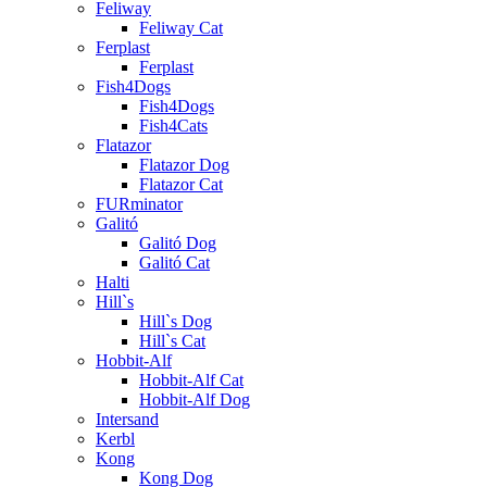
Feliway
Feliway Cat
Ferplast
Ferplast
Fish4Dogs
Fish4Dogs
Fish4Cats
Flatazor
Flatazor Dog
Flatazor Cat
FURminator
Galitó
Galitó Dog
Galitó Cat
Halti
Hill`s
Hill`s Dog
Hill`s Cat
Hobbit-Alf
Hobbit-Alf Cat
Hobbit-Alf Dog
Intersand
Kerbl
Kong
Kong Dog