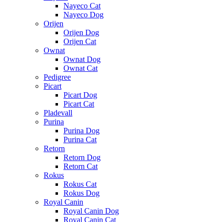
Nayeco Cat
Nayeco Dog
Orijen
Orijen Dog
Orijen Cat
Ownat
Ownat Dog
Ownat Cat
Pedigree
Picart
Picart Dog
Picart Cat
Pladevall
Purina
Purina Dog
Purina Cat
Retorn
Retorn Dog
Retorn Cat
Rokus
Rokus Cat
Rokus Dog
Royal Canin
Royal Canin Dog
Royal Canin Cat