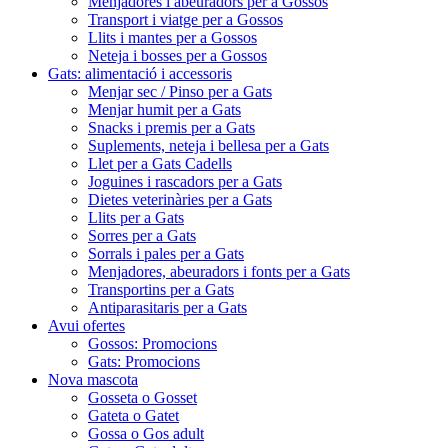
Menjadores i abeuradors per a Gossos
Transport i viatge per a Gossos
Llits i mantes per a Gossos
Neteja i bosses per a Gossos
Gats: alimentació i accessoris
Menjar sec / Pinso per a Gats
Menjar humit per a Gats
Snacks i premis per a Gats
Suplements, neteja i bellesa per a Gats
Llet per a Gats Cadells
Joguines i rascadors per a Gats
Dietes veterinàries per a Gats
Llits per a Gats
Sorres per a Gats
Sorrals i pales per a Gats
Menjadores, abeuradors i fonts per a Gats
Transportins per a Gats
Antiparasitaris per a Gats
Avui ofertes
Gossos: Promocions
Gats: Promocions
Nova mascota
Gosseta o Gosset
Gateta o Gatet
Gossa o Gos adult