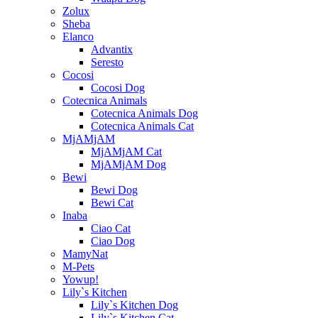
Zolux
Sheba
Elanco
Advantix
Seresto
Cocosi
Cocosi Dog
Cotecnica Animals
Cotecnica Animals Dog
Cotecnica Animals Cat
MjAMjAM
MjAMjAM Cat
MjAMjAM Dog
Bewi
Bewi Dog
Bewi Cat
Inaba
Ciao Cat
Ciao Dog
MamyNat
M-Pets
Yowup!
Lily`s Kitchen
Lily`s Kitchen Dog
Lily`s Kitchen Cat