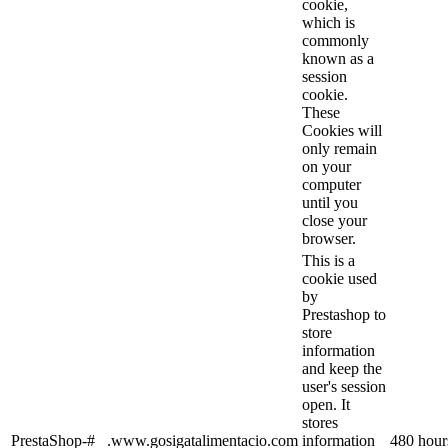
cookie,
which is
commonly
known as a
session
cookie.
These
Cookies will
only remain
on your
computer
until you
close your
browser.
This is a
cookie used
by
Prestashop to
store
information
and keep the
user's session
open. It
stores
PrestaShop-#
.www.gosigatalimentacio.com
information
480 hour