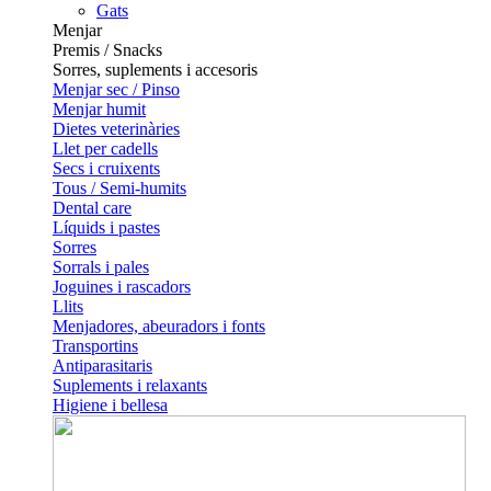
Gats
Menjar
Premis / Snacks
Sorres, suplements i accesoris
Menjar sec / Pinso
Menjar humit
Dietes veterinàries
Llet per cadells
Secs i cruixents
Tous / Semi-humits
Dental care
Líquids i pastes
Sorres
Sorrals i pales
Joguines i rascadors
Llits
Menjadores, abeuradors i fonts
Transportins
Antiparasitaris
Suplements i relaxants
Higiene i bellesa