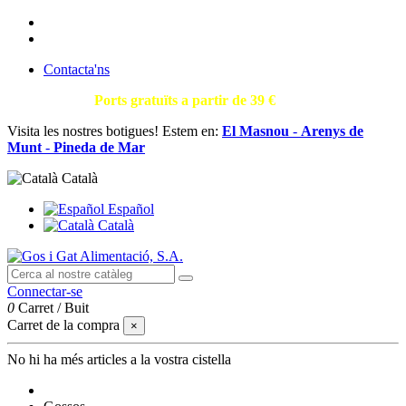
Contacta'ns
T.930002663 |
Ports gratuïts a partir de 39 €
Visita les nostres botigues! Estem en:
El Masnou
-
Arenys de
Munt
-
Pineda de Mar
Català
Español
Català
Connectar-se
0
Carret
/
Buit
Carret de la compra
×
No hi ha més articles a la vostra cistella