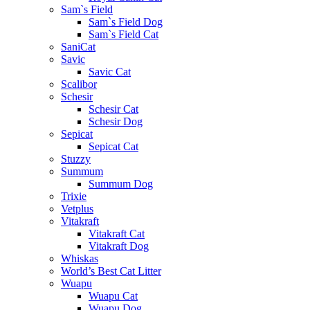
Sam`s Field
Sam`s Field Dog
Sam`s Field Cat
SaniCat
Savic
Savic Cat
Scalibor
Schesir
Schesir Cat
Schesir Dog
Sepicat
Sepicat Cat
Stuzzy
Summum
Summum Dog
Trixie
Vetplus
Vitakraft
Vitakraft Cat
Vitakraft Dog
Whiskas
World’s Best Cat Litter
Wuapu
Wuapu Cat
Wuapu Dog