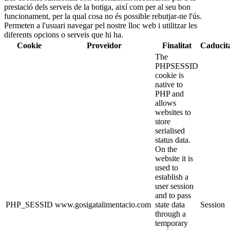
prestació dels serveis de la botiga, així com per al seu bon
funcionament, per la qual cosa no és possible rebutjar-ne l'ús.
Permeten a l'usuari navegar pel nostre lloc web i utilitzar les
diferents opcions o serveis que hi ha.
Cookie
Proveïdor
Finalitat
Caducit
The
PHPSESSID
cookie is
native to
PHP and
allows
websites to
store
serialised
status data.
On the
website it is
used to
establish a
user session
and to pass
PHP_SESSID
www.gosigatalimentacio.com
state data
Session
through a
temporary