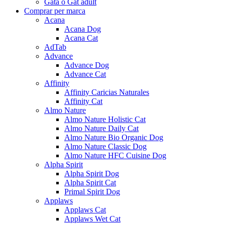
Gata o Gat adult
Comprar per marca
Acana
Acana Dog
Acana Cat
AdTab
Advance
Advance Dog
Advance Cat
Affinity
Affinity Caricias Naturales
Affinity Cat
Almo Nature
Almo Nature Holistic Cat
Almo Nature Daily Cat
Almo Nature Bio Organic Dog
Almo Nature Classic Dog
Almo Nature HFC Cuisine Dog
Alpha Spirit
Alpha Spirit Dog
Alpha Spirit Cat
Primal Spirit Dog
Applaws
Applaws Cat
Applaws Wet Cat