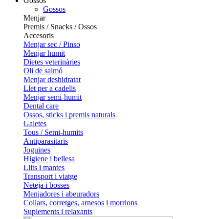
Gossos
Gossos
Menjar
Premis / Snacks / Ossos
Accesoris
Menjar sec / Pinso
Menjar humit
Dietes veterinàries
Oli de salmó
Menjar deshidratat
Llet per a cadells
Menjar semi-humit
Dental care
Ossos, sticks i premis naturals
Galetes
Tous / Semi-humits
Antiparasitaris
Joguines
Higiene i bellesa
Llits i mantes
Transport i viatge
Neteja i bosses
Menjadores i abeuradors
Collars, corretges, arnesos i morrions
Suplements i relaxants