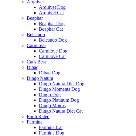
Arquivet
Arquivet Dog
Arquivet Cat
Beaphar
Beaphar Dog
Beaphar Cat
Belcando
Belcando Dog
Carnilove
Carnilove Dog
Carnilove Cat
Cat's Best
Dibaq
Dibaq Dog
Dingo Natura
Dingo Natura Diet Dog
Dingo Moments Dog
Dingo Dog
Dingo Platinum Dog
Dingo Mhims
Dingo Natura Diet Cat
Earth Rated
Farmina
Farmina Cat
Farmina Dog