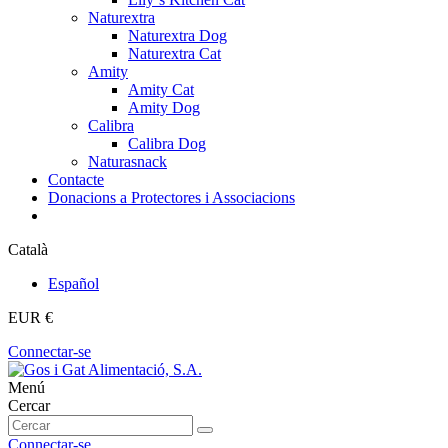
Naturextra
Naturextra Dog
Naturextra Cat
Amity
Amity Cat
Amity Dog
Calibra
Calibra Dog
Naturasnack
Contacte
Donacions a Protectores i Associacions
Català
Español
EUR €
Connectar-se
Menú
Cercar
Connectar-se