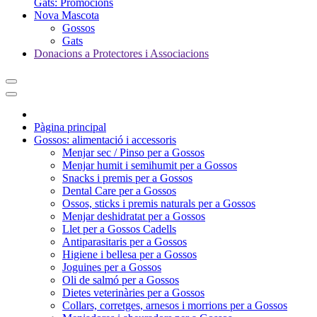
Gats: Promocions
Nova Mascota
Gossos
Gats
Donacions a Protectores i Associacions
Pàgina principal
Gossos: alimentació i accessoris
Menjar sec / Pinso per a Gossos
Menjar humit i semihumit per a Gossos
Snacks i premis per a Gossos
Dental Care per a Gossos
Ossos, sticks i premis naturals per a Gossos
Menjar deshidratat per a Gossos
Llet per a Gossos Cadells
Antiparasitaris per a Gossos
Higiene i bellesa per a Gossos
Joguines per a Gossos
Oli de salmó per a Gossos
Dietes veterinàries per a Gossos
Collars, corretges, arnesos i morrions per a Gossos