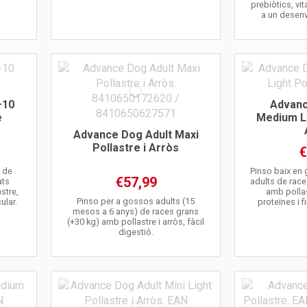
prebiòtics, vi
a un desen
+10
Advanc
e
Medium Li
Advance Dog Adult Maxi
Pollastre i Arròs
€
l de
Pinso baix en
€57,99
ats
adults de race
stre,
amb pollast
Pinso per a gossos adults (15
ular.
proteïnes i f
mesos a 6 anys) de races grans
(+30 kg) amb pollastre i arròs, fàcil
digestió.