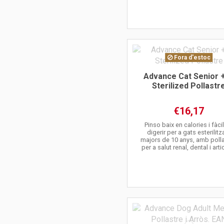
Fora d'estoc
Advance Cat Senior 
Sterilized Pollastr
€16,17
Pinso baix en calories i fàci
digerir per a gats esterilitz
majors de 10 anys, amb polla
per a salut renal, dental i artic