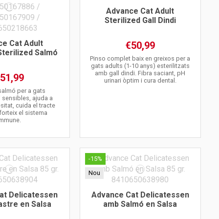
Advance Cat Adult
Sterilized Gall Dindi
e Cat Adult
€50,99
Sterilized Salmó
Pinso complet baix en greixos per a
gats adults (1-10 anys) esterilitzats
amb gall dindi. Fibra saciant, pH
51,99
urinari òptim i cura dental.
salmó per a gats
 i sensibles, ajuda a
sitat, cuida el tracte
nforteix el sistema
immune.
-15%
Nou
at Delicatessen
Advance Cat Delicatessen
astre en Salsa
amb Salmó en Salsa