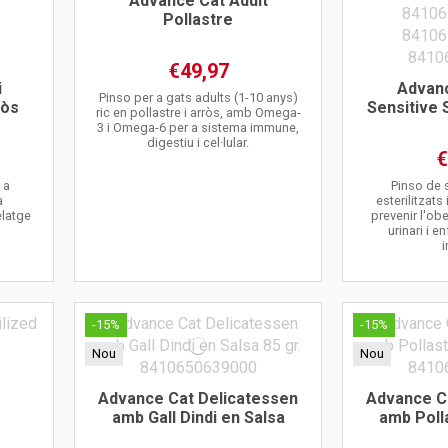
Advance Cat Adult
Pollastre
€49,97
i
Advanc
Pinso per a gats adults (1-10 anys)
ròs
Sensitive 
ric en pollastre i arròs, amb Omega-
3 i Omega-6 per a sistema immune,
digestiu i cel·lular.
€
 a
Pinso de 
a
esterilitzats
elatge
prevenir l'obe
urinari i e
-15%
-15%
Nou
Nou
Advance Cat Delicatessen
Advance C
amb Gall Dindi en Salsa
amb Poll