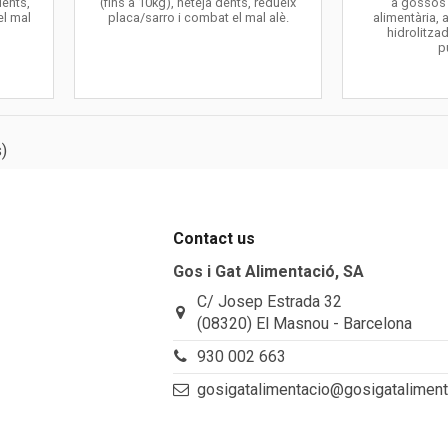
dents,
(fins a 10kg), neteja dents, redueix
a gossos 
el mal
placa/sarro i combat el mal alè.
alimentària,
hidrolitza
p
)
Contact us
Gos i Gat Alimentació, SA
C/ Josep Estrada 32
(08320) El Masnou - Barcelona
930 002 663
gosigatalimentacio@gosigatalimen