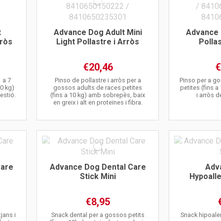
t
Advance Dog Adult Mini
Advance 
rròs
Light Pollastre i Arròs
Pollas
€20,46
€
 a 7
Pinso de pollastre i arròs per a
Pinso per a g
0 kg)
gossos adults de races petites
petites (fins a
estió.
(fins a 10 kg) amb sobrepès, baix
i arròs d
en greix i alt en proteïnes i fibra.
Care
Advance Dog Dental Care
Adv
i
Stick Mini
Hypoall
€8,95
jans i
Snack dental per a gossos petits
Snack hipoale