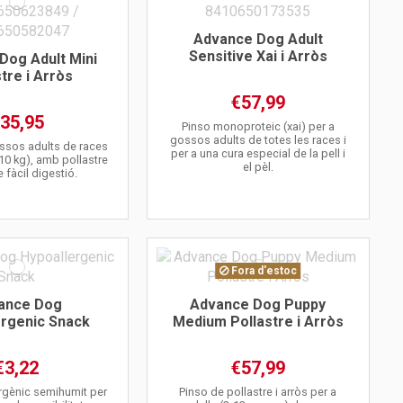
Advance Dog Adult
Sensitive Xai i Arròs
Dog Adult Mini
tre i Arròs
€57,99
35,95
Pinso monoproteic (xai) per a
gossos adults de totes les races i
ossos adults de races
per a una cura especial de la pell i
 10 kg), amb pollastre
el pèl.
e fàcil digestió.
Fora d'estoc
ance Dog
Advance Dog Puppy
ergenic Snack
Medium Pollastre i Arròs
€3,22
€57,99
rgènic semihumit per
Pinso de pollastre i arròs per a