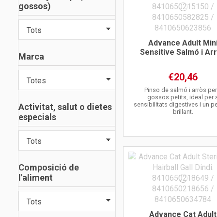
gossos)
Advance Adult Min
Sensitive Salmó i Ar
Marca
€20,46
Pinso de salmó i arròs per
gossos petits, ideal per 
sensibilitats digestives i un p
Activitat, salut o dietes
brillant.
especials
Composició de
l'aliment
Advance Cat Adult