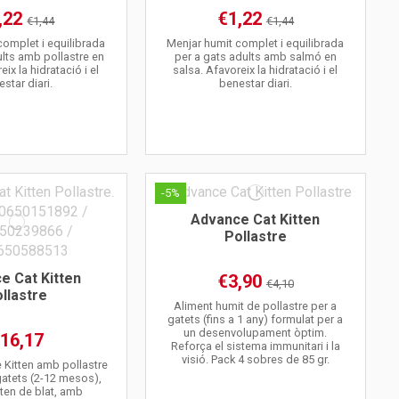
,22
€1,22
€1,44
€1,44
complet i equilibrada
Menjar humit complet i equilibrada
ults amb pollastre en
per a gats adults amb salmó en
ix la hidratació i el
salsa. Afavoreix la hidratació i el
star diari.
benestar diari.
-5%
Advance Cat Kitten
Pollastre
e Cat Kitten
€3,90
€4,10
llastre
Aliment humit de pollastre per a
gatets (fins a 1 any) formulat per a
un desenvolupament òptim.
16,17
Reforça el sistema immunitari i la
visió. Pack 4 sobres de 85 gr.
 Kitten amb pollastre
 gatets (2-12 mesos),
ten de blat, amb