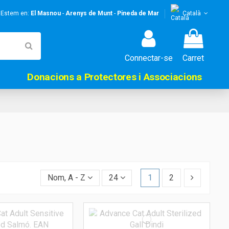
! Estem en:
El Masnou
-
Arenys de Munt
-
Pineda de Mar
Català
Connectar-se
Carret
Donacions a Protectores i Associacions
Nom, A - Z
24
1
2