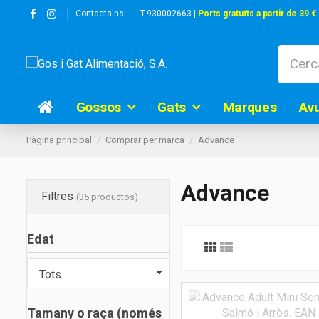
Contacta'ns
T.930002663 |
Ports gratuïts a partir de 39 €
Gossos
Gats
Marques
Av
Pàgina principal
Comprar per marca
Advance
Advance
Filtres
(35 productos)
Edat
Tamany o raça (només