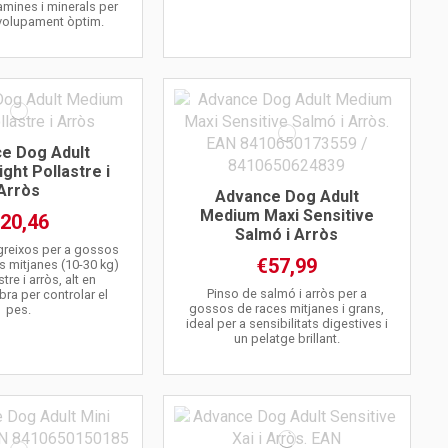
tamines i minerals per
volupament òptim.
e Dog Adult
ght Pollastre i
Arròs
Advance Dog Adult
Medium Maxi Sensitive
20,46
Salmó i Arròs
 greixos per a gossos
€57,99
s mitjanes (10-30 kg)
re i arròs, alt en
Pinso de salmó i arròs per a
ibra per controlar el
gossos de races mitjanes i grans,
pes.
ideal per a sensibilitats digestives i
un pelatge brillant.