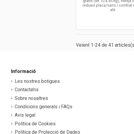
grans (de 10 a 45 kg), neteja 
redueix placa/sarro i combat 
alè.
Veient 1-24 de 41 articles(s
Informació
Les nostres botigues
Contacta'ns
Sobre nosaltres
Condicions generals i FAQs
Avís legal
Política de Cookies
Política de Protecció de Dades