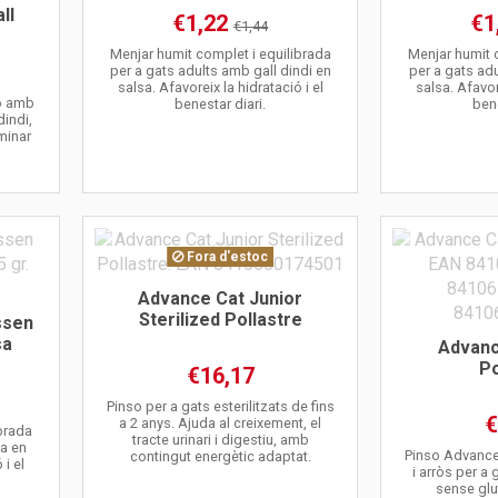
ll
€1,22
€1
€1,44
Menjar humit complet i equilibrada
Menjar humit 
per a gats adults amb gall dindi en
per a gats ad
salsa. Afavoreix la hidratació i el
salsa. Afavore
 o amb
benestar diari.
bene
dindi,
iminar
Fora d'estoc
Advance Cat Junior
Sterilized Pollastre
ssen
sa
Advanc
Po
€16,17
Pinso per a gats esterilitzats de fins
€
a 2 anys. Ajuda al creixement, el
ibrada
tracte urinari i digestiu, amb
na en
Pinso Advance
contingut energètic adaptat.
 i el
i arròs per a
sense glu