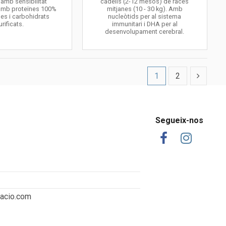
amb sensibilitat
cadells (2-12 mesos) de races
 amb proteïnes 100%
mitjanes (10 - 30 kg). Amb
des i carbohidrats
nucleòtids per al sistema
urificats.
immunitari i DHA per al
desenvolupament cerebral.
1
2
Segueix-nos
tacio.com