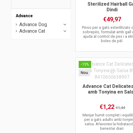
Sterilized Hairball Ga
Dindi
Advance
€49,97
Advance Dog
Pinso per a gats esterilitzats
Advance Cat
sobrepès, formulat amb gall 
ajuda al control de pes i a el
boles de pèl.
-15%
Nou
Advance Cat Delicate
amb Tonyina en Sal
€1,22
€1,44
Menjar humit complet i equil
per a gats adults amb tonyi
salsa. Afavoreix la hidratació
benestar diari.