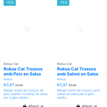
-15%
-15%
Rokus Cat
Rokus Cat
Rokus Cat Trossos
Rokus Cat Trossos
amb Peix en Salsa
amb Salmó en Salsa
Rokus
Rokus
€0,97
€0,97
€1,14
€1,14
Menjar humit de trossos de
Menjar humit de trossos amb
peix (salmó i tonyina) en salsa
salmó en salsa per a gats
per a gats adults.
adults.
Afegir al
Afegir al