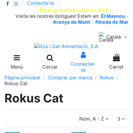
Contacta'ns
T.930002663 |
Ports gratuïts a partir de 39 €
Visita les nostres botigues! Estem en:
El Masnou
-
Arenys de Munt
-
Pineda de Mar
Català
0
Connectar-
Menú
Cercar
Carret
se
Pàgina principal
Comprar per marca
Rokus
Rokus Cat
Rokus Cat
Nom, A - Z
3