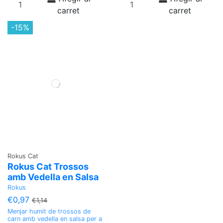
carret
carret
-15%
Rokus Cat
Rokus Cat Trossos
amb Vedella en Salsa
Rokus
€0,97
€1,14
Menjar humit de trossos de
carn amb vedella en salsa per a