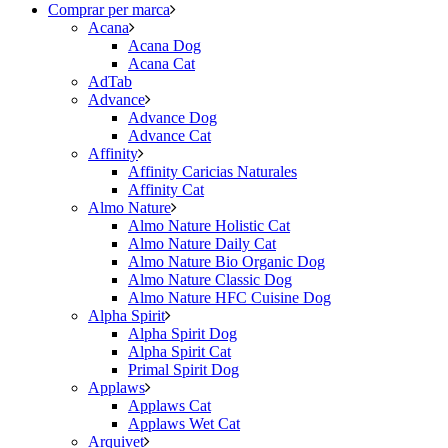
Comprar per marca
Acana
Acana Dog
Acana Cat
AdTab
Advance
Advance Dog
Advance Cat
Affinity
Affinity Caricias Naturales
Affinity Cat
Almo Nature
Almo Nature Holistic Cat
Almo Nature Daily Cat
Almo Nature Bio Organic Dog
Almo Nature Classic Dog
Almo Nature HFC Cuisine Dog
Alpha Spirit
Alpha Spirit Dog
Alpha Spirit Cat
Primal Spirit Dog
Applaws
Applaws Cat
Applaws Wet Cat
Arquivet