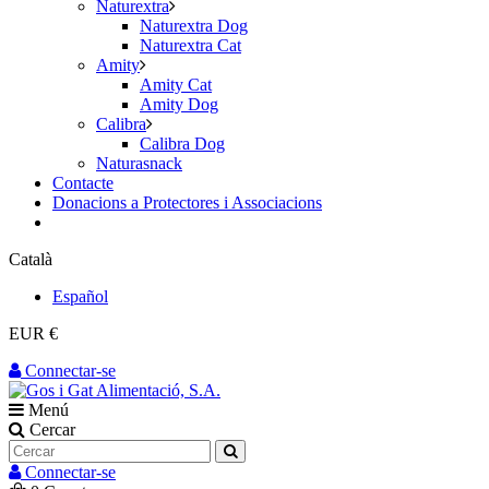
Naturextra
Naturextra Dog
Naturextra Cat
Amity
Amity Cat
Amity Dog
Calibra
Calibra Dog
Naturasnack
Contacte
Donacions a Protectores i Associacions
Català
Español
EUR €
Connectar-se
Menú
Cercar
Connectar-se