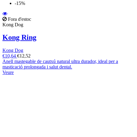
-15%
Fora d'estoc
Kong Dog
Kong Ring
Kong Dog
€10,64
€12,52
Anell mastegable de cautxú natural ultra durador, ideal per a
masticació prolongada i salut dental.
Veure