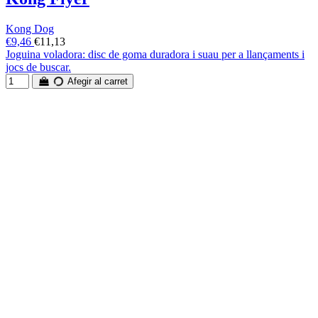
Kong Dog
€9,46
€11,13
Joguina voladora: disc de goma duradora i suau per a llançaments i
jocs de buscar.
Afegir al carret