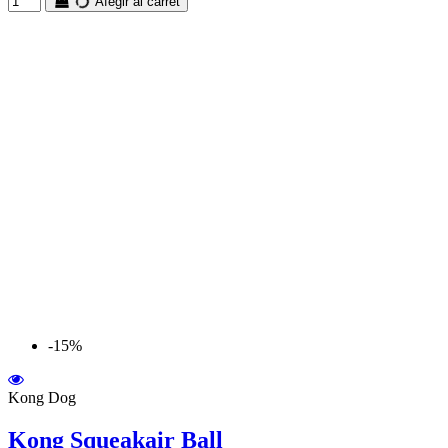
Afegir al carret
-15%
Kong Dog
Kong Squeakair Ball