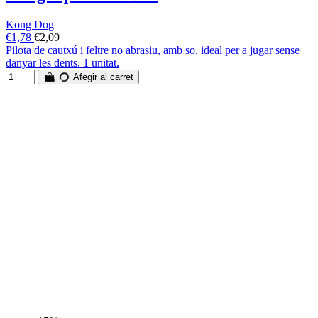
Kong Dog
€1,78
€2,09
Pilota de cautxú i feltre no abrasiu, amb so, ideal per a jugar sense
danyar les dents. 1 unitat.
Afegir al carret