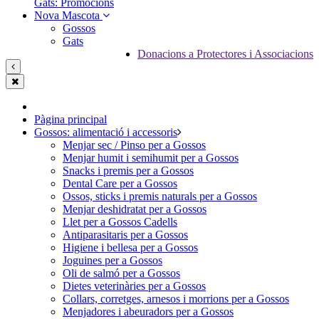
Gats: Promocions
Nova Mascota
Gossos
Gats
Donacions a Protectores i Associacions
Pàgina principal
Gossos: alimentació i accessoris
Menjar sec / Pinso per a Gossos
Menjar humit i semihumit per a Gossos
Snacks i premis per a Gossos
Dental Care per a Gossos
Ossos, sticks i premis naturals per a Gossos
Menjar deshidratat per a Gossos
Llet per a Gossos Cadells
Antiparasitaris per a Gossos
Higiene i bellesa per a Gossos
Joguines per a Gossos
Oli de salmó per a Gossos
Dietes veterinàries per a Gossos
Collars, corretges, arnesos i morrions per a Gossos
Menjadores i abeuradors per a Gossos