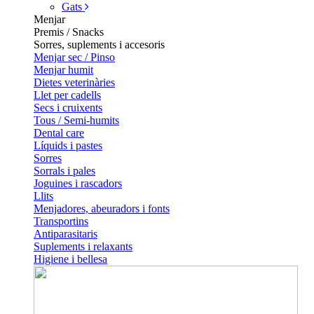
Gats
Menjar
Premis / Snacks
Sorres, suplements i accesoris
Menjar sec / Pinso
Menjar humit
Dietes veterinàries
Llet per cadells
Secs i cruixents
Tous / Semi-humits
Dental care
Líquids i pastes
Sorres
Sorrals i pales
Joguines i rascadors
Llits
Menjadores, abeuradors i fonts
Transportins
Antiparasitaris
Suplements i relaxants
Higiene i bellesa