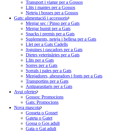
Transport i viatge per a Gossos
Llits i mantes per a Gossos
Neteja i bosses per a Gossos
Gats: alimentació i accessoris
Menjar sec / Pinso per a Gats
Menjar humit per a Gats
Snacks i premis per a Gats
Suplements, neteja i bellesa per a Gats
Llet per a Gats Cadells
Joguines i rascadors per a Gats
Dietes veterinàries per a Gats
Llits per a Gats
Sorres per a Gats
Sorrals i pales per a Gats
Menjadores, abeuradors i fonts per a Gats
Transportins per a Gats
Antiparasitaris per a Gats
Avui ofertes
Gossos: Promocions
Gats: Promocions
Nova mascota
Gosseta o Gosset
Gateta o Gatet
Gossa o Gos adult
Gata o Gat adult