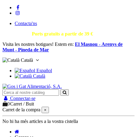
Contacta'ns
T.930002663 |
Ports gratuïts a partir de 39 €
Visita les nostres botigues! Estem en:
El Masnou
-
Arenys de
Munt
-
Pineda de Mar
Català
Español
Català
Connectar-se
0
Carret
/
Buit
Carret de la compra
×
No hi ha més articles a la vostra cistella