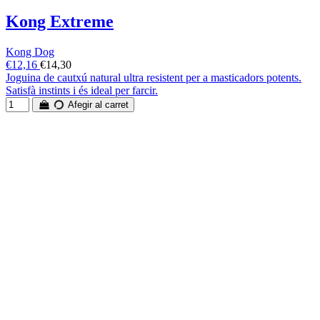
Kong Extreme
Kong Dog
€12,16
€14,30
Joguina de cautxú natural ultra resistent per a masticadors potents.
Satisfà instints i és ideal per farcir.
Afegir al carret