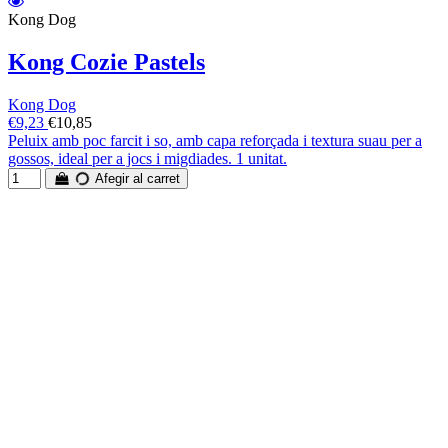
Kong Dog
Kong Cozie Pastels
Kong Dog
€9,23
€10,85
Peluix amb poc farcit i so, amb capa reforçada i textura suau per a
gossos, ideal per a jocs i migdiades. 1 unitat.
Afegir al carret