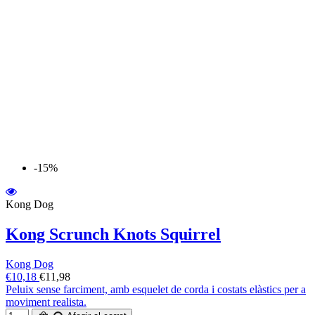
-15%
Kong Dog
Kong Scrunch Knots Squirrel
Kong Dog
€10,18
€11,98
Peluix sense farciment, amb esquelet de corda i costats elàstics per a
moviment realista.