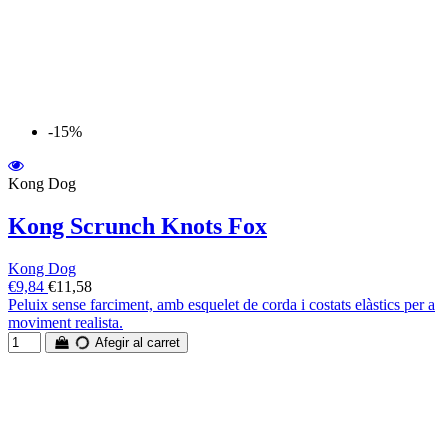
-15%
Kong Dog
Kong Scrunch Knots Fox
Kong Dog
€9,84
€11,58
Peluix sense farciment, amb esquelet de corda i costats elàstics per a
moviment realista.
Afegir al carret