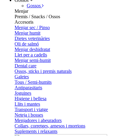
Gossos
Gossos
Menjar
Premis / Snacks / Ossos
Accesoris
Menjar sec / Pinso
Menjar humit
Dietes veterinàries
Oli de salmó
Menjar deshidratat
Llet per a cadells
Menjar semi-humit
Dental care
Ossos, sticks i premis naturals
Galetes
Tous / Semi-humits
Antiparasitaris
Joguines
Higiene i bellesa
Llits i mantes
Transport i viatge
Neteja i bosses
Menjadores i abeuradors
Collars, corretges, arnesos i morrions
Suplements i relaxants