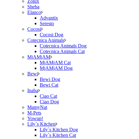
Zolux
Sheba
Elanco
Advantix
Seresto
Cocosi
Cocosi Dog
Cotecnica Animals
Cotecnica Animals Dog
Cotecnica Animals Cat
MjAMjAM
MjAMjAM Cat
MjAMjAM Dog
Bewi
Bewi Dog
Bewi Cat
Inaba
Ciao Cat
Ciao Dog
MamyNat
M-Pets
Yowup!
Lily`s Kitchen
Lily`s Kitchen Dog
Lily`s Kitchen Cat