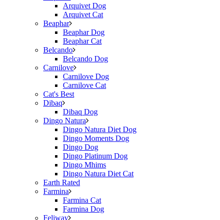
Arquivet Dog
Arquivet Cat
Beaphar
Beaphar Dog
Beaphar Cat
Belcando
Belcando Dog
Carnilove
Carnilove Dog
Carnilove Cat
Cat's Best
Dibaq
Dibaq Dog
Dingo Natura
Dingo Natura Diet Dog
Dingo Moments Dog
Dingo Dog
Dingo Platinum Dog
Dingo Mhims
Dingo Natura Diet Cat
Earth Rated
Farmina
Farmina Cat
Farmina Dog
Feliway