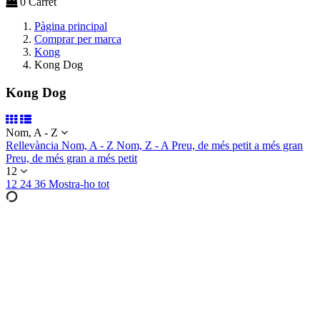
0
Carret
Pàgina principal
Comprar per marca
Kong
Kong Dog
Kong Dog
Nom, A - Z
Rellevància
Nom, A - Z
Nom, Z - A
Preu, de més petit a més gran
Preu, de més gran a més petit
12
12
24
36
Mostra-ho tot