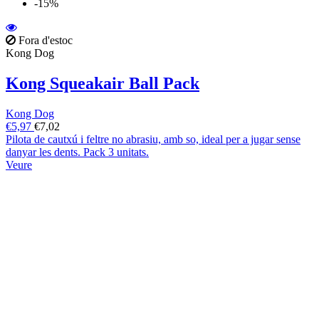
-15%
Fora d'estoc
Kong Dog
Kong Squeakair Ball Pack
Kong Dog
€5,97
€7,02
Pilota de cautxú i feltre no abrasiu, amb so, ideal per a jugar sense
danyar les dents. Pack 3 unitats.
Veure