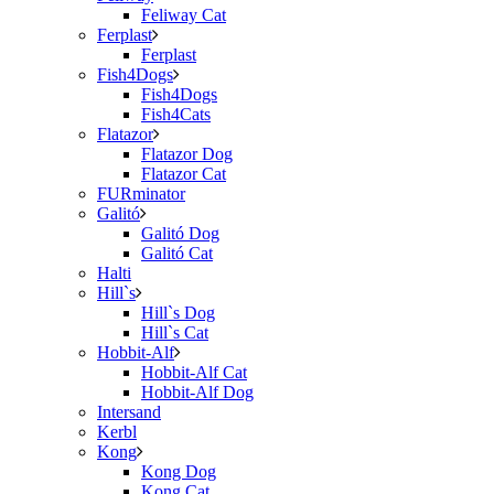
Feliway Cat
Ferplast
Ferplast
Fish4Dogs
Fish4Dogs
Fish4Cats
Flatazor
Flatazor Dog
Flatazor Cat
FURminator
Galitó
Galitó Dog
Galitó Cat
Halti
Hill`s
Hill`s Dog
Hill`s Cat
Hobbit-Alf
Hobbit-Alf Cat
Hobbit-Alf Dog
Intersand
Kerbl
Kong
Kong Dog
Kong Cat