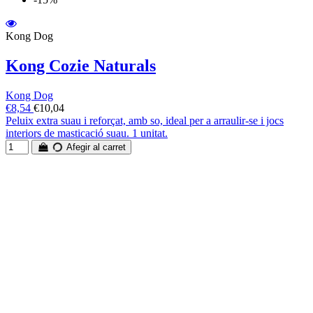
Kong Dog
Kong Cozie Naturals
Kong Dog
€8,54
€10,04
Peluix extra suau i reforçat, amb so, ideal per a arraulir-se i jocs
interiors de masticació suau. 1 unitat.
Afegir al carret