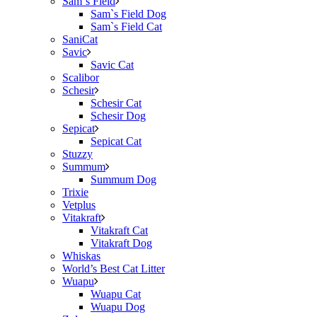
Sam`s Field
Sam`s Field Dog
Sam`s Field Cat
SaniCat
Savic
Savic Cat
Scalibor
Schesir
Schesir Cat
Schesir Dog
Sepicat
Sepicat Cat
Stuzzy
Summum
Summum Dog
Trixie
Vetplus
Vitakraft
Vitakraft Cat
Vitakraft Dog
Whiskas
World’s Best Cat Litter
Wuapu
Wuapu Cat
Wuapu Dog