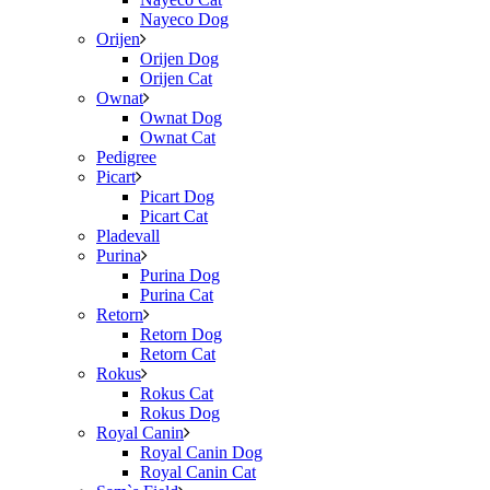
Nayeco Dog
Orijen
Orijen Dog
Orijen Cat
Ownat
Ownat Dog
Ownat Cat
Pedigree
Picart
Picart Dog
Picart Cat
Pladevall
Purina
Purina Dog
Purina Cat
Retorn
Retorn Dog
Retorn Cat
Rokus
Rokus Cat
Rokus Dog
Royal Canin
Royal Canin Dog
Royal Canin Cat