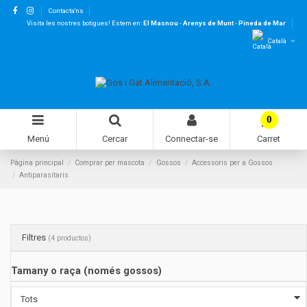
Contacta'ns
Visita les nostres botigues! Estem en:
El Masnou
-
Arenys de Munt
-
Pineda de Mar
Català
0
Menú
Cercar
Connectar-se
Carret
Pàgina principal
Comprar per mascota
Gossos
Accessoris per a Gossos
Antiparasitaris
Filtres
(4 productos)
Tamany o raça (només gossos)