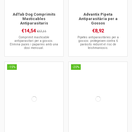
AdTab Dog Comprimits
Advantix Pipeta
Masticables
Antiparasitària per a
Antiparasitaris
Gossos
€14,54
€8,92
€17,11
Comprimit masticable
Pipetes antiparasitàries per a
antiparasitari per a gossos.
gossos: protegeixen contra 6
Elimina puces i paparres amb una
paràsits reduint el risc de
dosi mensual.
leishmaniosis.
-15%
-20%