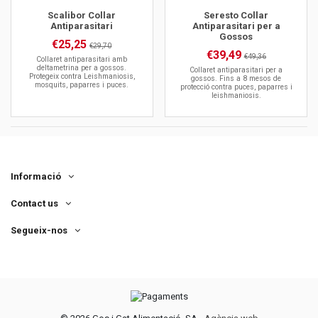
Scalibor Collar
Seresto Collar
Antiparasitari
Antiparasitari per a
Gossos
€25,25
€29,70
€39,49
€49,36
Collaret antiparasitari amb
deltametrina per a gossos.
Collaret antiparasitari per a
Protegeix contra Leishmaniosis,
gossos. Fins a 8 mesos de
mosquits, paparres i puces.
protecció contra puces, paparres i
leishmaniosis.
Informació
Contact us
Segueix-nos