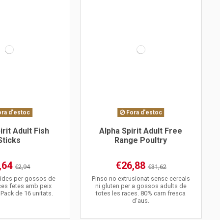
ra d'estoc
Fora d'estoc
irit Adult Fish
Alpha Spirit Adult Free
Sticks
Range Poultry
,64
€26,88
€2,94
€31,62
ides per gossos de
Pinso no extrusionat sense cereals
aces fetes amb peix
ni gluten per a gossos adults de
 Pack de 16 unitats.
totes les races. 80% carn fresca
d'aus.