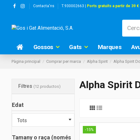
Contacta'ns
T.930002663 |
Ports gratuïts a partir de 39 €
Gossos
Gats
Marques
Av
Pàgina principal
Comprar per marca
Alpha Spirit
Alpha Spirit D
Alpha Spirit 
Filtres
(12 productos)
Edat
-15%
Tamany o raça (només