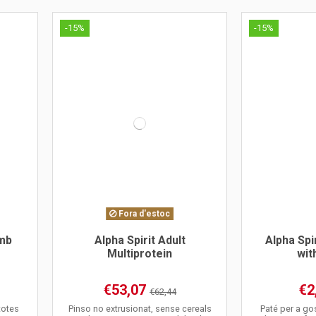
-15%
-15%
Fora d'estoc
amb
Alpha Spirit Adult
Alpha Spi
Multiprotein
wit
€53,07
€2
€62,44
totes
Pinso no extrusionat, sense cereals
Paté per a go