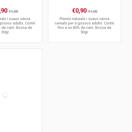
,90
€0,90
€1,00
€1,00
rals i suaus sense
Premis naturals i suaus sense
 gossos adults. Conté
cereals per a gossos adults. Conté
% de carn. Bossa de
fins a un 85% de carn. Bossa de
50gr.
50gr.