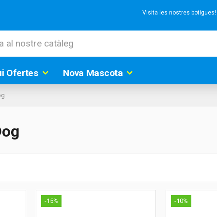
Visita les nostres botigues
ui Ofertes
Nova Mascota
og
Dog
-15%
-10%