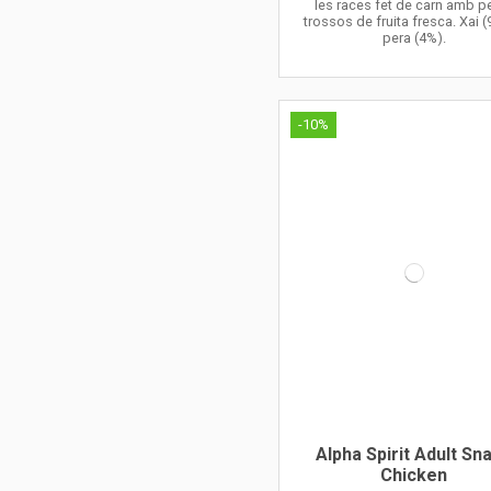
les races fet de carn amb pe
trossos de fruita fresca. Xai (
pera (4%).
-10%
Alpha Spirit Adult Sn
Chicken