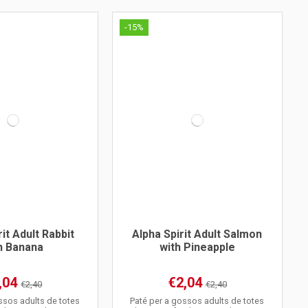
-15%
rit Adult Rabbit
Alpha Spirit Adult Salmon
h Banana
with Pineapple
,04
€2,04
€2,40
€2,40
ssos adults de totes
Paté per a gossos adults de totes