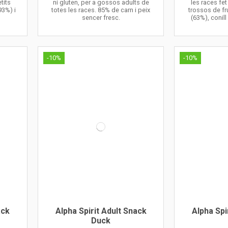
tits
ni gluten, per a gossos adults de
les races fe
93%) i
totes les races. 85% de carn i peix
trossos de fru
sencer fresc.
(63%), conill
-10%
-10%
ack
Alpha Spirit Adult Snack
Alpha Spi
Duck