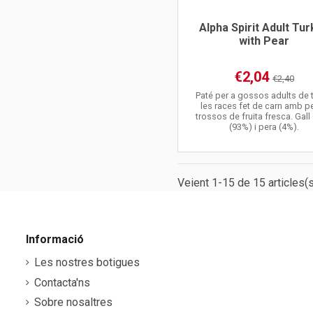
Alpha Spirit Adult Tu
with Pear
€2,04
€2,40
Paté per a gossos adults de 
les races fet de carn amb pe
trossos de fruita fresca. Gall
(93%) i pera (4%).
Veient 1-15 de 15 articles(s
Informació
Les nostres botigues
Contacta'ns
Sobre nosaltres