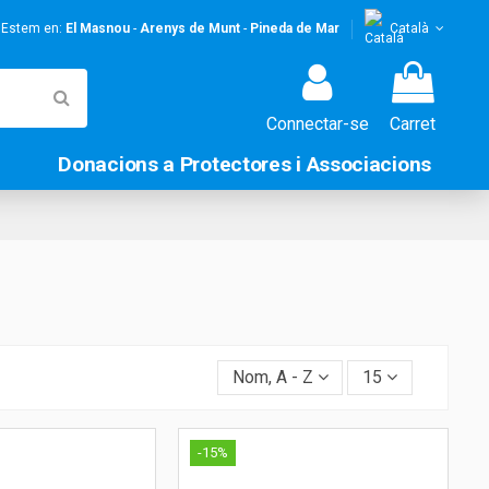
! Estem en:
El Masnou
-
Arenys de Munt
-
Pineda de Mar
Català
Connectar-se
Carret
Donacions a Protectores i Associacions
Nom, A - Z
15
-15%