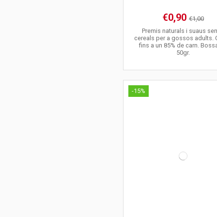
€0,90
€1,00
Premis naturals i suaus se
cereals per a gossos adults.
fins a un 85% de carn. Boss
50gr.
-15%