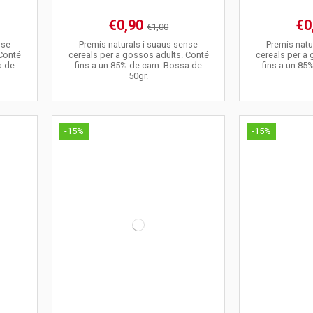
€0,90
€0
€1,00
nse
Premis naturals i suaus sense
Premis natu
 Conté
cereals per a gossos adults. Conté
cereals per a
a de
fins a un 85% de carn. Bossa de
fins a un 85
50gr.
-15%
-15%