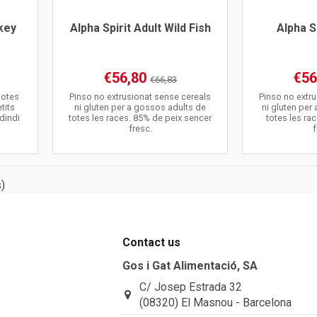
rkey
Alpha Spirit Adult Wild Fish
Alpha S
€56,80
€56
€66,83
totes
Pinso no extrusionat sense cereals
Pinso no extr
tits
ni gluten per a gossos adults de
ni gluten per
 dindi
totes les races. 85% de peix sencer
totes les ra
fresc.
)
Contact us
Gos i Gat Alimentació, SA
C/ Josep Estrada 32
(08320) El Masnou - Barcelona