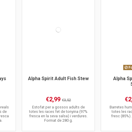
Fo
ays
Alpha Spirit Adult Fish Stew
Alpha Sp
€2,99
€2
€3,52
ereals
Estofat per a gossos adults de
Barretes hum
s de
totes les races fet de tonyina (97%
totes les r
fresca
fresca en la seva salsa) i verdures.
fresc (85%).
a.
Format de 280 g.