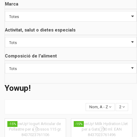
Marca
Activitat, salut o dietes especials
Composició de l'aliment
Yowup!
Nom, A - Z
2
-15%
-15%