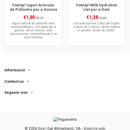
YowUp! Iogurt Articular
YowUp! Milk Hydration
de Pollastre per a Gossos
Llet per a Gats
€1,80
€1,38
€2,12
€1,62
Iogurt natural de pollastre amb
Llet amb taurina i calci per a gats
condroprotectors i col·lagen per a
a partir de 2 mesos. Sense lactosa
gossos. Sense lactosa, amb
ni greixos. Envàs de 200ml.
glucosamina i condroïtina per a la
salut articular.
Informació
Contact us
Segueix-nos
©
2026 Gos i Gat Alimentació, SA -
Agència web