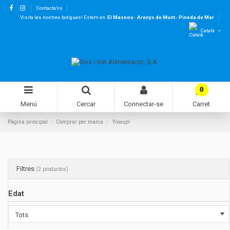
Contacta'ns
Visita les nostres botigues! Estem en:
El Masnou
-
Arenys de Munt
-
Pineda de Mar
Català
0
Menú
Cercar
Connectar-se
Carret
Pàgina principal
Comprar per marca
Yowup!
Filtres
(2 productos)
Edat