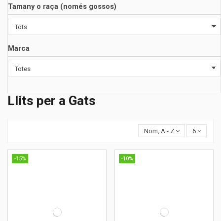
Tamany o raça (només gossos)
Marca
Llits per a Gats
Nom, A - Z
6
-15%
-10%