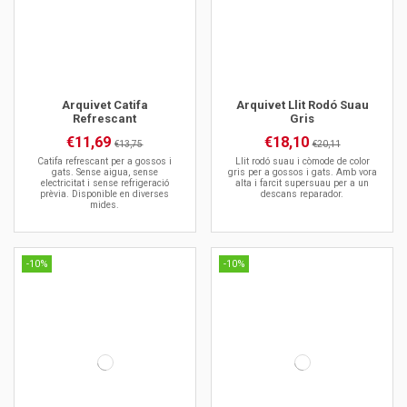
Arquivet Catifa
Arquivet Llit Rodó Suau
Refrescant
Gris
€11,69
€18,10
€13,75
€20,11
Catifa refrescant per a gossos i
Llit rodó suau i còmode de color
gats. Sense aigua, sense
gris per a gossos i gats. Amb vora
electricitat i sense refrigeració
alta i farcit supersuau per a un
prèvia. Disponible en diverses
descans reparador.
mides.
-10%
-10%