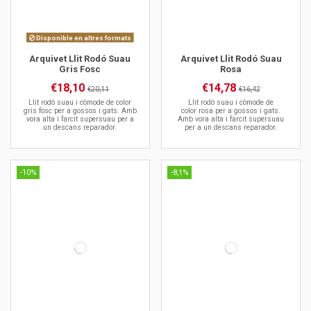
Disponible en altres formats
Arquivet Llit Rodó Suau
Arquivet Llit Rodó Suau
Gris Fosc
Rosa
€18,10
€14,78
€20,11
€16,42
Llit rodó suau i còmode de color
Llit rodó suau i còmode de
gris fosc per a gossos i gats. Amb
color rosa per a gossos i gats.
vora alta i farcit supersuau per a
Amb vora alta i farcit supersuau
un descans reparador.
per a un descans reparador.
-10%
-8,1%