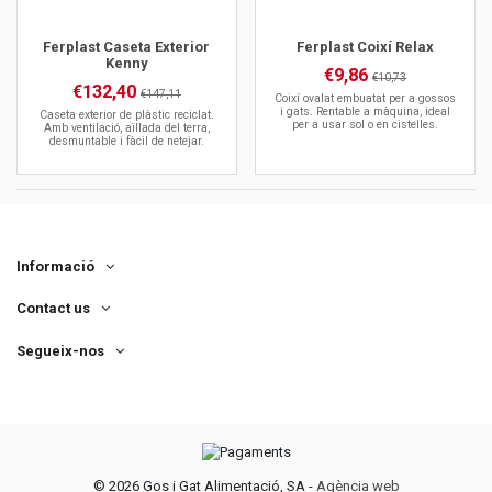
Ferplast Caseta Exterior
Ferplast Coixí Relax
Kenny
€9,86
€10,73
€132,40
€147,11
Coixí ovalat embuatat per a gossos
i gats. Rentable a màquina, ideal
Caseta exterior de plàstic reciclat.
per a usar sol o en cistelles.
Amb ventilació, aïllada del terra,
desmuntable i fàcil de netejar.
Informació
Contact us
Segueix-nos
©
2026 Gos i Gat Alimentació, SA -
Agència web