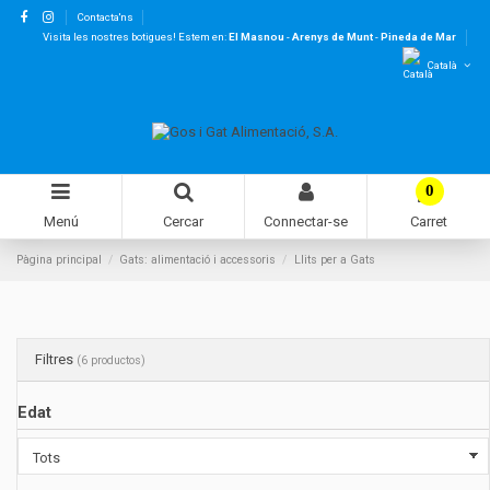
Contacta'ns
Visita les nostres botigues! Estem en:
El Masnou
-
Arenys de Munt
-
Pineda de Mar
Català
0
Menú
Cercar
Connectar-se
Carret
Pàgina principal
Gats: alimentació i accessoris
Llits per a Gats
Filtres
(6 productos)
Edat