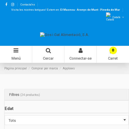
Contacta'ns
Visita les nostres botigues! Estem en:
El Masnou
-
Arenys de Munt
-
Pineda de Mar
Català
0
Menú
Cercar
Connectar-se
Carret
Pàgina principal
Comprar per marca
Applaws
Filtres
(24 productos)
Edat