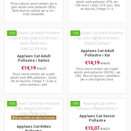
adults amb pollastre (47% sec,
Pinso natural sense cereals per a
16% fresc) i ànec (21% sec). Rico
gats adults amb pollastre (82%).
en taurina, Omega 3 i 6.
Amb taurina natural per a cor i
vista saludable.
-15%
-15%
Applaws Cat Adult
Pollastre i Xai
Applaws Cat Adult
Pollastre i Salmó
€14,19
€16,70
€14,19
€16,70
Pinso sense cereals per a gats
adults amb pollastre (40,5%) i xai
Pinso sense cereals per a gats
(4%). Rico en taurina i prebiòtics
adults amb 84% pollastre i salmó.
per a una digestió sana.
Ric en taurina, Omega 3 i 6 per a
salut cardíaca i pell.
-10%
-10%
Applaws Cat Senior
Disponible en altres formats
Pollastre
Applaws Cat Kitten
€15,07
€16,74
Pollastre