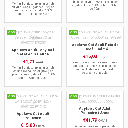
filets de tonyina (75%) en brou per
Menjar humit complementari de
a gats adults. 100% natural. Sobre
tonyina (56%) i gambes (4%) en
de 70gr.
brou per a gats adults. 100%
natural. Terrina de 60gr.
-15%
-10%
Applaws Cat Adult Peix de
l'Oceà i Salmó
Applaws Adult Tonyina i
Verat en Gelatina
€15,03
€16,70
€1,21
€1,42
Pinso natural sense cereals per a
gats adults amb 50% peix blanc i
Menjar humit complementari de
salmó. Amb taurina natural i
tonyina (55%) i verat (8,5%) en
pelo/pell saludable.
gelatina per a gats adults. 100%
natural. Sobre de 70gr.
-10%
-15%
Applaws Cat Adult
Pollastre i Ànec
Applaws Cat Adult
Pollastre
€41,79
€49,16
€15,03
€16,70
Pinso sense cereals per a gats