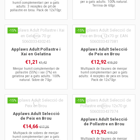
per a gats adults. 100% natural.
humit complementari per a gats
Terrina de 60gr.
adults: 3 receptes de pit de
pollastre en brou. Pack de 12x70gr.
-15%
-15%
Applaws Adult Pollastre i
Applaws Adult Selecció
Xai en Gelatina
de Peix en Brou
€1,21
€12,92
€1,42
€15,20
Menjar humit complementari de
Multipack de llaunes de menjar
pollastre (55%) i xai (7%) en
humit complementari per a gats
gelatina per a gats adults. 100%
adults: 4 receptes de peix en brou.
natural. Sobre de 70gr.
Pack de 12x70gr.
-15%
-15%
Applaws Adult Selecció
de Peix en Brou
Applaws Adult Selecció
de Pollastre en Brou
€14,66
€17,25
€12,92
€15,20
Multipack de sobres de menjar
humit complementari per a gats
Multipack de llaunes de menjar