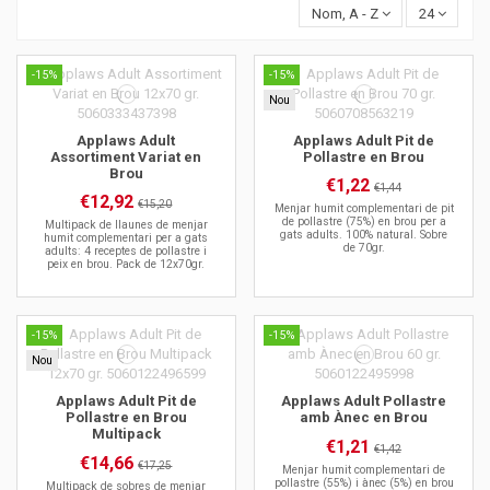
Nom, A - Z
24
-15%
-15%
Nou
Applaws Adult
Applaws Adult Pit de
Assortiment Variat en
Pollastre en Brou
Brou
€1,22
€1,44
€12,92
€15,20
Menjar humit complementari de pit
de pollastre (75%) en brou per a
Multipack de llaunes de menjar
gats adults. 100% natural. Sobre
humit complementari per a gats
de 70gr.
adults: 4 receptes de pollastre i
peix en brou. Pack de 12x70gr.
-15%
-15%
Nou
Applaws Adult Pit de
Applaws Adult Pollastre
Pollastre en Brou
amb Ànec en Brou
Multipack
€1,21
€1,42
€14,66
€17,25
Menjar humit complementari de
pollastre (55%) i ànec (5%) en brou
Multipack de sobres de menjar