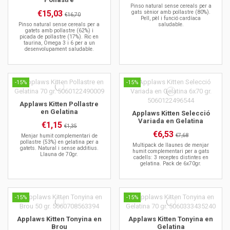
Pinso natural sense cereals per a
€15,03
gats sènior amb pollastre (80%).
€16,70
Pell, pèl i funció cardíaca
Pinso natural sense cereals per a
saludable.
gatets amb pollastre (62%) i
picada de pollastre (17%). Ric en
taurina, Omega 3 i 6 per a un
desenvolupament saludable.
-15%
-15%
Applaws Kitten Pollastre
en Gelatina
Applaws Kitten Selecció
Variada en Gelatina
€1,15
€1,35
€6,53
€7,68
Menjar humit complementari de
pollastre (53%) en gelatina per a
Multipack de llaunes de menjar
gatets. Natural i sense additius.
humit complementari per a gats
Llauna de 70gr.
cadells: 3 receptes distintes en
gelatina. Pack de 6x70gr.
-15%
-15%
Applaws Kitten Tonyina en
Applaws Kitten Tonyina en
Brou
Gelatina