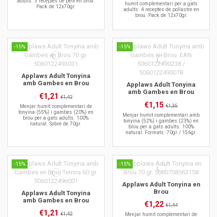
adults: 3 receptes de peix en brou.
humit complementari per a gats
Pack de 12x70gr.
adults: 4 receptes de pollastre en
brou. Pack de 12x70gr.
-15%
-15%
Applaws Adult Tonyina
amb Gambes en Brou
Applaws Adult Tonyina
amb Gambes en Brou
€1,21
€1,42
€1,15
€1,35
Menjar humit complementari de
tonyina (55%) i gambes (20%) en
Menjar humit complementari amb
brou per a gats adults. 100%
tonyina (52%) i gambes (23%) en
natural. Sobre de 70gr.
brou per a gats adults. 100%
natural. Formats: 70gr / 156gr.
-15%
-15%
Applaws Adult Tonyina en
Brou
Applaws Adult Tonyina
amb Gambes en Brou
€1,22
€1,44
€1,21
€1,42
Menjar humit complementari de