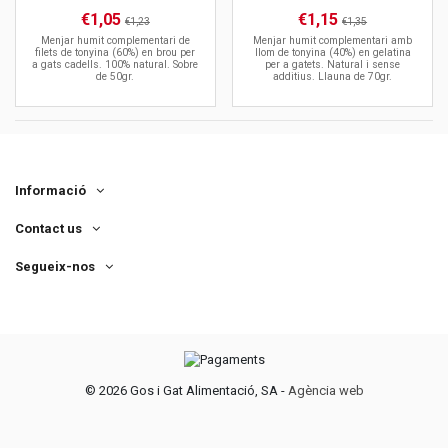
€1,05
€1,15
€1,23
€1,35
Menjar humit complementari de
Menjar humit complementari amb
filets de tonyina (60%) en brou per
llom de tonyina (40%) en gelatina
a gats cadells. 100% natural. Sobre
per a gatets. Natural i sense
de 50gr.
additius. Llauna de 70gr.
Informació
Contact us
Segueix-nos
©
2026 Gos i Gat Alimentació, SA -
Agència web