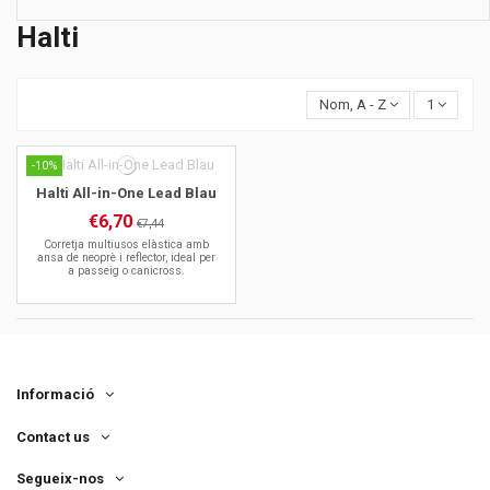
Halti
Nom, A - Z
1
-10%
Halti All-in-One Lead Blau
€6,70
€7,44
Corretja multiusos elàstica amb
ansa de neoprè i reflector, ideal per
a passeig o canicross.
Informació
Contact us
Segueix-nos