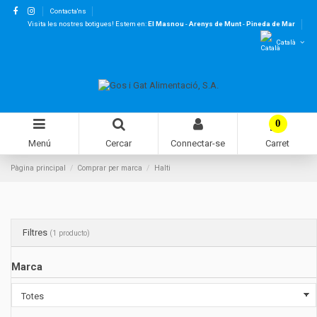
Contacta'ns
Visita les nostres botigues! Estem en:
El Masnou
-
Arenys de Munt
-
Pineda de Mar
Català
0
Menú
Cercar
Connectar-se
Carret
Pàgina principal
Comprar per marca
Halti
Filtres
(1 producto)
Marca