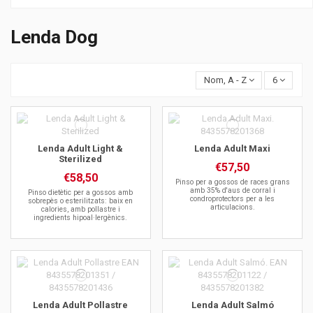
Lenda Dog
Nom, A - Z
6
Lenda Adult Light &
Lenda Adult Maxi
Sterilized
€57,50
€58,50
Pinso per a gossos de races grans
amb 35% d'aus de corral i
Pinso dietètic per a gossos amb
condroprotectors per a les
sobrepès o esterilitzats: baix en
articulacions.
calories, amb pollastre i
ingredients hipoal·lergènics.
Lenda Adult Pollastre
Lenda Adult Salmó