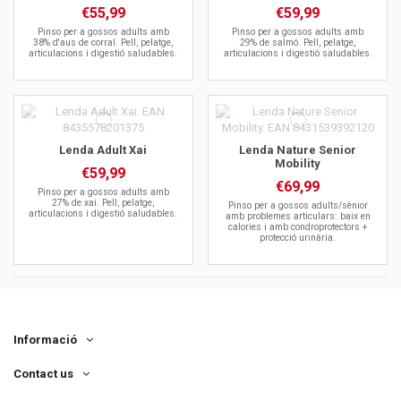
€55,99
€59,99
Pinso per a gossos adults amb
Pinso per a gossos adults amb
38% d'aus de corral. Pell, pelatge,
29% de salmó. Pell, pelatge,
articulacions i digestió saludables.
articulacions i digestió saludables.
Lenda Adult Xai
Lenda Nature Senior
Mobility
€59,99
€69,99
Pinso per a gossos adults amb
27% de xai. Pell, pelatge,
Pinso per a gossos adults/sènior
articulacions i digestió saludables.
amb problemes articulars: baix en
calories i amb condroprotectors +
protecció urinària.
Informació
Contact us