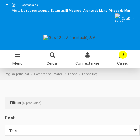
Contacta'ns
Visita les nostres botigues! Estem en:
El Masnou
-
Arenys de Munt
-
Pineda de Mar
Català
0
Menú
Cercar
Connectar-se
Carret
Pàgina principal
Comprar per marca
Lenda
Lenda Dog
Filtres
(6 productos)
Edat