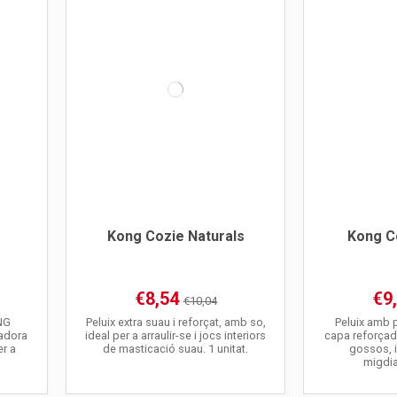
Kong Cozie Naturals
Kong C
€8,54
€9
€10,04
NG
Peluix extra suau i reforçat, amb so,
Peluix amb p
radora
ideal per a arraulir-se i jocs interiors
capa reforçada
er a
de masticació suau. 1 unitat.
gossos, i
migdia