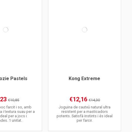
ozie Pastels
Kong Extreme
,23
€12,16
€10,85
€14,30
oc farcit i so, amb
Joguina de cautxú natural ultra
 i textura suau per a
resistent per a masticadors
deal per a jocs i
potents. Satisfà instints i és ideal
des. 1 unitat.
per farcir.