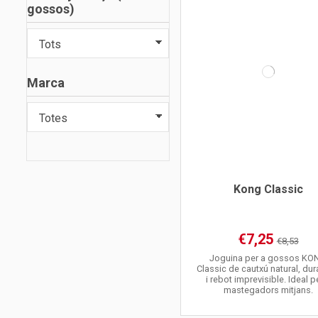
gossos)
Marca
Kong Classic
€7,25
€8,53
Joguina per a gossos KO
Classic de cautxú natural, du
i rebot imprevisible. Ideal p
mastegadors mitjans.