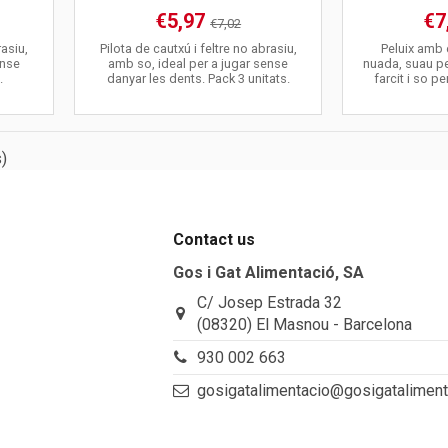
€5,97
€7
€7,02
rasiu,
Pilota de cautxú i feltre no abrasiu,
Peluix amb
ense
amb so, ideal per a jugar sense
nuada, suau p
.
danyar les dents. Pack 3 unitats.
farcit i so pe
)
Contact us
Gos i Gat Alimentació, SA
C/ Josep Estrada 32
(08320) El Masnou - Barcelona
930 002 663
gosigatalimentacio@gosigatalimen