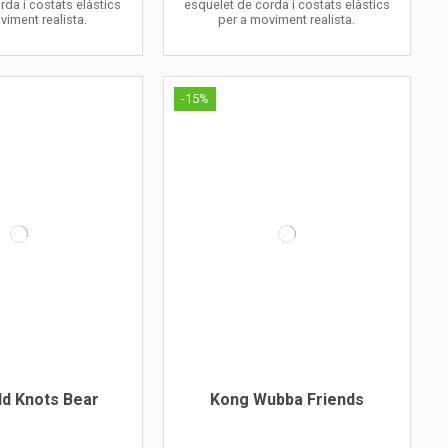
rda i costats elàstics
esquelet de corda i costats elàstics
viment realista.
per a moviment realista.
-15%
ld Knots Bear
Kong Wubba Friends