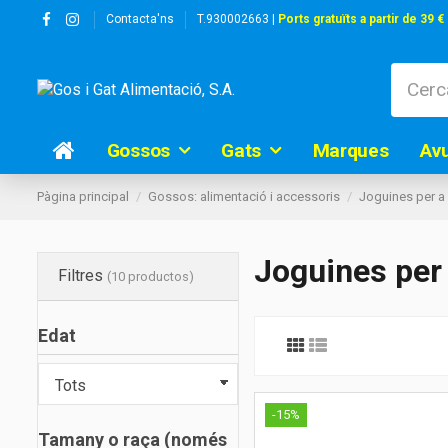
Contacta'ns
T.930002663 |
Ports gratuïts a partir de 39 €
Gossos
Gats
Marques
Av
Pàgina principal
Gossos: alimentació i accessoris
Joguines per 
Joguines per
Filtres
(10 productos)
Edat
-15%
Tamany o raça (només