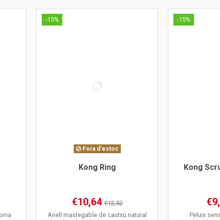
-15%
-15%
Fora d'estoc
Kong Ring
Kong Scr
€10,64
€9
€12,52
goma
Anell mastegable de cautxú natural
Peluix sen