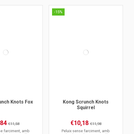
-15%
unch Knots Fox
Kong Scrunch Knots
Squirrel
,84
€10,18
€11,58
€11,98
se farciment, amb
Peluix sense farciment, amb