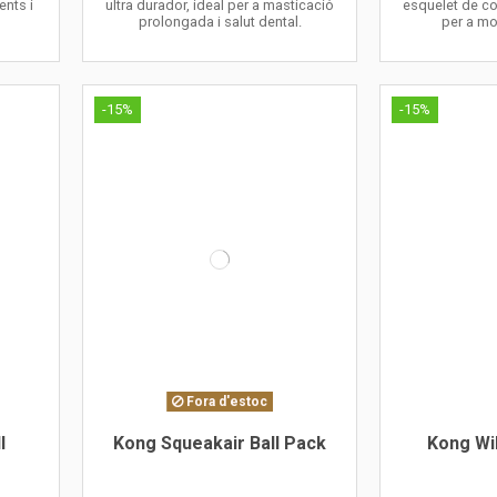
ents i
ultra durador, ideal per a masticació
esquelet de co
prolongada i salut dental.
per a mo
-15%
-15%
Fora d'estoc
l
Kong Squeakair Ball Pack
Kong Wi