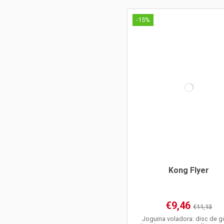
-15%
Kong Flyer
€9,46
€11,13
Joguina voladora: disc de 