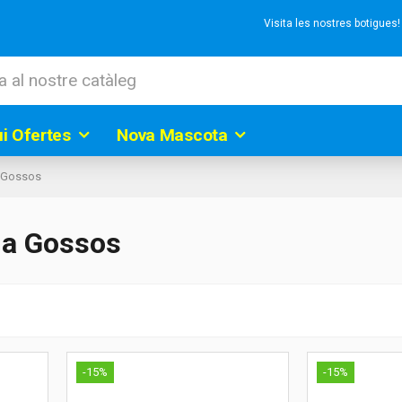
Visita les nostres botigues
ui Ofertes
Nova Mascota
a Gossos
 a Gossos
-15%
-15%