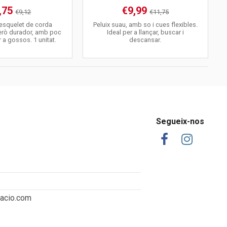
,75
€9,99
€9,12
€11,75
 esquelet de corda
Peluix suau, amb so i cues flexibles.
erò durador, amb poc
Ideal per a llançar, buscar i
r a gossos. 1 unitat.
descansar.
Segueix-nos
tacio.com