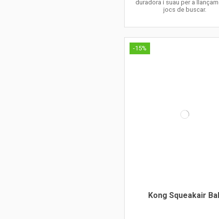
duradora i suau per a llançam
jocs de buscar.
-15%
Kong Squeakair Bal