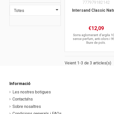
Intersand Classic Nat
€12,09
Sorra aglomerant d'argila 1
sense perfum, anti-olors i 9
lliure de pols.
Veient 1-3 de 3 articles(s)
Informació
Les nostres botigues
Contacta'ns
Sobre nosaltres
Condicions generals i FAQs