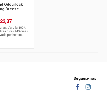
nd Odourlock
ing Breeze
22,37
erant d'argila 100%
litza olors +40 dies i
vada per humitat.
Segueix-nos