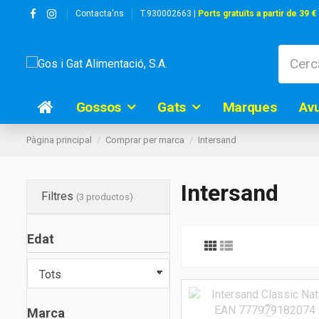
Contacta'ns
T.930002663 |
Ports gratuïts a partir de 39 €
Gossos
Gats
Marques
Av
Pàgina principal
Comprar per marca
Intersand
Intersand
Filtres
(3 productos)
Edat
Marca