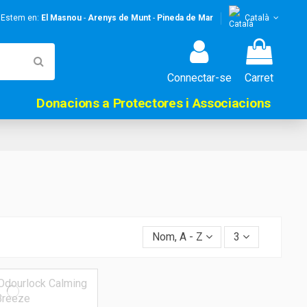
! Estem en:
El Masnou
-
Arenys de Munt
-
Pineda de Mar
Català
Connectar-se
Carret
Donacions a Protectores i Associacions
Nom, A - Z
3