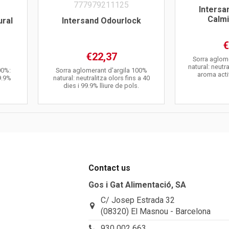
Intersa
Calm
ural
Intersand Odourlock
€
€22,37
Sorra aglom
natural: neutra
00%:
Sorra aglomerant d'argila 100%
aroma acti
9.9%
natural: neutralitza olors fins a 40
dies i 99.9% lliure de pols.
Contact us
Gos i Gat Alimentació, SA
C/ Josep Estrada 32
(08320) El Masnou - Barcelona
930 002 663