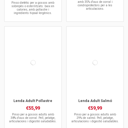
amb 35% d'aus de corral i
Pinso dietètic per a gossos amb
condroprotectors per a les
sobrepès o esterilitzats: baix en
articulacions.
calories, amb pollastre i
ingredients hipoal·lergènics.
Lenda Adult Pollastre
Lenda Adult Salmó
€55,99
€59,99
Pinso per a gossos adults amb
Pinso per a gossos adults amb
38% d'aus de corral. Pell, pelatge,
29% de salmó. Pell, pelatge,
articulacions i digestió saludables.
articulacions i digestió saludables.