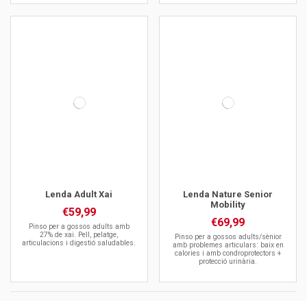
Lenda Adult Xai
Lenda Nature Senior
Mobility
€59,99
€69,99
Pinso per a gossos adults amb
27% de xai. Pell, pelatge,
Pinso per a gossos adults/sènior
articulacions i digestió saludables.
amb problemes articulars: baix en
calories i amb condroprotectors +
protecció urinària.