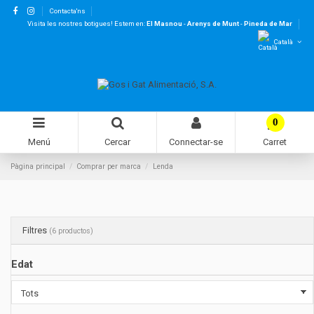
Contacta'ns
Visita les nostres botigues! Estem en:
El Masnou
-
Arenys de Munt
-
Pineda de Mar
Català
0
Menú
Cercar
Connectar-se
Carret
Pàgina principal
Comprar per marca
Lenda
Filtres
(6 productos)
Edat