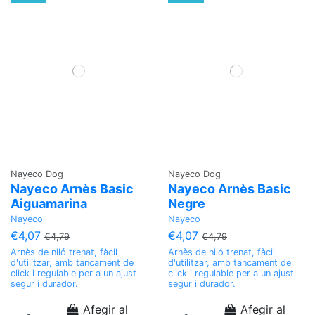
Nayeco Dog
Nayeco Dog
Nayeco Arnès Basic
Nayeco Arnès Basic
Aiguamarina
Negre
Nayeco
Nayeco
€4,07
€4,07
€4,79
€4,79
Arnès de niló trenat, fàcil
Arnès de niló trenat, fàcil
d'utilitzar, amb tancament de
d'utilitzar, amb tancament de
click i regulable per a un ajust
click i regulable per a un ajust
segur i durador.
segur i durador.
Afegir al
Afegir al