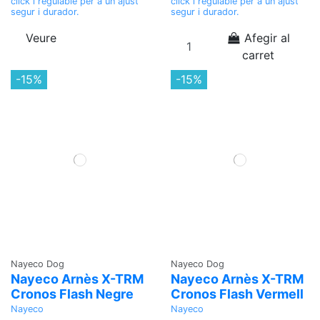
click i regulable per a un ajust
click i regulable per a un ajust
segur i durador.
segur i durador.
Veure
Afegir al
carret
-15%
-15%
Nayeco Dog
Nayeco Dog
Nayeco Arnès X-TRM
Nayeco Arnès X-TRM
Cronos Flash Negre
Cronos Flash Vermell
Nayeco
Nayeco