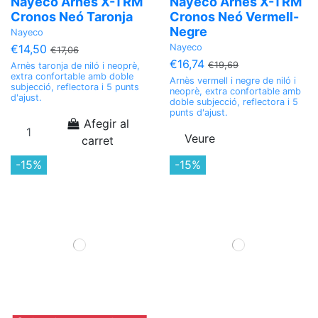
Nayeco Arnès X-TRM
Nayeco Arnès X-TRM
Cronos Neó Taronja
Cronos Neó Vermell-
Negre
Nayeco
Nayeco
€14,50
€17,06
€16,74
€19,69
Arnès taronja de niló i neoprè,
extra confortable amb doble
Arnès vermell i negre de niló i
subjecció, reflectora i 5 punts
neoprè, extra confortable amb
d'ajust.
doble subjecció, reflectora i 5
punts d'ajust.
Afegir al
Veure
carret
-15%
-15%