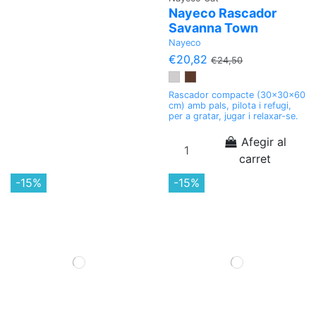
Nayeco Rascador
Savanna Town
Nayeco
€20,82
€24,50
Rascador compacte (30x30x60
cm) amb pals, pilota i refugi,
per a gratar, jugar i relaxar-se.
Afegir al
carret
-15%
-15%