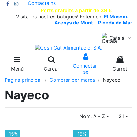
Contacta'ns
T.930002663 |
Ports gratuïts a partir de 39 €
Visita les nostres botigues! Estem en:
El Masnou
-
Arenys de Munt
-
Pineda de Mar
Català
0
Connectar-
Menú
Cercar
Carret
se
Pàgina principal
Comprar per marca
Nayeco
Nayeco
Nom, A - Z
21
-15%
-15%