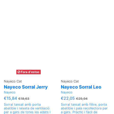
Fora d'estoc
Nayeco Cat
Nayeco Cat
Nayeco Sorral Jerry
Nayeco Sorral Leo
Nayeco
Nayeco
€15,84
€22,05
€18,63
€25,94
Sorral tancat amb porta
Sorral tancat amb filtre, porta
abatible i reixeta de ventilació
abatible i pala recollectora per
per a gats de totes les edats i
a gats. Pràctic i fàcil de