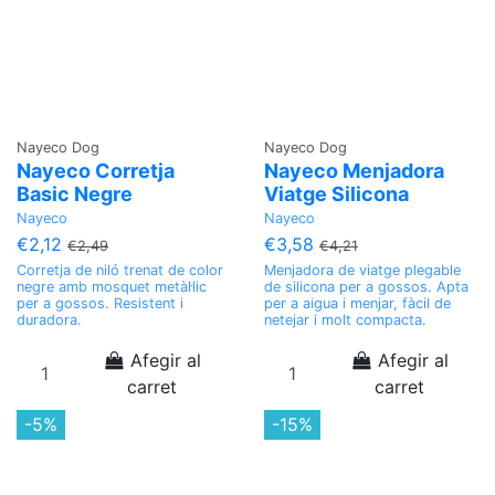
Nayeco Dog
Nayeco Dog
Nayeco Corretja
Nayeco Menjadora
Basic Negre
Viatge Silicona
Nayeco
Nayeco
€2,12
€3,58
€2,49
€4,21
Corretja de niló trenat de color
Menjadora de viatge plegable
negre amb mosquet metàl·lic
de silicona per a gossos. Apta
per a gossos. Resistent i
per a aigua i menjar, fàcil de
duradora.
netejar i molt compacta.
Afegir al
Afegir al
carret
carret
-5%
-15%