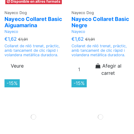
Disponible en altres formats
Nayeco Dog
Nayeco Dog
Nayeco Collaret Basic
Nayeco Collaret Basic
Aiguamarina
Negre
Nayeco
Nayeco
€1,62
€1,62
€1,91
€1,91
Collaret de niló trenat, pràctic,
Collaret de niló trenat, pràctic,
amb tancament de clic ràpid i
amb tancament de clic ràpid i
volandera metàl·lica duradora.
volandera metàl·lica duradora.
Veure
Afegir al
carret
-15%
-15%