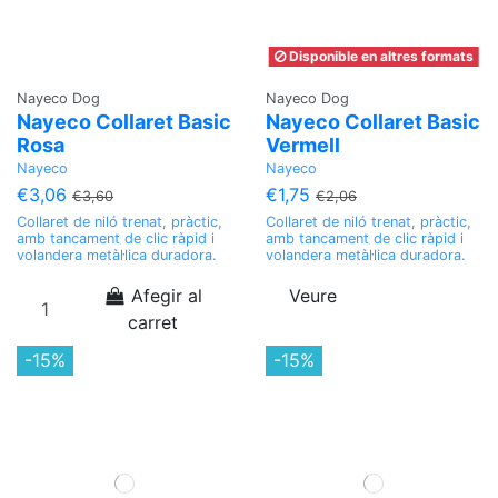
Disponible en altres formats
Nayeco Dog
Nayeco Dog
Nayeco Collaret Basic
Nayeco Collaret Basic
Rosa
Vermell
Nayeco
Nayeco
€3,06
€1,75
€3,60
€2,06
Collaret de niló trenat, pràctic,
Collaret de niló trenat, pràctic,
amb tancament de clic ràpid i
amb tancament de clic ràpid i
volandera metàl·lica duradora.
volandera metàl·lica duradora.
Afegir al
Veure
carret
-15%
-15%