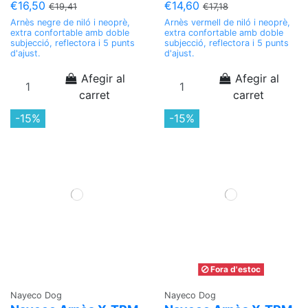
€16,50
€14,60
€19,41
€17,18
Arnès negre de niló i neoprè,
Arnès vermell de niló i neoprè,
extra confortable amb doble
extra confortable amb doble
subjecció, reflectora i 5 punts
subjecció, reflectora i 5 punts
d'ajust.
d'ajust.
Afegir al
Afegir al
carret
carret
-15%
-15%
Fora d'estoc
Nayeco Dog
Nayeco Dog