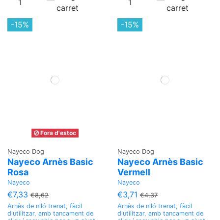
carret
carret
-15%
-15%
Fora d'estoc
Nayeco Dog
Nayeco Dog
Nayeco Arnès Basic
Nayeco Arnès Basic
Rosa
Vermell
Nayeco
Nayeco
€7,33
€3,71
€8,62
€4,37
Arnès de niló trenat, fàcil
Arnès de niló trenat, fàcil
d'utilitzar, amb tancament de
d'utilitzar, amb tancament de