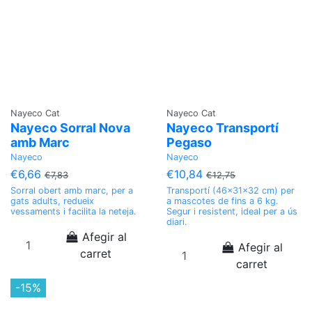
Nayeco Cat
Nayeco Cat
Nayeco Sorral Nova
Nayeco Transportí
amb Marc
Pegaso
Nayeco
Nayeco
€6,66
€10,84
€7,83
€12,75
Sorral obert amb marc, per a
Transportí (46x31x32 cm) per
gats adults, redueix
a mascotes de fins a 6 kg.
vessaments i facilita la neteja.
Segur i resistent, ideal per a ús
diari.
Afegir al
Afegir al
carret
carret
-15%