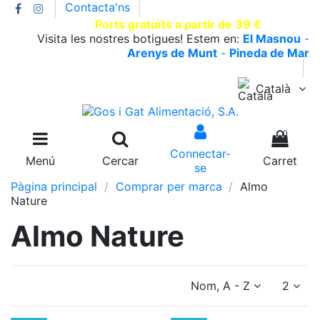
Contacta'ns
T.930002663 |
Ports gratuïts a partir de 39 €
Visita les nostres botigues! Estem en:
El Masnou
-
Arenys de Munt
-
Pineda de Mar
Català
0
Connectar-
Menú
Cercar
Carret
se
Pàgina principal
Comprar per marca
Almo
Nature
Almo Nature
Nom, A - Z
2