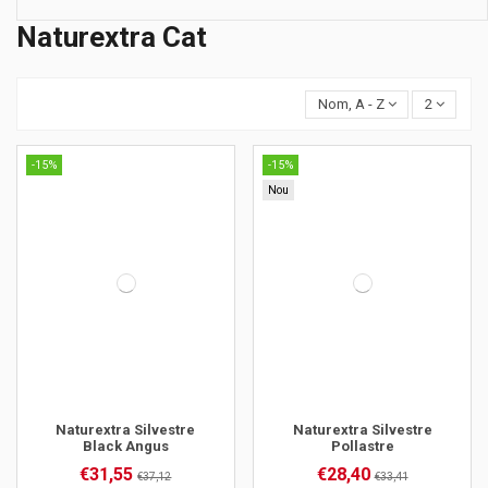
Naturextra Cat
Nom, A - Z
2
-15%
-15%
Nou
Naturextra Silvestre
Naturextra Silvestre
Black Angus
Pollastre
€31,55
€28,40
€37,12
€33,41