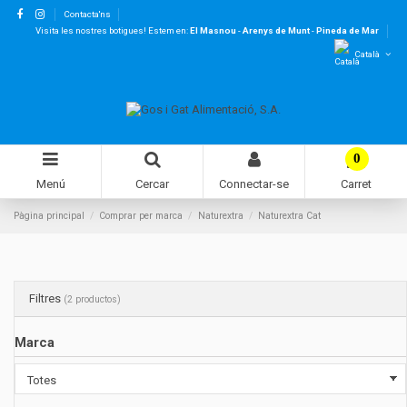
Contacta'ns
Visita les nostres botigues! Estem en:
El Masnou
-
Arenys de Munt
-
Pineda de Mar
Català
0
Menú
Cercar
Connectar-se
Carret
Pàgina principal
Comprar per marca
Naturextra
Naturextra Cat
Filtres
(2 productos)
Marca