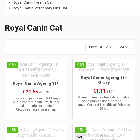
Royal Canin Health Cat
Royal Canin Veterinary Diet Cat
Royal Canin Cat
Nom, A - Z
24
-15%
-15%
Royal Canin Ageing 11+
Gravy
Royal Canin Ageing 11+
€1,11
€21,65
€1,31
€25,48
Aliment humit en trossets en salsa
Pinso per a gats sènior (+11 anys)
per a gats sènior a partir d'11
que afavoreix la vitalitat, funció
anys. Complet i equilibrat. Sobre de
renal, articulacions i visió.
85 gr.
Croquetes fàcils de menjar.
-15%
-15%
Nou