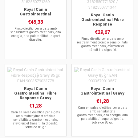
Royal Canin
Gastrointestinal
Royal Canin
Gastrointestinal Fibre
€45,33
Response
Pinso dietètic per a gats amb
€29,67
sensibilitats gastrointestinals, alta
energia, alta palatabilitat i suport
Pinso dietètic per a gats amb
digestiu.
restrenyiment crònic o sensibilitats
gastrointestinals, afavoreix el
trànsit i la digestió.
Royal Canin
Royal Canin
Gastrointestinal Fibre
Gastrointestinal Gravy
Response Gravy
€1,28
€1,28
Carn en salsa dietètica per a gats
amb sensibilitats
Carn en salsa dietètica per a gats
gastrointestinals, alta energia, alta
amb restrenyiment crònic o
palatabilitat i suport digestiu.
sensibilitats gastrointestinals,
Sobre de 85 gr.
afavoreix el trànsit i la digestió.
Sobre de 85 gr.