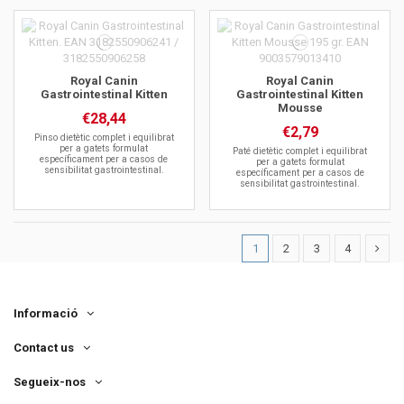
Royal Canin
Royal Canin
Gastrointestinal Kitten
Gastrointestinal Kitten
Mousse
€28,44
€2,79
Pinso dietètic complet i equilibrat
per a gatets formulat
Paté dietètic complet i equilibrat
específicament per a casos de
per a gatets formulat
sensibilitat gastrointestinal.
específicament per a casos de
sensibilitat gastrointestinal.
1
2
3
4
Informació
Contact us
Segueix-nos