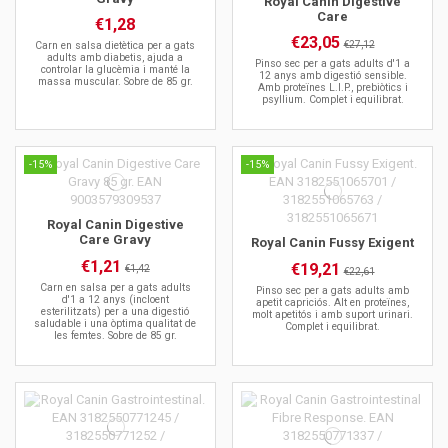
Royal Canin Digestive
Care
€1,28
€23,05
€27,12
Carn en salsa dietètica per a gats
adults amb diabetis, ajuda a
Pinso sec per a gats adults d'1 a
controlar la glucèmia i manté la
12 anys amb digestió sensible.
massa muscular. Sobre de 85 gr.
Amb proteïnes L.I.P., prebiòtics i
psyllium. Complet i equilibrat.
-15%
-15%
Royal Canin Digestive
Care Gravy
Royal Canin Fussy Exigent
€1,21
€19,21
€1,42
€22,61
Carn en salsa per a gats adults
Pinso sec per a gats adults amb
d'1 a 12 anys (incloent
apetit capriciós. Alt en proteïnes,
esterilitzats) per a una digestió
molt apetitós i amb suport urinari.
saludable i una òptima qualitat de
Complet i equilibrat.
les femtes. Sobre de 85 gr.