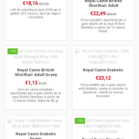
Royal Canin British
€18,16
€21,36
Shorthair Adult
Llet de substitució amb DHA per a
€22,49
gatets (0-2 mesos), fàcil de digerir
€26,46
i dissoldre.
Pinso complet i equilibrat per a
gats adults de la raça British
Shorthair a partir de 12 mesos
d’edat.
-15%
Royal Canin British
Royal Canin Diabetic
Shorthair Adult Gravy
€23,12
€1,12
€1,32
Pinso dietètic per a gats adults
amb diabetis, ajuda a controlar la
Carn en salsa completa i
glucèmia i manté la massa
equilibrada per a gats adults de la
muscular.
raça British Shorthair a partir de
12 mesos d’edat. Sobre de 85 gr.
-15%
Royal Canin Diabetic
Gravy