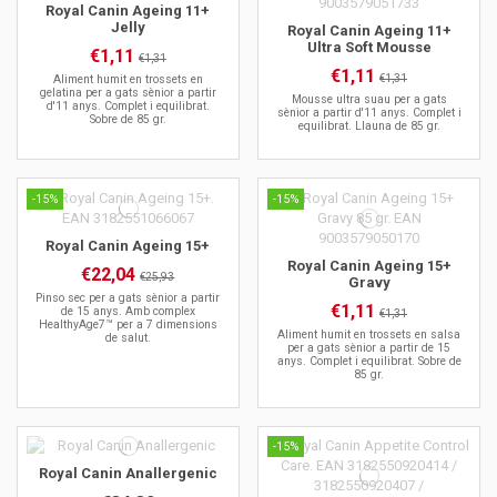
Royal Canin Ageing 11+
Jelly
Royal Canin Ageing 11+
Ultra Soft Mousse
€1,11
€1,31
€1,11
€1,31
Aliment humit en trossets en
gelatina per a gats sènior a partir
Mousse ultra suau per a gats
d'11 anys. Complet i equilibrat.
sènior a partir d'11 anys. Complet i
Sobre de 85 gr.
equilibrat. Llauna de 85 gr.
-15%
-15%
Royal Canin Ageing 15+
Royal Canin Ageing 15+
€22,04
€25,93
Gravy
Pinso sec per a gats sènior a partir
€1,11
de 15 anys. Amb complex
€1,31
HealthyAge7™ per a 7 dimensions
Aliment humit en trossets en salsa
de salut.
per a gats sènior a partir de 15
anys. Complet i equilibrat. Sobre de
85 gr.
-15%
Royal Canin Anallergenic