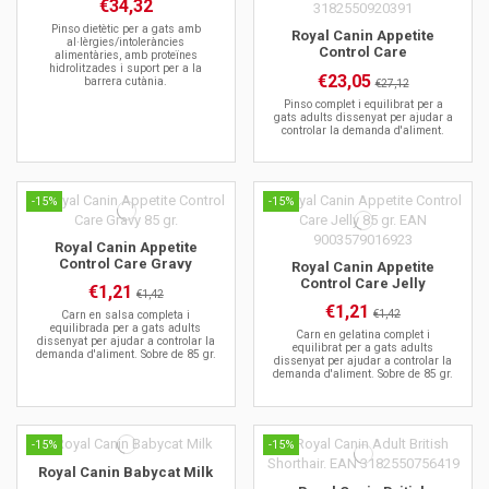
€34,32
Pinso dietètic per a gats amb
Royal Canin Appetite
al·lèrgies/intoleràncies
Control Care
alimentàries, amb proteïnes
hidrolitzades i suport per a la
€23,05
barrera cutània.
€27,12
Pinso complet i equilibrat per a
gats adults dissenyat per ajudar a
controlar la demanda d'aliment.
-15%
-15%
Royal Canin Appetite
Control Care Gravy
Royal Canin Appetite
Control Care Jelly
€1,21
€1,42
€1,21
€1,42
Carn en salsa completa i
equilibrada per a gats adults
Carn en gelatina complet i
dissenyat per ajudar a controlar la
equilibrat per a gats adults
demanda d'aliment. Sobre de 85 gr.
dissenyat per ajudar a controlar la
demanda d'aliment. Sobre de 85 gr.
-15%
-15%
Royal Canin Babycat Milk