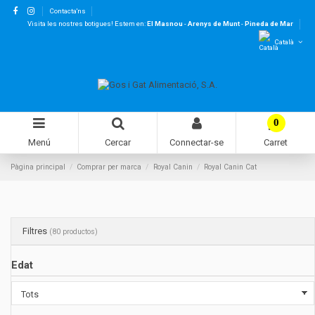
Contacta'ns
Visita les nostres botigues! Estem en:
El Masnou
-
Arenys de Munt
-
Pineda de Mar
Català
0
Menú
Cercar
Connectar-se
Carret
Pàgina principal
Comprar per marca
Royal Canin
Royal Canin Cat
Filtres
(80 productos)
Edat