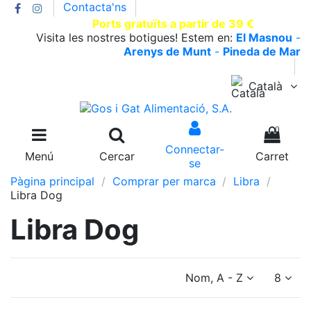
Contacta'ns
T.930002663 |
Ports gratuïts a partir de 39 €
Visita les nostres botigues! Estem en:
El Masnou
-
Arenys de Munt
-
Pineda de Mar
Català
0
Connectar-
Menú
Cercar
Carret
se
Pàgina principal
Comprar per marca
Libra
Libra Dog
Libra Dog
Nom, A - Z
8