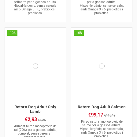
pollastre per a gossos adults.
per a gossos adults.
Hipoal·lergènic, sense cereals,
Hipoal·lergènic, sense cereals,
amb Omega 3 i 6, prebiòtics i
amb Omega 3 i 6, prebiòtics i
probiòtics.
probiòtics.
-10%
-10%
Retorn Dog Adult Only
Retorn Dog Adult Salmon
Lamb
€99,17
€110,19
€2,93
€3,25
Pinso natural monoproteic de
salmó per a gossos adults.
Aliment humit monoproteic de
Hipoal·lergènic, sense cereals,
xai (70%) per a gossos adults,
amb Omega 3 i 6, prebiòtics i
complet, sense cereals i
probiòtics.