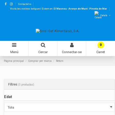
Contacta'ns
Visita les nostres botigues! Estem en:
El Masnou
-
Arenys de Munt
-
Pineda de Mar
Català
0
Menú
Cercar
Connectar-se
Carret
Pàgina principal
Comprar per marca
Retorn
Filtres
(3 productos)
Edat