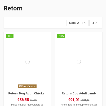
Retorn
Nom, A - Z
4
-10%
-10%
Fora d'estoc
Retorn Dog Adult Chicken
Retorn Dog Adult Lamb
€86,58
€91,01
€96,20
€101,12
Pinso natural monoproteic de
Pinso natural monoproteic de xai