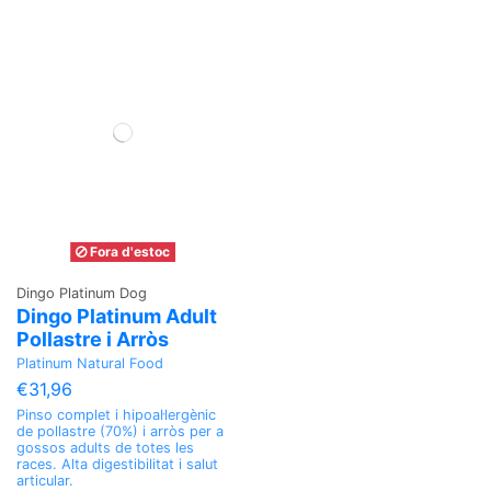
Fora d'estoc
Dingo Platinum Dog
Dingo Platinum Adult
Pollastre i Arròs
Platinum Natural Food
€31,96
Pinso complet i hipoal·lergènic
de pollastre (70%) i arròs per a
gossos adults de totes les
races. Alta digestibilitat i salut
articular.