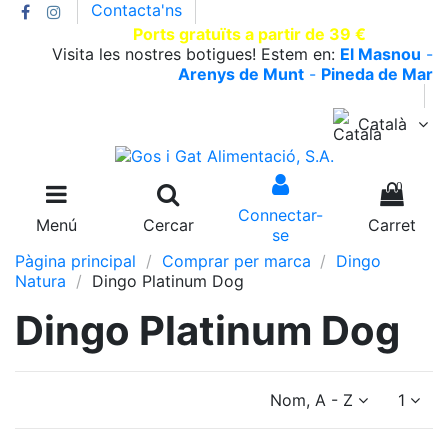
Contacta'ns
T.930002663 |
Ports gratuïts a partir de 39 €
Visita les nostres botigues! Estem en:
El Masnou
-
Arenys de Munt
-
Pineda de Mar
Català
0
Connectar-
Menú
Cercar
Carret
se
Pàgina principal
Comprar per marca
Dingo
Natura
Dingo Platinum Dog
Dingo Platinum Dog
Nom, A - Z
1