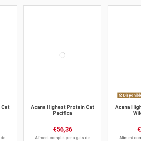
Disponible
 Cat
Acana Highest Protein Cat
Acana High
Pacifica
Wil
€56,36
€
 de
Aliment complet per a gats de
Aliment com