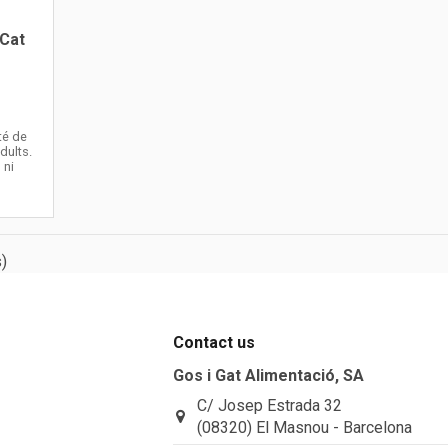
Cat
té de
dults.
 ni
)
Contact us
Gos i Gat Alimentació, SA
C/ Josep Estrada 32
(08320) El Masnou - Barcelona