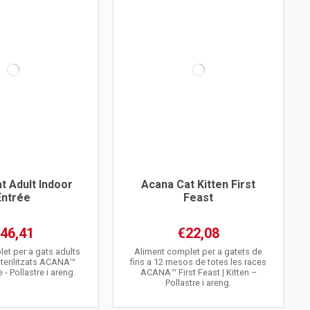
t Adult Indoor
Acana Cat Kitten First
Entrée
Feast
46,41
€22,08
et per a gats adults
Aliment complet per a gatets de
esterilitzats ACANA™
fins a 12 mesos de totes les races
 - Pollastre i areng.
ACANA™ First Feast | Kitten –
Pollastre i areng.