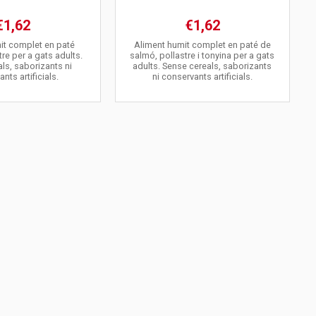
€1,62
€1,62
it complet en paté
Aliment humit complet en paté de
tre per a gats adults.
salmó, pollastre i tonyina per a gats
ls, saborizants ni
adults. Sense cereals, saborizants
nts artificials.
ni conservants artificials.