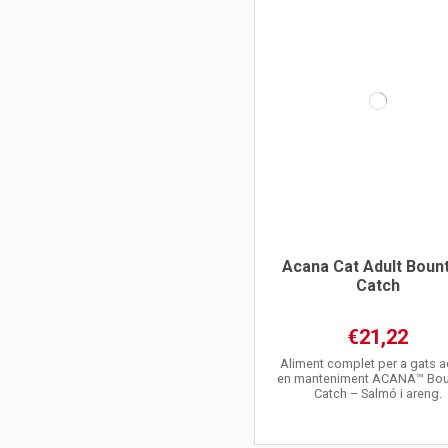
Acana Cat Adult Bount
Catch
€21,22
Aliment complet per a gats a
en manteniment ACANA™ Boun
Catch – Salmó i areng.