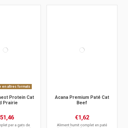
 en altres formats
est Protein Cat
Acana Premium Paté Cat
d Prairie
Beef
51,46
€1,62
plet per a gats de
Aliment humit complet en paté