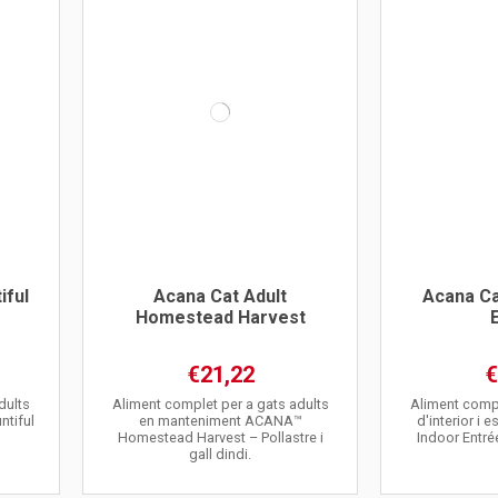
iful
Acana Cat Adult
Acana Ca
Homestead Harvest
€21,22
€
dults
Aliment complet per a gats adults
Aliment compl
tiful
en manteniment ACANA™
d'interior i 
Homestead Harvest – Pollastre i
Indoor Entrée
gall dindi.