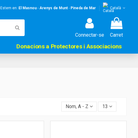
! Estem en:
El Masnou
-
Arenys de Munt
-
Pineda de Mar
Català
Connectar-se
Carret
Donacions a Protectores i Associacions
Nom, A - Z
13