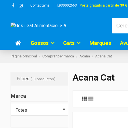
Contacta'ns
T.930002663 |
Ports gratuïts a partir de 39 €
Gossos
Gats
Marques
Av
Pàgina principal
Comprar per marca
Acana
Acana Cat
Acana Cat
Filtres
(13 productos)
Marca