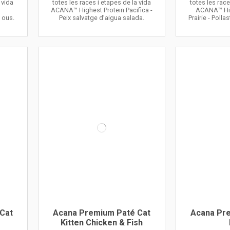
 vida
totes les races i etapes de la vida
totes les race
n
ACANA™ Highest Protein Pacifica -
ACANA™ Hig
i ous.
Peix salvatge d’aigua salada.
Prairie - Pollas
Cat
Acana Premium Paté Cat
Acana Pr
Kitten Chicken & Fish