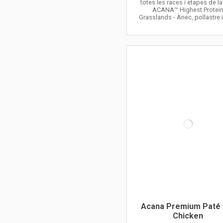
totes les races i etapes de la
ACANA™ Highest Protei
Grasslands - Ànec, pollastre 
Acana Premium Paté 
Chicken