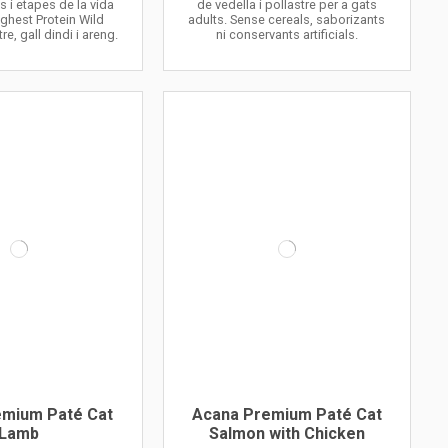
s i etapes de la vida
de vedella i pollastre per a gats
hest Protein Wild
adults. Sense cereals, saborizants
tre, gall dindi i areng.
ni conservants artificials.
emium Paté Cat
Acana Premium Paté Cat
Lamb
Salmon with Chicken