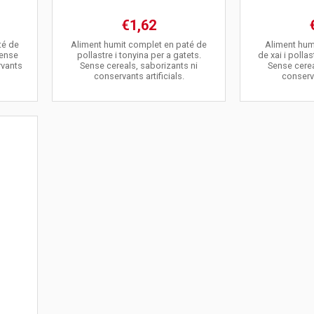
€1,62
té de
Aliment humit complet en paté de
Aliment hum
Sense
pollastre i tonyina per a gatets.
de xai i pollas
rvants
Sense cereals, saborizants ni
Sense cerea
conservants artificials.
conserva