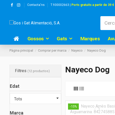
Contacta'ns
T.930002663 |
Ports gratuïts a partir de 39 €
Gossos
Gats
Marques
Av
Pàgina principal
Comprar per marca
Nayeco
Nayeco Dog
Nayeco Dog
Filtres
(12 productos)
Edat
-15%
Marca