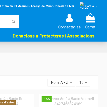
! Estem en:
El Masnou
-
Arenys de Munt
-
Pineda de Mar
Català
Connectar-se
Carret
Donacions a Protectores i Associacions
Nom, A - Z
15
-15%
ra d'estoc