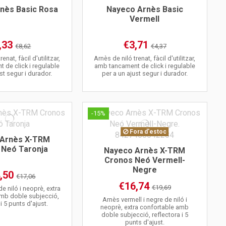
nès Basic Rosa
Nayeco Arnès Basic
Vermell
,33
€3,71
€8,62
€4,37
enat, fàcil d'utilitzar,
Arnès de niló trenat, fàcil d'utilitzar,
 de click i regulable
amb tancament de click i regulable
st segur i durador.
per a un ajust segur i durador.
-15%
Fora d'estoc
 Arnès X-TRM
 Neó Taronja
Nayeco Arnès X-TRM
Cronos Neó Vermell-
Negre
,50
€17,06
€16,74
€19,69
e niló i neoprè, extra
mb doble subjecció,
Arnès vermell i negre de niló i
 i 5 punts d'ajust.
neoprè, extra confortable amb
doble subjecció, reflectora i 5
punts d'ajust.