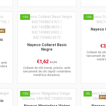
-15%
-15%
Nayeco C
mats
ic
Nayeco Collaret Basic
€3
Negre
Collaret de nil
tancament de c
metàl·
€1,62
€1,91
c, amb
andera
Collaret de niló trenat, pràctic, amb
tancament de clic ràpid i volandera
metàl·lica duradora.
-15%
-5%
Fo
ic
Nayeco Menjadora Viatge
Nayeco 