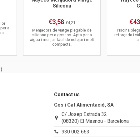
Silicona
G
€3,58
€43
€4,21
olor
per a
Menjadora de viatge plegable de
Piscina pleg
ra.
silicona per a gossos. Apta per a
reforçada i và
aigua i menjar, fàcil de netejar i molt
a
compacta.
)
Contact us
Gos i Gat Alimentació, SA
C/ Josep Estrada 32
(08320) El Masnou - Barcelona
930 002 663