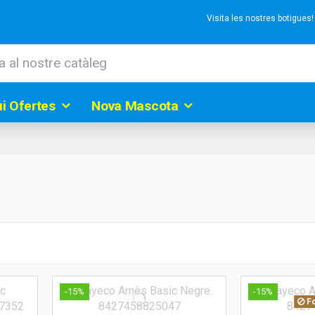
Visita les nostres botigues
ui Ofertes
Nova Mascota
-15%
-15%
Fo