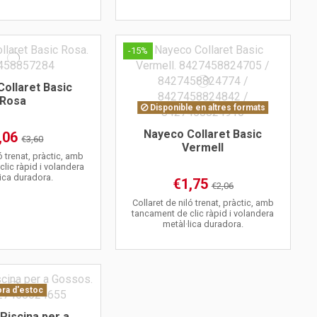
-15%
ollaret Basic
Rosa
Disponible en altres formats
Nayeco Collaret Basic
,06
€3,60
Vermell
ó trenat, pràctic, amb
lic ràpid i volandera
lica duradora.
€1,75
€2,06
Collaret de niló trenat, pràctic, amb
tancament de clic ràpid i volandera
metàl·lica duradora.
ra d'estoc
Piscina per a