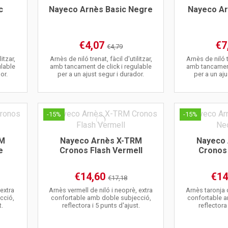
c
Nayeco Arnès Basic Negre
Nayeco Ar
€4,07
€7
€4,79
litzar,
Arnès de niló trenat, fàcil d'utilitzar,
Arnès de niló tr
ulable
amb tancament de click i regulable
amb tancament
or.
per a un ajust segur i durador.
per a un aju
-15%
-15%
RM
Nayeco Arnès X-TRM
Nayeco
e
Cronos Flash Vermell
Cronos
€14,60
€14
€17,18
extra
Arnès vermell de niló i neoprè, extra
Arnès taronja d
cció,
confortable amb doble subjecció,
confortable a
t.
reflectora i 5 punts d'ajust.
reflectora