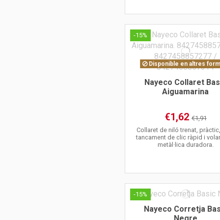
-15%
Disponible en altres for
Nayeco Collaret Bas
Aiguamarina
€1,62
€1,91
Collaret de niló trenat, pràcti
tancament de clic ràpid i vol
metàl·lica duradora.
-15%
Nayeco Corretja Bas
Negre