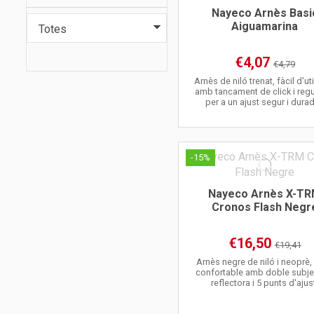
Nayeco Arnès Basi
Aiguamarina
€4,07
€4,79
Arnès de niló trenat, fàcil d'uti
amb tancament de click i reg
per a un ajust segur i durad
-15%
Nayeco Arnès X-T
Cronos Flash Negr
€16,50
€19,41
Arnès negre de niló i neoprè, 
confortable amb doble subje
reflectora i 5 punts d'ajus