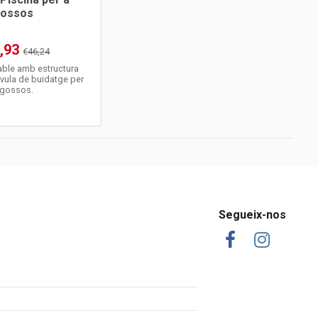
ossos
,93
€46,24
able amb estructura
lvula de buidatge per
 gossos.
Segueix-nos