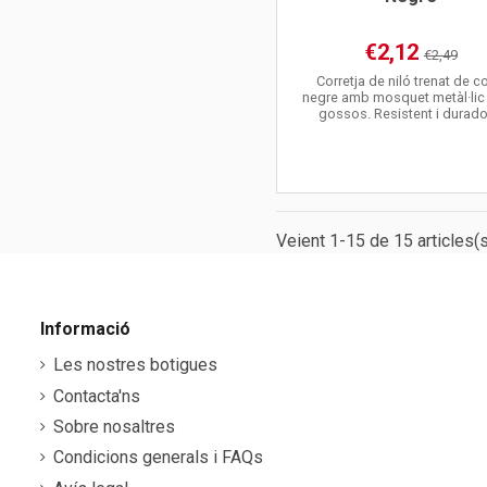
€2,12
€2,49
Corretja de niló trenat de c
negre amb mosquet metàl·lic 
gossos. Resistent i durado
Veient 1-15 de 15 articles(s
Informació
Les nostres botigues
Contacta'ns
Sobre nosaltres
Condicions generals i FAQs