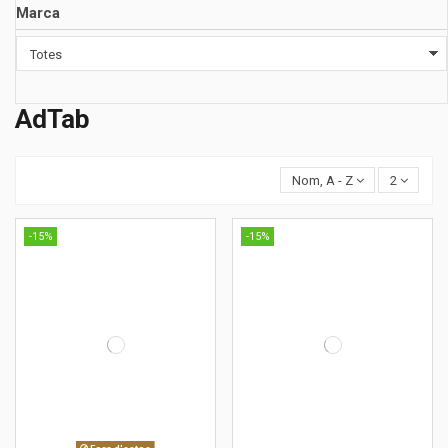
Marca
AdTab
Nom, A - Z
2
-15%
-15%