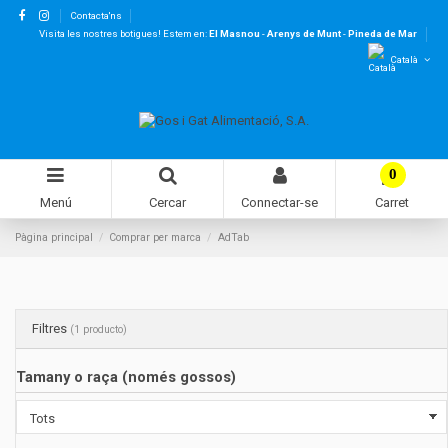
Contacta'ns
Visita les nostres botigues! Estem en:
El Masnou
-
Arenys de Munt
-
Pineda de Mar
Català
0
Menú
Cercar
Connectar-se
Carret
Pàgina principal
Comprar per marca
AdTab
Filtres
(1 producto)
Tamany o raça (només gossos)