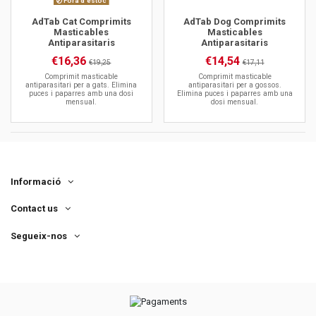
Fora d'estoc
AdTab Cat Comprimits
AdTab Dog Comprimits
Masticables
Masticables
Antiparasitaris
Antiparasitaris
€16,36
€14,54
€19,25
€17,11
Comprimit masticable
Comprimit masticable
antiparasitari per a gats. Elimina
antiparasitari per a gossos.
puces i paparres amb una dosi
Elimina puces i paparres amb una
mensual.
dosi mensual.
Informació
Contact us
Segueix-nos