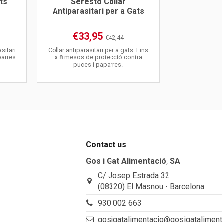
ts
Seresto Collar
Antiparasitari per a Gats
€33,95
€42,44
sitari
Collar antiparasitari per a gats. Fins
parres
a 8 mesos de protecció contra
puces i paparres.
Contact us
Gos i Gat Alimentació, SA
C/ Josep Estrada 32
(08320) El Masnou - Barcelona
930 002 663
gosigatalimentacio@gosigatalimen