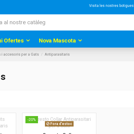
Visita les nostres botigue
ui Ofertes
Nova Mascota
 i accesoris per a Gats
Antiparasitaris
is
-20%
Fora d'estoc