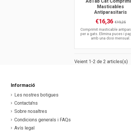
AdTab Cat Comprimi
Masticables
Antiparasitaris
€16,36
€19,25
Comprimit masticable antipara
per a gats. Elimina puces i pa
amb una dosi mensual.
Veient 1-2 de 2 articles(s)
Informació
Les nostres botigues
Contacta'ns
Sobre nosaltres
Condicions generals i FAQs
Avís legal