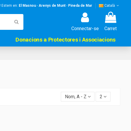
s! Estem en:
El Masnou
-
Arenys de Munt
-
Pineda de Mar
Català
Connectar-se
Carret
Donacions a Protectores i Associacions
Nom, A - Z
2