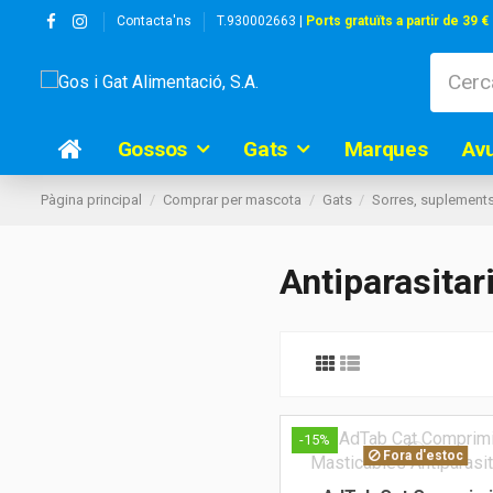
Contacta'ns
T.930002663 |
Ports gratuïts a partir de 39 €
Gossos
Gats
Marques
Av
Pàgina principal
Comprar per mascota
Gats
Sorres, suplements
Antiparasitar
-15%
Fora d'estoc