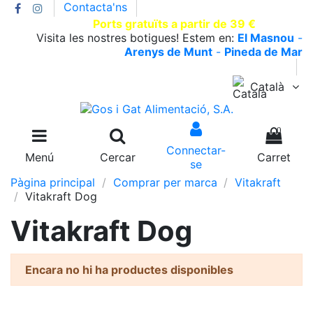
Contacta'ns
T.930002663 |
Ports gratuïts a partir de 39 €
Visita les nostres botigues! Estem en:
El Masnou
-
Arenys de Munt
-
Pineda de Mar
Català
0
Connectar-
Menú
Cercar
Carret
se
Pàgina principal
Comprar per marca
Vitakraft
Vitakraft Dog
Vitakraft Dog
Encara no hi ha productes disponibles