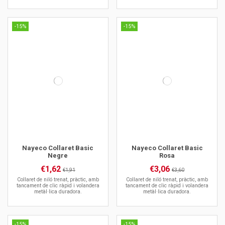
-15%
-15%
Nayeco Collaret Basic
Nayeco Collaret Basic
Negre
Rosa
€1,62
€3,06
€1,91
€3,60
Collaret de niló trenat, pràctic, amb
Collaret de niló trenat, pràctic, amb
tancament de clic ràpid i volandera
tancament de clic ràpid i volandera
metàl·lica duradora.
metàl·lica duradora.
-15%
-15%