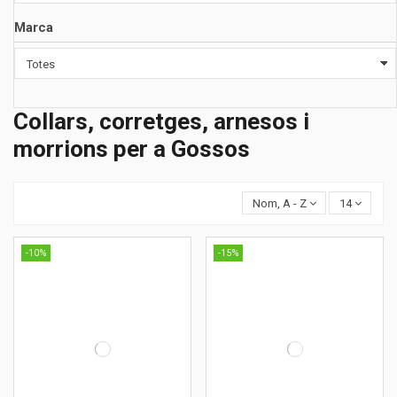
Marca
Collars, corretges, arnesos i
morrions per a Gossos
Nom, A - Z
14
-10%
-15%