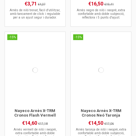
€3,71
€16,50
€4,37
€19,41
Arnès de niló trenat, fàcil d'utilitzar,
Arnès negre de niló i neoprè, extra
amb tancament de click i regulable
confortable amb doble subjecció,
per a un ajust segur i durador.
reflectora i 5 punts d'ajust.
-15%
-15%
Nayeco Arnès X-TRM
Nayeco Arnès X-TRM
Cronos Flash Vermell
Cronos Neó Taronja
€14,60
€14,50
€17,18
€17,06
Arnès vermell de niló i neoprè,
Arnès taronja de niló i neoprè, extra
extra confortable amb doble
confortable amb doble subjecció,