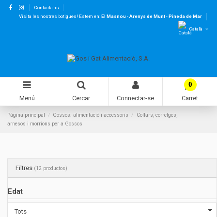
Contacta'ns
Visita les nostres botigues! Estem en:
El Masnou
-
Arenys de Munt
-
Pineda de Mar
Català
0
Menú
Cercar
Connectar-se
Carret
Pàgina principal
Gossos: alimentació i accessoris
Collars, corretges,
arnesos i morrions per a Gossos
Filtres
(12 productos)
Edat