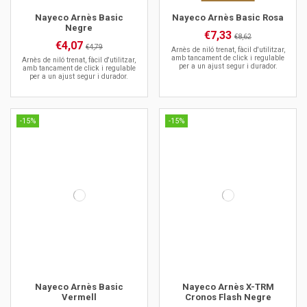
Nayeco Arnès Basic
Nayeco Arnès Basic Rosa
Negre
€7,33
€8,62
€4,07
€4,79
Arnès de niló trenat, fàcil d'utilitzar,
amb tancament de click i regulable
Arnès de niló trenat, fàcil d'utilitzar,
per a un ajust segur i durador.
amb tancament de click i regulable
per a un ajust segur i durador.
-15%
-15%
Nayeco Arnès Basic
Nayeco Arnès X-TRM
Vermell
Cronos Flash Negre