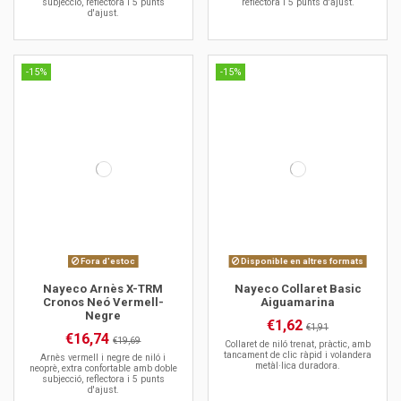
subjecció, reflectora i 5 punts
reflectora i 5 punts d'ajust.
d'ajust.
-15%
-15%
Fora d'estoc
Disponible en altres formats
Nayeco Arnès X-TRM
Nayeco Collaret Basic
Cronos Neó Vermell-
Aiguamarina
Negre
€1,62
€1,91
€16,74
€19,69
Collaret de niló trenat, pràctic, amb
tancament de clic ràpid i volandera
Arnès vermell i negre de niló i
metàl·lica duradora.
neoprè, extra confortable amb doble
subjecció, reflectora i 5 punts
d'ajust.