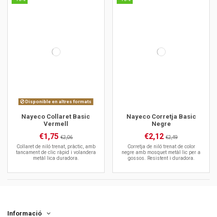
Disponible en altres formats
Nayeco Collaret Basic
Nayeco Corretja Basic
Vermell
Negre
€1,75
€2,12
€2,06
€2,49
Collaret de niló trenat, pràctic, amb
Corretja de niló trenat de color
tancament de clic ràpid i volandera
negre amb mosquet metàl·lic per a
metàl·lica duradora.
gossos. Resistent i duradora.
Informació