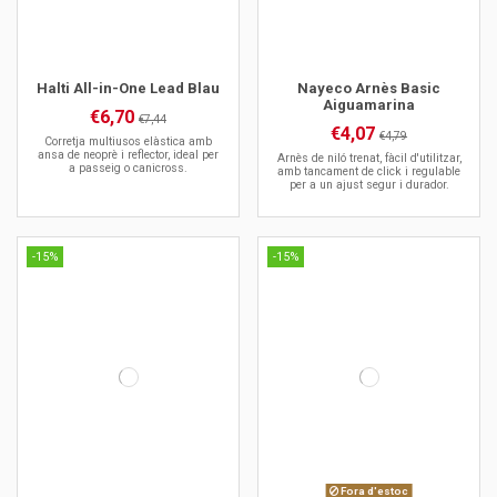
Halti All-in-One Lead Blau
Nayeco Arnès Basic
Aiguamarina
€6,70
€7,44
€4,07
€4,79
Corretja multiusos elàstica amb
ansa de neoprè i reflector, ideal per
Arnès de niló trenat, fàcil d'utilitzar,
a passeig o canicross.
amb tancament de click i regulable
per a un ajust segur i durador.
-15%
-15%
Fora d'estoc