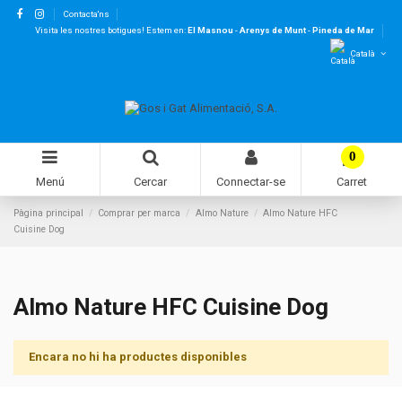
Contacta'ns
Visita les nostres botigues! Estem en:
El Masnou
-
Arenys de Munt
-
Pineda de Mar
Català
0
Menú
Cercar
Connectar-se
Carret
Pàgina principal
Comprar per marca
Almo Nature
Almo Nature HFC
Cuisine Dog
Almo Nature HFC Cuisine Dog
Encara no hi ha productes disponibles