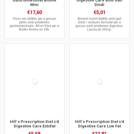
Gastrointestinal Biome
Digestive Care amb Gall
Mini
Dindi
€17,60
€5,01
Pinso sec dietètic per a gossos
Aliment humit dietètic amb gall
petits amb problemes
dindi i verdures formulat per a
gastrointestinals. Alt en fibra per a
gossos amb problemes digestius.
femtes fermes en 24h.
Llauna de 360 gr.
Hill`s Prescription Diet i/d
Hill`s Prescription Diet i/d
Digestive Care Estofat
Digestive Care Low Fat
€5,58
€22,81