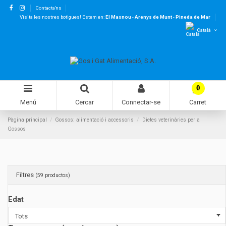
Contacta'ns
Visita les nostres botigues! Estem en:
El Masnou
-
Arenys de Munt
-
Pineda de Mar
Català
0
Menú
Cercar
Connectar-se
Carret
Pàgina principal
Gossos: alimentació i accessoris
Dietes veterinàries per a
Gossos
Filtres
(59 productos)
Edat