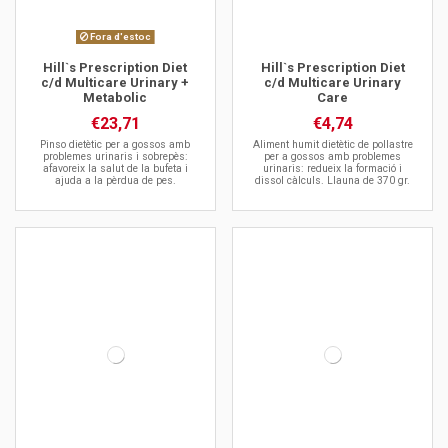
Fora d'estoc
Hill`s Prescription Diet
Hill`s Prescription Diet
c/d Multicare Urinary +
c/d Multicare Urinary
Metabolic
Care
€23,71
€4,74
Pinso dietètic per a gossos amb
Aliment humit dietètic de pollastre
problemes urinaris i sobrepès:
per a gossos amb problemes
afavoreix la salut de la bufeta i
urinaris: redueix la formació i
ajuda a la pèrdua de pes.
dissol càlculs. Llauna de 370 gr.