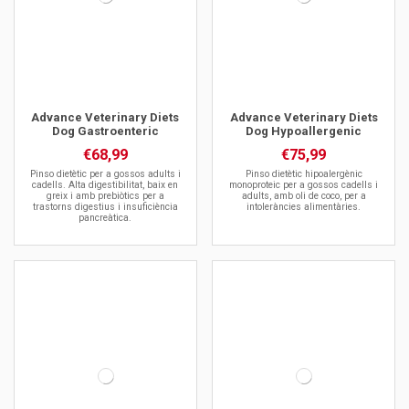
Advance Veterinary Diets
Advance Veterinary Diets
Dog Gastroenteric
Dog Hypoallergenic
€68,99
€75,99
Pinso dietètic per a gossos adults i
Pinso dietètic hipoalergènic
cadells. Alta digestibilitat, baix en
monoproteic per a gossos cadells i
greix i amb prebiòtics per a
adults, amb oli de coco, per a
trastorns digestius i insuficiència
intoleràncies alimentàries.
pancreàtica.