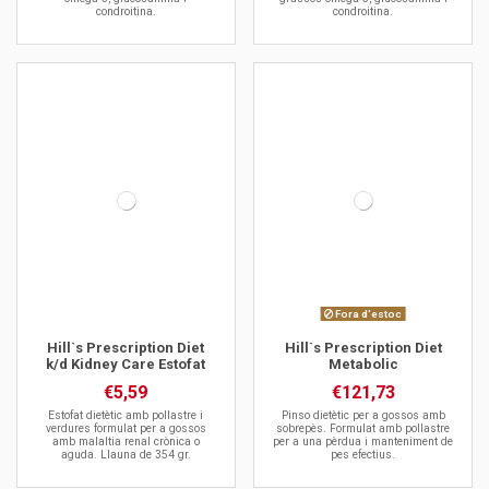
condroitina.
condroitina.
Fora d'estoc
Hill`s Prescription Diet
Hill`s Prescription Diet
k/d Kidney Care Estofat
Metabolic
€5,59
€121,73
Estofat dietètic amb pollastre i
Pinso dietètic per a gossos amb
verdures formulat per a gossos
sobrepès. Formulat amb pollastre
amb malaltia renal crònica o
per a una pèrdua i manteniment de
aguda. Llauna de 354 gr.
pes efectius.