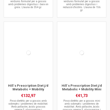
verdures formulat per a gossos
verdures formulat per a gossos
amb problemes digestius i baix en
amb problemes digestius i
greix. Llauna de 354 gr.
reducció d'estrès. Llauna de 156
gr.
Hill`s Prescription Diet j/d
Hill`s Prescription Diet j/d
Metabolic + Mobility
Metabolic + Mobility Mini
€132,97
€41,73
Pinso dietètic per a gossos amb
Pinso dietètic per a gossos mini
sobrepès i problemes de mobilitat.
amb sobrepès i problemes de
Amb pollastre, àcids grassos
mobilitat. Amb pollastre, àcids
omega-3, glucosamina i
grassos omega-3, glucosamina i