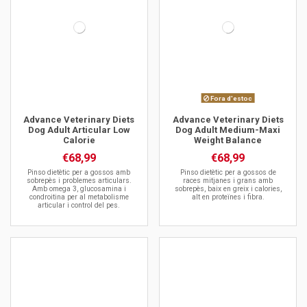
Fora d'estoc
Advance Veterinary Diets
Advance Veterinary Diets
Dog Adult Articular Low
Dog Adult Medium-Maxi
Calorie
Weight Balance
€68,99
€68,99
Pinso dietètic per a gossos amb
Pinso dietètic per a gossos de
sobrepès i problemes articulars.
races mitjanes i grans amb
Amb omega 3, glucosamina i
sobrepès, baix en greix i calories,
condroitina per al metabolisme
alt en proteïnes i fibra.
articular i control del pes.