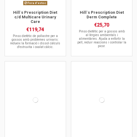
Fora d'estoc
Hill`s Prescription Diet
Hill`s Prescription Diet
c/d Multicare Urinary
Derm Complete
Care
€25,70
€119,74
Pinso dietètic per a gossos amb
al·lèrgies ambientals i
Pinso dietètic de pollastre per a
alimentàries. Ajuda a enfortir la
gossos amb problemes urinaris:
pell, reduir reaccions i controlar la
redueix la formació i dissol càlculs
picor.
d'estruvita i oxalat càlcic.