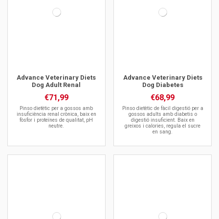
Advance Veterinary Diets
Advance Veterinary Diets
Dog Adult Renal
Dog Diabetes
€71,99
€68,99
Pinso dietètic per a gossos amb
Pinso dietètic de fàcil digestió per a
insuficiència renal crònica, baix en
gossos adults amb diabetis o
fòsfor i proteïnes de qualitat, pH
digestió insuficient. Baix en
neutre.
greixos i calories, regula el sucre
en sang.