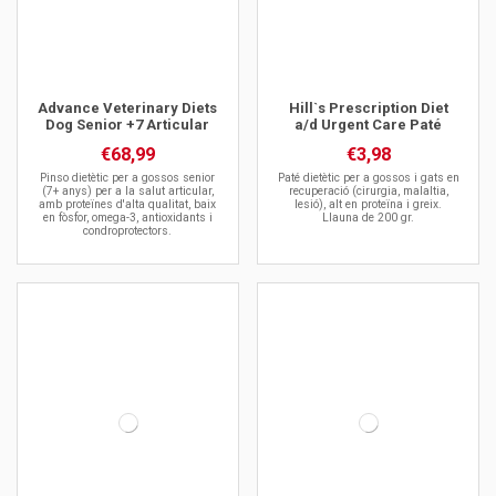
Advance Veterinary Diets
Hill`s Prescription Diet
Dog Senior +7 Articular
a/d Urgent Care Paté
€68,99
€3,98
Pinso dietètic per a gossos senior
Paté dietètic per a gossos i gats en
(7+ anys) per a la salut articular,
recuperació (cirurgia, malaltia,
amb proteïnes d'alta qualitat, baix
lesió), alt en proteïna i greix.
en fòsfor, omega-3, antioxidants i
Llauna de 200 gr.
condroprotectors.