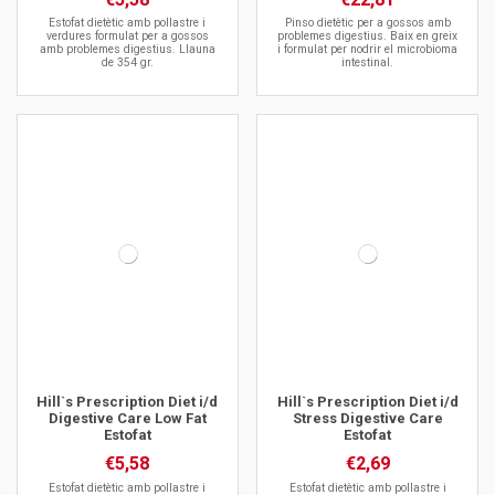
Estofat dietètic amb pollastre i
Pinso dietètic per a gossos amb
verdures formulat per a gossos
problemes digestius. Baix en greix
amb problemes digestius. Llauna
i formulat per nodrir el microbioma
de 354 gr.
intestinal.
Hill`s Prescription Diet i/d
Hill`s Prescription Diet i/d
Digestive Care Low Fat
Stress Digestive Care
Estofat
Estofat
€5,58
€2,69
Estofat dietètic amb pollastre i
Estofat dietètic amb pollastre i