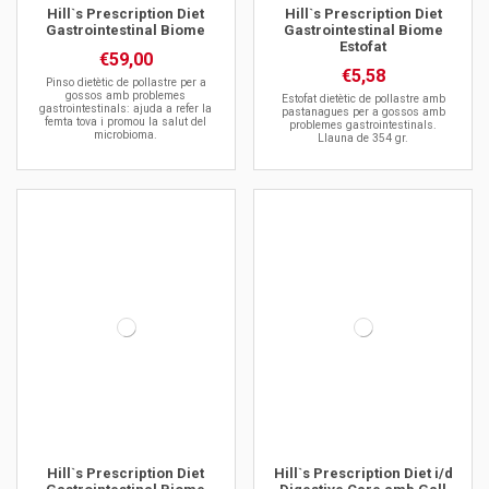
Hill`s Prescription Diet
Hill`s Prescription Diet
Gastrointestinal Biome
Gastrointestinal Biome
Estofat
€59,00
€5,58
Pinso dietètic de pollastre per a
gossos amb problemes
Estofat dietètic de pollastre amb
gastrointestinals: ajuda a refer la
pastanagues per a gossos amb
femta tova i promou la salut del
problemes gastrointestinals.
microbioma.
Llauna de 354 gr.
Hill`s Prescription Diet
Hill`s Prescription Diet i/d