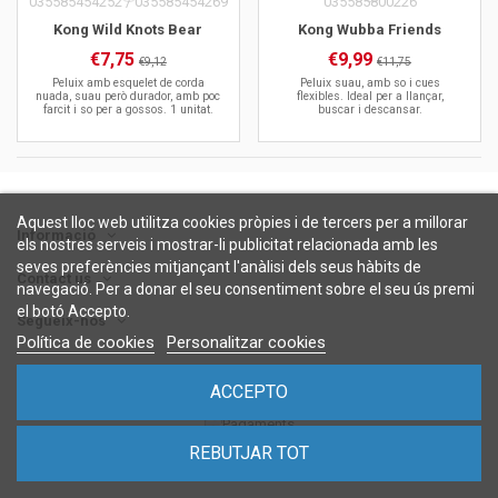
Kong Wild Knots Bear
Kong Wubba Friends
€7,75
€9,99
€9,12
€11,75
Peluix amb esquelet de corda
Peluix suau, amb so i cues
nuada, suau però durador, amb poc
flexibles. Ideal per a llançar,
farcit i so per a gossos. 1 unitat.
buscar i descansar.
Aquest lloc web utilitza cookies pròpies i de tercers per a millorar
Informació
els nostres serveis i mostrar-li publicitat relacionada amb les
seves preferències mitjançant l'anàlisi dels seus hàbits de
Contact us
navegació. Per a donar el seu consentiment sobre el seu ús premi
el botó Accepto.
Segueix-nos
Política de cookies
Personalitzar cookies
ACCEPTO
REBUTJAR TOT
©
2026 Gos i Gat Alimentació, SA -
Agència web