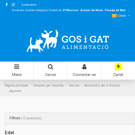
Contacta'ns
Visita les nostres botigues! Estem en:
El Masnou
-
Arenys de Munt
-
Pineda de Mar
Català
0
Menú
Cercar
Connectar-se
Carret
Pàgina principal
Comprar per mascota
Gossos
Accessoris per a Gossos
Joguines
Filtres
(10 productos)
Edat