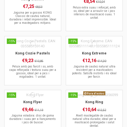
€8,54
€10,04
€7,25
€8,53
Peluix extra suau i reforçat, amb
so, ideal per a arraulir-se i jocs
Joguina per a gossos KONG
interiors de masticació suau. 1
Classic de cautxú natural,
unitat.
duradora i rebot imprevisible. Ideal
per a mastegadors mitjans.
-15%
-15%
Kong Cozie Pastels
Kong Extreme
€9,23
€12,16
€10,85
€14,30
Peluix amb poc farcit i so, amb
Joguina de cautxú natural ultra
capa reforçada i textura suau per a
resistent per a masticadors
gossos, ideal per a jocs i
potents. Satisfà instints i és ideal
migdiades. 1 unitat.
per farcir.
Fora d'estoc
-15%
-15%
Kong Flyer
Kong Ring
€9,46
€10,64
€11,13
€12,52
Joguina voladora: disc de goma
Anell mastegable de cautxú
duradora i suau per a llançaments
natural ultra durador, ideal per a
i jocs de buscar.
masticació prolongada i salut
dental.