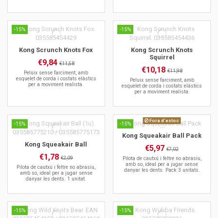
-15%
-15%
Kong Scrunch Knots Fox
Kong Scrunch Knots
Squirrel
€9,84
€11,58
€10,18
€11,98
Peluix sense farciment, amb
esquelet de corda i costats elàstics
Peluix sense farciment, amb
per a moviment realista.
esquelet de corda i costats elàstics
per a moviment realista.
Fora d'estoc
-15%
-15%
Kong Squeakair Ball Pack
Kong Squeakair Ball
€5,97
€7,02
€1,78
€2,09
Pilota de cautxú i feltre no abrasiu,
amb so, ideal per a jugar sense
Pilota de cautxú i feltre no abrasiu,
danyar les dents. Pack 3 unitats.
amb so, ideal per a jugar sense
danyar les dents. 1 unitat.
-15%
-15%