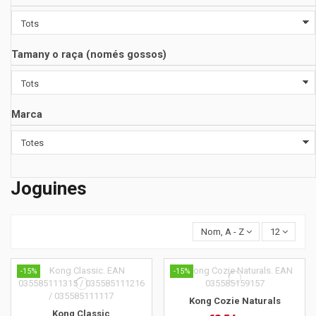
Tamany o raça (només gossos)
Marca
Joguines
Nom, A - Z
12
-15%
-15%
Kong Cozie Naturals
Kong Classic