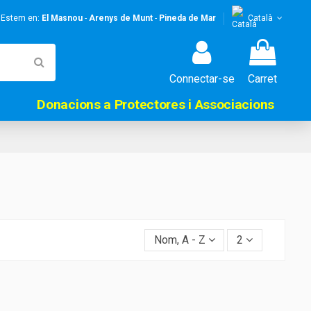
! Estem en:
El Masnou
-
Arenys de Munt
-
Pineda de Mar
Català
Connectar-se
Carret
Donacions a Protectores i Associacions
Nom, A - Z
2