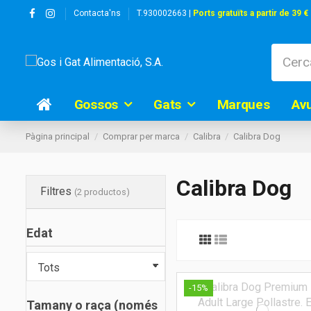
Contacta'ns
T.930002663 |
Ports gratuïts a partir de 39 €
Gossos
Gats
Marques
Av
Pàgina principal
Comprar per marca
Calibra
Calibra Dog
Calibra Dog
Filtres
(2 productos)
Edat
-15%
Tamany o raça (només