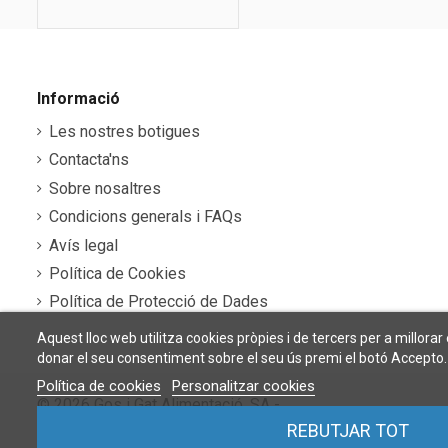
Informació
Les nostres botigues
Contacta'ns
Sobre nosaltres
Condicions generals i FAQs
Avís legal
Política de Cookies
Política de Protecció de Dades
Aquest lloc web utilitza cookies pròpies i de tercers per a millorar
donar el seu consentiment sobre el seu ús premi el botó Accepto.
Política de cookies
Personalitzar cookies
©
2026 Gos i Gat Alimentació, SA -
Agència web
REBUTJAR TOT