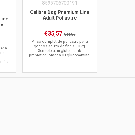
Calibra Dog Premium Line
Adult Pollastre
Line
re
€35,57
€41,85
Pinso complet de pollastre per a
gossos adults de fins a 30 kg.
er a
Sense blat ni gluten, amb
ns.
prebiòtics, omega-3 i glucosamina.
b
amina.