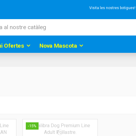
Visita les nostres botigues
ui Ofertes
Nova Mascota
-15%