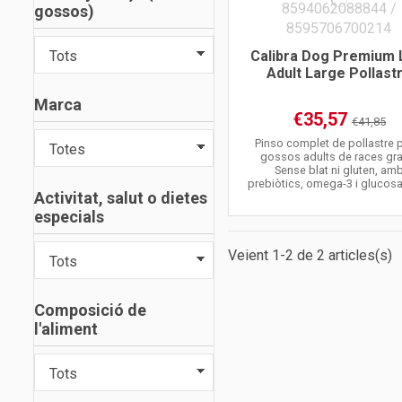
gossos)
Calibra Dog Premium 
Adult Large Pollast
Marca
€35,57
€41,85
Pinso complet de pollastre p
gossos adults de races gra
Sense blat ni gluten, am
prebiòtics, omega-3 i glucos
Activitat, salut o dietes
especials
Veient 1-2 de 2 articles(s)
Composició de
l'aliment