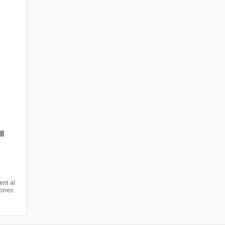
l
nt al
zones.