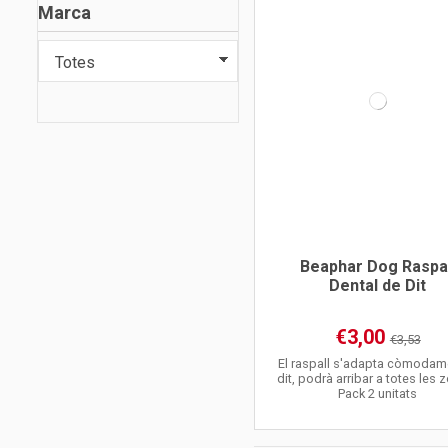
Marca
Beaphar Dog Raspal
Dental de Dit
€3,00
€3,53
El raspall s'adapta còmodame
dit, podrà arribar a totes les 
Pack 2 unitats