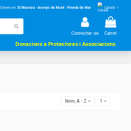
! Estem en:
El Masnou
-
Arenys de Munt
-
Pineda de Mar
Català
Connectar-se
Carret
Donacions a Protectores i Associacions
Nom, A - Z
1