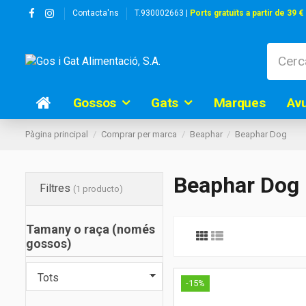
Contacta'ns
T.930002663 |
Ports gratuïts a partir de 39 €
Gossos
Gats
Marques
Av
Pàgina principal
Comprar per marca
Beaphar
Beaphar Dog
Beaphar Dog
Filtres
(1 producto)
Tamany o raça (només
gossos)
-15%