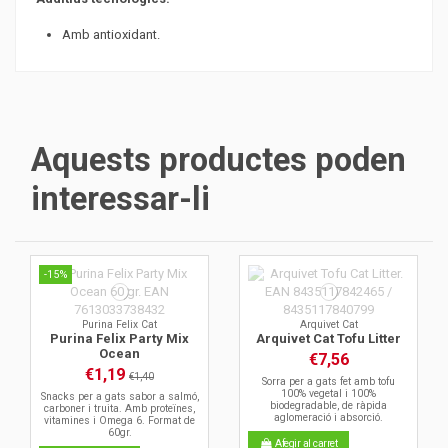
Amb antioxidant.
Aquests productes poden
interessar-li
-15%
Purina Felix Cat
Arquivet Cat
Purina Felix Party Mix
Arquivet Cat Tofu Litter
Ocean
€7,56
€1,19
€1,40
Sorra per a gats fet amb tofu
100% vegetal i 100%
Snacks per a gats sabor a salmó,
biodegradable, de ràpida
carboner i truita. Amb proteïnes,
aglomeració i absorció.
vitamines i Omega 6. Format de
60gr.
Afegir al carret