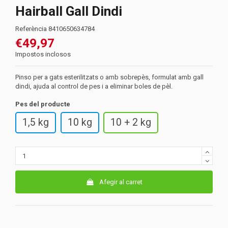
Hairball Gall Dindi
Referència
8410650634784
€49,97
Impostos inclosos
Pinso per a gats esterilitzats o amb sobrepès, formulat amb gall
dindi, ajuda al control de pes i a eliminar boles de pèl.
Pes del producte
1,5 kg
10 kg
10 + 2 kg
Afegir al carret