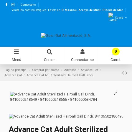
Contacta'ns
Visita les nostres botigues! Estem en:
El Masnou
-
Arenys de Munt
-
Pineda de Mar
Català
0
Menú
Cercar
Connectar-se
Carret
Pàgina principal
Comprar per marca
Advance
Advance Cat
Advance Cat
Advance Cat Adult Sterilized Hairball Gall Dindi
Advance Cat Adult Sterilized