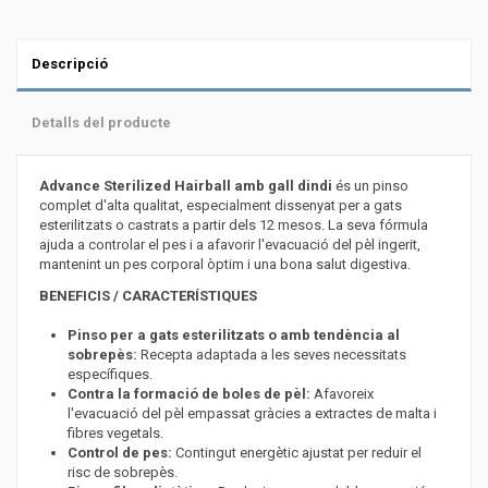
Descripció
Detalls del producte
Advance Sterilized Hairball amb gall dindi
és un pinso
complet d'alta qualitat, especialment dissenyat per a gats
esterilitzats o castrats a partir dels 12 mesos. La seva fórmula
ajuda a controlar el pes i a afavorir l'evacuació del pèl ingerit,
mantenint un pes corporal òptim i una bona salut digestiva.
BENEFICIS / CARACTERÍSTIQUES
Pinso per a gats esterilitzats o amb tendència al
sobrepès:
Recepta adaptada a les seves necessitats
específiques.
Contra la formació de boles de pèl:
Afavoreix
l'evacuació del pèl empassat gràcies a extractes de malta i
fibres vegetals.
Control de pes:
Contingut energètic ajustat per reduir el
risc de sobrepès.