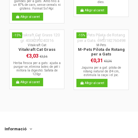
gambes per a gats. Amb fins a
dies.
un 87% de carn, sense cereals ni
glútens. Format 5x14gr.
Afegir al carret
Afegir al carret
-15%
-15%
Vitakraft Cat
M-Pets
Vitakraft Cat Grass
M-Pets Pilota de Rotang
per a Gats
€3,03
€3,56
€0,31
€0,36
Herba fresca per a gats: ajuda a
purgar-se, elimina boles de pèl i
Joguina per a gat: pilota de
millora la digestió. Safata de
rotang natural de Ø4 cm,
120gr.
estimula la caça i el joc.
Afegir al carret
Afegir al carret
Informació