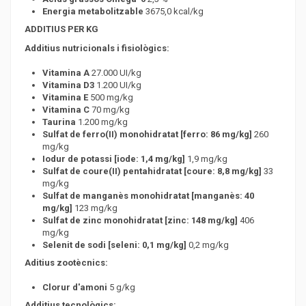
Energia metabolitzable
3675,0 kcal/kg
ADDITIUS PER KG
Additius nutricionals i fisiològics:
Vitamina A
27.000 UI/kg
Vitamina D3
1.200 UI/kg
Vitamina E
500 mg/kg
Vitamina C
70 mg/kg
Taurina
1.200 mg/kg
Sulfat de ferro(II) monohidratat [ferro: 86 mg/kg]
260
mg/kg
Iodur de potassi [iode: 1,4 mg/kg]
1,9 mg/kg
Sulfat de coure(II) pentahidratat [coure: 8,8 mg/kg]
33
mg/kg
Sulfat de manganès monohidratat [manganès: 40
mg/kg]
123 mg/kg
Sulfat de zinc monohidratat [zinc: 148 mg/kg]
406
mg/kg
Selenit de sodi [seleni: 0,1 mg/kg]
0,2 mg/kg
Aditius zootècnics:
Clorur d'amoni
5 g/kg
Additius tecnològics: