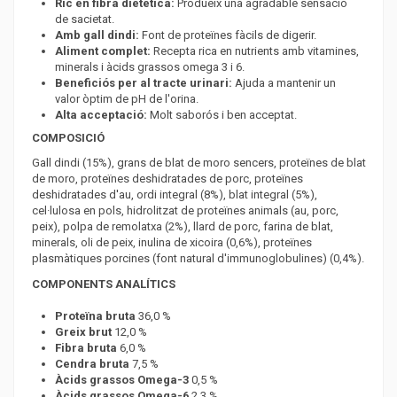
Ric en fibra dietètica:
Produeix una agradable sensació
de sacietat.
Amb gall dindi:
Font de proteïnes fàcils de digerir.
Aliment complet:
Recepta rica en nutrients amb vitamines,
minerals i àcids grassos omega 3 i 6.
Beneficiós per al tracte urinari:
Ajuda a mantenir un
valor òptim de pH de l'orina.
Alta acceptació:
Molt saborós i ben acceptat.
COMPOSICIÓ
Gall dindi (15%), grans de blat de moro sencers, proteïnes de blat
de moro, proteïnes deshidratades de porc, proteïnes
deshidratades d'au, ordi integral (8%), blat integral (5%),
cel·lulosa en pols, hidrolitzat de proteïnes animals (au, porc,
peix), polpa de remolatxa (2%), llard de porc, farina de blat,
minerals, oli de peix, inulina de xicoira (0,6%), proteïnes
plasmàtiques porcines (font natural d'immunoglobulines) (0,4%).
COMPONENTS ANALÍTICS
Proteïna bruta
36,0 %
Greix brut
12,0 %
Fibra bruta
6,0 %
Cendra bruta
7,5 %
Àcids grassos Omega-3
0,5 %
Àcids grassos Omega-6
2,3 %