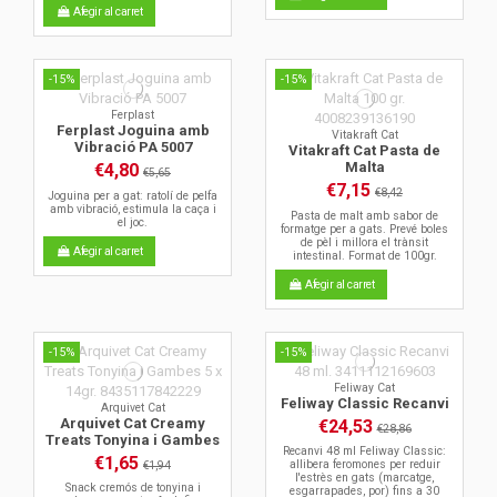
Afegir al carret
-15%
-15%
Ferplast
Ferplast Joguina amb
Vitakraft Cat
Vibració PA 5007
Vitakraft Cat Pasta de
Malta
€4,80
€5,65
€7,15
€8,42
Joguina per a gat: ratolí de pelfa
amb vibració, estimula la caça i
Pasta de malt amb sabor de
el joc.
formatge per a gats. Prevé boles
de pèl i millora el trànsit
Afegir al carret
intestinal. Format de 100gr.
Afegir al carret
-15%
-15%
Feliway Cat
Feliway Classic Recanvi
Arquivet Cat
Arquivet Cat Creamy
€24,53
€28,86
Treats Tonyina i Gambes
Recanvi 48 ml Feliway Classic:
€1,65
allibera feromones per reduir
€1,94
l'estrès en gats (marcatge,
Snack cremós de tonyina i
esgarrapades, por) fins a 30