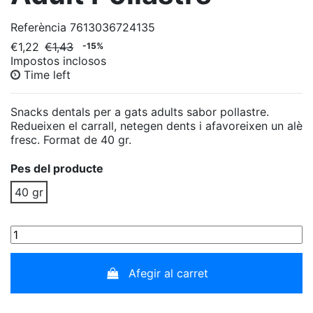
Referència
7613036724135
€1,22
€1,43
-15%
Impostos inclosos
Time left
Snacks dentals per a gats adults sabor pollastre.
Redueixen el carrall, netegen dents i afavoreixen un alè
fresc. Format de 40 gr.
Pes del producte
40 gr
Afegir al carret