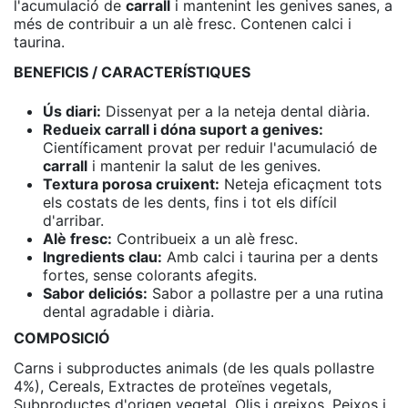
l'acumulació de
carrall
i mantenint les genives sanes, a
més de contribuir a un alè fresc. Contenen calci i
taurina.
BENEFICIS / CARACTERÍSTIQUES
Ús diari:
Dissenyat per a la neteja dental diària.
Redueix carrall i dóna suport a genives:
Científicament provat per reduir l'acumulació de
carrall
i mantenir la salut de les genives.
Textura porosa cruixent:
Neteja eficaçment tots
els costats de les dents, fins i tot els difícil
d'arribar.
Alè fresc:
Contribueix a un alè fresc.
Ingredients clau:
Amb calci i taurina per a dents
fortes, sense colorants afegits.
Sabor deliciós:
Sabor a pollastre per a una rutina
dental agradable i diària.
COMPOSICIÓ
Carns i subproductes animals (de les quals pollastre
4%), Cereals, Extractes de proteïnes vegetals,
Subproductes d'origen vegetal, Olis i greixos, Peixos i