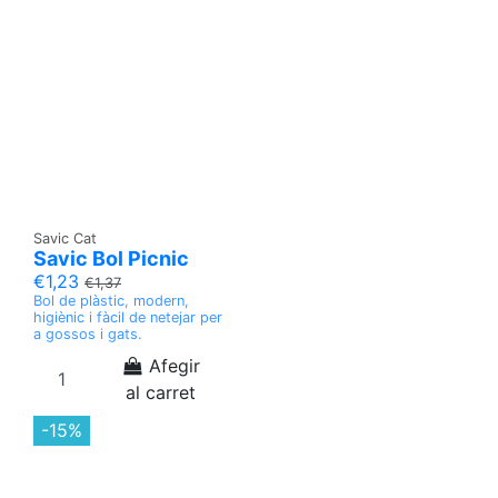
Savic Cat
Savic Bol Picnic
€1,23
€1,37
Bol de plàstic, modern,
higiènic i fàcil de netejar per
a gossos i gats.
Afegir
al carret
-15%