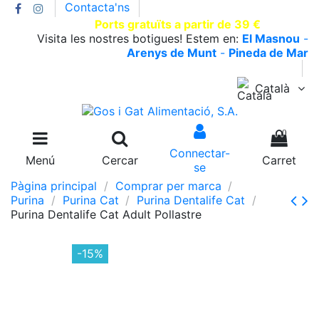
Contacta'ns
T.930002663 |
Ports gratuïts a partir de 39 €
Visita les nostres botigues! Estem en:
El Masnou
-
Arenys de Munt
-
Pineda de Mar
Català
0
Connectar-
Menú
Cercar
Carret
se
Pàgina principal
Comprar per marca
Purina
Purina Cat
Purina Dentalife Cat
Purina Dentalife Cat Adult Pollastre
-15%