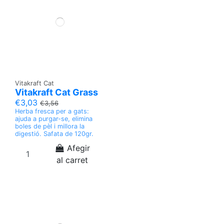
Vitakraft Cat
Vitakraft Cat Grass
€3,03
€3,56
Herba fresca per a gats:
ajuda a purgar-se, elimina
boles de pèl i millora la
digestió. Safata de 120gr.
Afegir
al carret