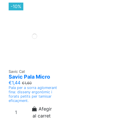
-10%
Savic Cat
Savic Pala Micro
€1,44
€1,60
Pala per a sorra aglomerant
fina: disseny ergonòmic i
forats petits per tamisar
eficaçment.
Afegir
al carret