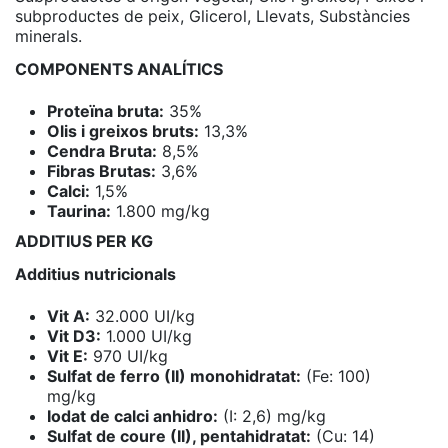
subproductes de peix, Glicerol, Llevats, Substàncies
minerals.
COMPONENTS ANALÍTICS
Proteïna bruta:
35%
Olis i greixos bruts:
13,3%
Cendra Bruta:
8,5%
Fibras Brutas:
3,6%
Calci:
1,5%
Taurina:
1.800 mg/kg
ADDITIUS PER KG
Additius nutricionals
Vit A:
32.000 UI/kg
Vit D3:
1.000 UI/kg
Vit E:
970 UI/kg
Sulfat de ferro (II) monohidratat:
(Fe: 100)
mg/kg
Iodat de calci anhidro:
(I: 2,6) mg/kg
Sulfat de coure (II), pentahidratat:
(Cu: 14)