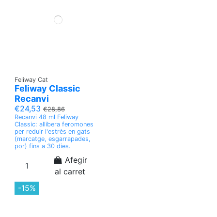
Feliway Cat
Feliway Classic
Recanvi
€24,53
€28,86
Recanvi 48 ml Feliway
Classic: allibera feromones
per reduir l'estrès en gats
(marcatge, esgarrapades,
por) fins a 30 dies.
Afegir
al carret
-15%