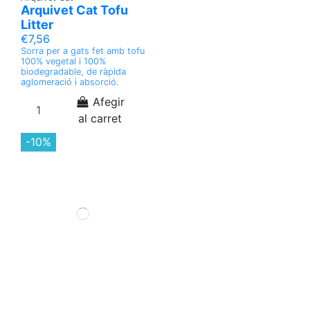
Arquivet Cat Tofu
Litter
€7,56
Sorra per a gats fet amb tofu
100% vegetal i 100%
biodegradable, de ràpida
aglomeració i absorció.
Afegir
al carret
-10%